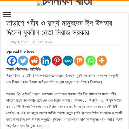
তাড়াশে গরীব ও দুস্থ মানুষদের ঈদ উপহার
দিলেন যুবলীগ নেতা সিরাজ সরকার
May 1, 2022
739 Views
Spread the love
তাড়াশ (সিরাজগঞ্জ) প্রতিনিধিঃ
ঈদুল ফিতর-২০২২ইং উপলক্ষে সিরাজগঞ্জ তাড়াশে উপজেলা যুবলীগের সাধারণ সম্পাদক পদপ্রার্থী
মোঃ সিরাজ সরকার নিজস্ব অর্থায়নে গরীব ও দুস্থ মানুষদের ঈদ উপহার দিয়েছেন।
শুক্রবার (২৯ এপ্রিল) সকালে উপজেলার সোলাপাড়া গ্রামের তাঁর নিজ বাসভবনের সামনে গরীব
মানুষের হাতে ঈদ উপহার তুলে দেন মোঃ সিরাজ সরকার। এসময় ১৫০টি শাড়ী ও ৫০টি লুঙ্গি বিতরণ
করা হয়।ঈদ উপহার বিতরণের সময় সিরাজ সরকার বলেন,ঈদ আনন্দ কেবল সমাজের একটি নির্দিষ্ট
শ্রেণির নয়, এই ঈদ আনন্দ বাংলার প্রতিটি মানুষের আনন্দ।তাই আমাদের উচিত ঈদ আনন্দ ভাগাভাগি
করার জন্য নিজ নিজ সামর্থ্য অনুযায়ী প্রতিবেশী ও আশপাশের সাধারণ মানুষের পাশে থাকা। তবেই
গড়ে উঠবে আগামীর সুন্দর বাংলাদেশ।