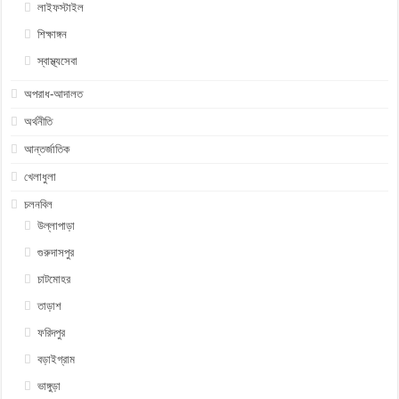
লাইফস্টাইল
শিক্ষাঙ্গন
স্বাস্থ্যসেবা
অপরাধ-আদালত
অর্থনীতি
আন্তর্জাতিক
খেলাধুলা
চলনবিল
উল্লাপাড়া
গুরুদাসপুর
চাটমোহর
তাড়াশ
ফরিদপুর
বড়াইগ্রাম
ভাঙ্গুড়া