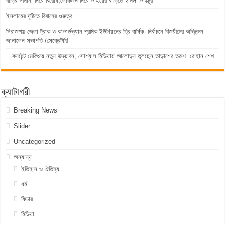
বাড়ির সীমানা নিয়ে বিরোধ,লোকজন নিয়ে ভাইয়ের বাড়িতে হামলা-ভাঙচুর
ইসলামের দৃষ্টিতে বিবাহের গুরুত্ব
সিরাজগঞ্জ জেলা ট্রাক ও কাভার্ডভ্যান শ্রমিক ইউনিয়নের ত্রি-বার্ষিক নির্বাচনে বিজয়ীদের অভিনন্দন
জানালেন সভাপতি /সেক্রেটারি
কনটেন্ট মেকিংয়ে নতুন উদ্ভাবন, সোশ্যাল মিডিয়ায় আলোড়ন তুলছেন তাড়াশের তরুণ রোহান শেখ
ক্যাটাগরী
Breaking News
Slider
Uncategorized
অন্যান্য
ইতিহাস ও ঐতিহ্য
ধর্ম
ফিচার
মিডিয়া