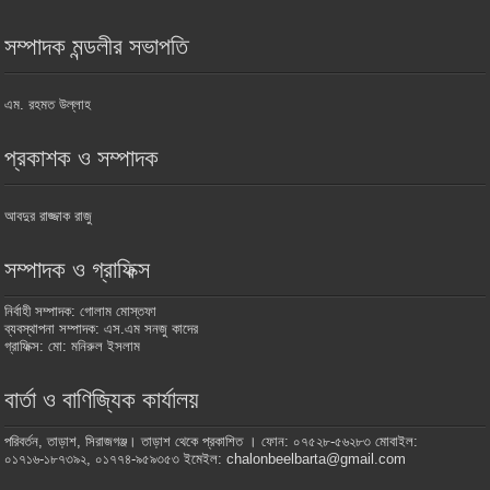
সম্পাদক মন্ডলীর সভাপতি
এম. রহমত উল্লাহ
প্রকাশক ও সম্পাদক
আবদুর রাজ্জাক রাজু
সম্পাদক ও গ্রাফিক্স
নির্বাহী সম্পাদক: গোলাম মোস্তফা
ব্যবস্থাপনা সম্পাদক: এস.এম সনজু কাদের
গ্রাফিক্স: মো: মনিরুল ইসলাম
বার্তা ও বাণিজ্যিক কার্যালয়
পরিবর্তন, তাড়াশ, সিরাজগঞ্জ। তাড়াশ থেকে প্রকাশিত । ফোন: ০৭৫২৮-৫৬২৮৩ মোবাইল:
০১৭১৬-১৮৭৩৯২, ০১৭৭৪-৯৫৯৩৫৩ ইমেইল: chalonbeelbarta@gmail.com