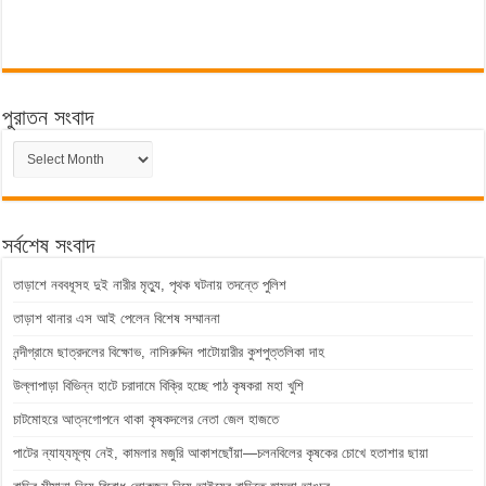
পুরাতন সংবাদ
পুরাতন
সংবাদ
সর্বশেষ সংবাদ
তাড়াশে নববধূসহ দুই নারীর মৃত্যু, পৃথক ঘটনায় তদন্তে পুলিশ
তাড়াশ থানার এস আই পেলেন বিশেষ সম্মাননা
নন্দীগ্রামে ছাত্রদলের বিক্ষোভ, নাসিরুদ্দিন পাটোয়ারীর কুশপুত্তলিকা দাহ
উল্লাপাড়া বিভিন্ন হাটে চরাদামে বিক্রি হচ্ছে পাঠ কৃষকরা মহা খুশি
চাটমোহরে আত্নগোপনে থাকা কৃষকদলের নেতা জেল হাজতে
পাটের ন্যায্যমূল্য নেই, কামলার মজুরি আকাশছোঁয়া—চলনবিলের কৃষকের চোখে হতাশার ছায়া