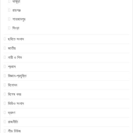
ভাঙ্গুড়া
রায়গঞ্জ
শাহজাদপুর
সিংড়া
ছবিতে সংবাদ
জাতীয়
নারী ও শিশু
প্রবাস
বিজ্ঞান-প্রযুক্তি
বিনোদন
বিশেষ খবর
ভিডিও সংবাদ
ভ্রমণ
রাজনীতি
লীড নিউজ