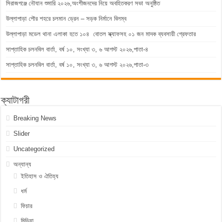
সিরাজগঞ্জে নৌযান শুমারি ২০২৬,অংশীজনদের নিয়ে অবহিতকরণ সভা অনুষ্ঠিত
উল্লাপাড়া পৌর শহরে চলমান ড্রেন – সড়ক নির্মানে বিলম্ব
উল্লাপাড়া মডেল থানা এলাকা হতে ১০৪ বোতল স্ক্যাফসহ ০১ জন মাদক ব্যবসায়ী গ্রেফতার
সাপ্তাহিক চলনবিল বার্তা, বর্ষ ১০, সংখ্যা ৩, ৬ আগস্ট ২০২৬,পাতা-৪
সাপ্তাহিক চলনবিল বার্তা, বর্ষ ১০, সংখ্যা ৩, ৬ আগস্ট ২০২৬,পাতা-৩
ক্যাটাগরী
Breaking News
Slider
Uncategorized
অন্যান্য
ইতিহাস ও ঐতিহ্য
ধর্ম
ফিচার
মিডিয়া