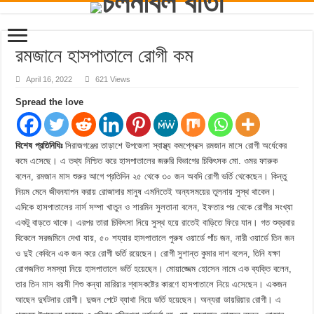
রমজানে হাসপাতালে রোগী কম
April 16, 2022
621 Views
Spread the love
বিশেষ প্রতিনিধিঃ
সিরাজগঞ্জের তাড়াশে উপজেলা স্বাস্থ্য কমপ্লেক্সে রমজান মাসে রোগী অর্ধেকের
কমে এসেছে। এ তথ্য নিশ্চিত করে হাসপাতালের জরুরি বিভাগের চিকিৎসক মো. ওমর ফারুক
বলেন, রমজান মাস শুরুর আগে প্রতিদিন ২৫ থেকে ৩০ জন অবদি রোগী ভর্তি থেকেছেন। কিন্তু
নিয়ম মেনে জীবনযাপন করায় রোজাদার মানুষ এমনিতেই অন্যসময়ের তুলনায় সুস্থ থাকেন।
এদিকে হাসপাতালের নার্স সম্পা খাতুন ও শারমিন সুলতানা বলেন, ইফতার পর থেকে রোগীর সংখ্যা
একটু বাড়তে থাকে। এরপর তারা চিকিৎসা নিয়ে সুস্থ হয়ে রাতেই বাড়িতে ফিরে যান। গত শুক্রবার
বিকেলে সরজমিনে দেখা যায়, ৫০ শয্যার হাসপাতালে পুরুষ ওয়ার্ডে পাঁচ জন, নারী ওয়ার্ডে তিন জন
ও দুই কেবিনে এক জন করে রোগী ভর্তি রয়েছেন। রোগী সুশান্ত কুমার দাশ বলেন, তিনি যক্ষা
রোগজনিত সমস্যা নিয়ে হাসপাতালে ভর্তি হয়েছেন। মোয়াজ্জেম হোসেন নামে এক ব্যক্তি বলেন,
তার তিন মাস বয়সী শিশু কন্যা মারিয়ার শ্বাসকষ্টের কারণে হাসপাতালে নিয়ে এসেছেন। একজন
আছেন দুর্ঘটনার রোগী। দুজন পেটে ব্যাথা নিয়ে ভর্তি হয়েছেন। অন্যরা ডায়রিয়ার রোগী। এ