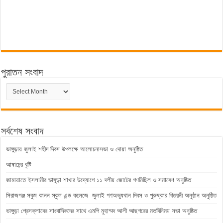
পুরাতন সংবাদ
পুরাতন
সংবাদ
সর্বশেষ সংবাদ
ভাঙ্গুড়ায় জুলাই শহীদ দিবস উপলক্ষে আলোচনাসভা ও দোয়া অনুষ্ঠিত
আষাঢ়ের বৃষ্টি
জামায়াতে ইসলামীর ভাঙ্গুড়া শাখার উদ্যোগে ১১ দলীয় জোটের গণমিছিল ও সমাবেশ অনুষ্ঠিত
সিরাজগঞ্জ সবুজ কানন স্কুল এন্ড কলেজে জুলাই গণঅভ্যুথান দিবস ও পুরুষ্কার বিতরনী অনুষ্ঠান অনুষ্ঠিত
ভাঙ্গুড়া প্রেসক্লাবের সাংবাদিকদের সাথে এমপি মুহাম্মদ আলী আছগরের মতবিনিময় সভা অনুষ্ঠিত