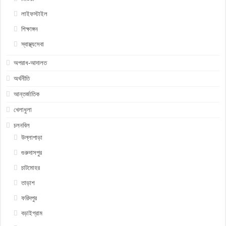
লাইফস্টাইল
শিক্ষাঙ্গন
স্বাস্থ্যসেবা
অপরাধ-আদালত
অর্থনীতি
আন্তর্জাতিক
খেলাধুলা
চলনবিল
উল্লাপাড়া
গুরুদাসপুর
চাটমোহর
তাড়াশ
ফরিদপুর
বড়াইগ্রাম