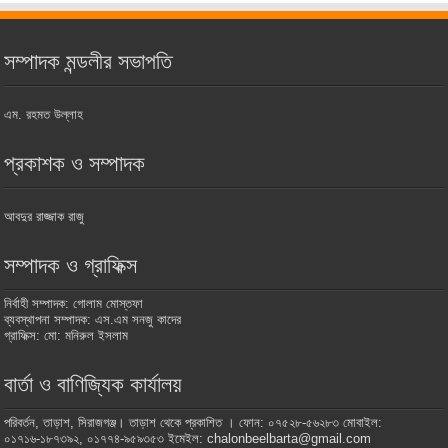
সম্পাদক মন্ডলীর সভাপতি
এম. রহমত উল্লাহ
প্রকাশক ও সম্পাদক
আবদুর রাজ্জাক রাজু
সম্পাদক ও গ্রাফিক্স
নির্বাহী সম্পাদক: গোলাম মোস্তফা
ব্যবস্থাপনা সম্পাদক: এস.এম সনজু কাদের
গ্রাফিক্স: মো: মনিরুল ইসলাম
বার্তা ও বাণিজ্যিক কার্যালয়
পরিবর্তন, তাড়াশ, সিরাজগঞ্জ। তাড়াশ থেকে প্রকাশিত । ফোন: ০৭৫২৮-৫৬২৮৩ মোবাইল:
০১৭১৬-১৮৭৩৯২, ০১৭৭৪-৯৫৯৩৫৩ ইমেইল: chalonbeelbarta@gmail.com