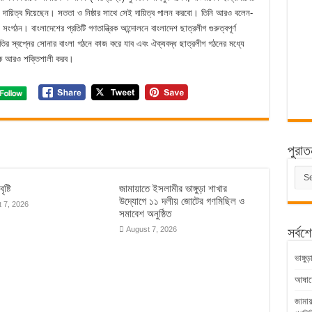
 দায়িত্ব দিয়েছেন। সততা ও নিষ্ঠার সাথে সেই দায়িত্ব পালন করবো। তিনি আরও বলেন-
 সংগঠন। বাংলাদেশের প্রতিটি গণতান্ত্রিক আন্দোলনে বাংলাদেশ ছাত্রলীগ গুরুত্বপূর্ণ
তির স্বপ্নের সোনার বাংলা গঠনে কাজ করে যাব এবং ঐক্যবদ্ধ ছাত্রলীগ গঠনের মধ্যে
তকে আরও শক্তিশালী করব।
পুরাত
পুরাত
সংবাদ
ৃষ্টি
জামায়াতে ইসলামীর ভাঙ্গুড়া শাখার
উদ্যোগে ১১ দলীয় জোটের গণমিছিল ও
 7, 2026
সমাবেশ অনুষ্ঠিত
August 7, 2026
সর্বশ
ভাঙ্গ
আষাঢ়ের
জামায