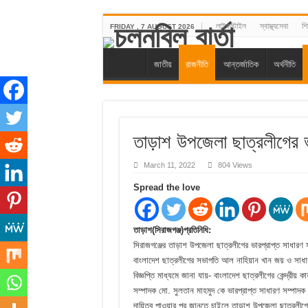
লাইফস্টাইল
স্বাস্থ্যসেবা
শিক
FRIDAY , 7 AUGUST 2026
জাতীয়
রাজনীতি
আন্তর্জাতিক
অর্থনীতি
তাড়াশ উপজেলা ছাত্রলীগের ভ
March 11, 2022
804 Views
Spread the love
তাড়াশ(সিরাজগঞ্জ)প্রতিনিধি:
সিরাজগঞ্জের তাড়াশ উপজেলা ছাত্রলীগের ভারপ্রাপ্ত সাধারণ 
বাংলাদেশ ছাত্রলীগের সভাপতি আল নাহিয়ান খান জয় ও সাধারণ স
বিজ্ঞপ্তি মাধ্যমে জানা যায়- বাংলাদেশ ছাত্রলীগের কেন্দ্রীয় 
সম্পাদক মো. সুলতান মাহমুদ কে ভারপ্রাপ্ত সাধারণ সম্পাদক
দায়িত্ব পাওয়ার পর জানতে চাইলে তাড়াশ উপজেলা ছাত্রলীগের ন