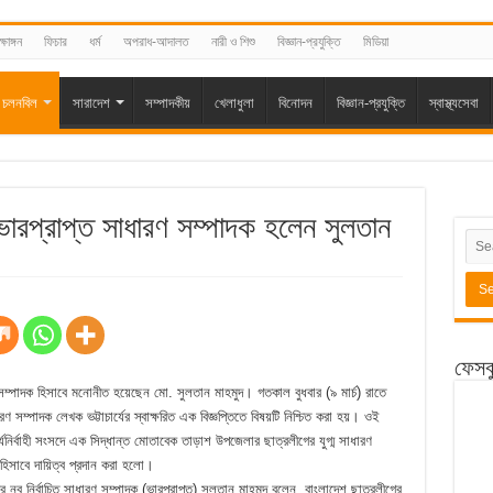
্ষাঙ্গন
ফিচার
ধর্ম
অপরাধ-আদালত
নারী ও শিশু
বিজ্ঞান-প্রযুক্তি
মিডিয়া
চলনবিল
সারাদেশ
সম্পাদকীয়
খেলাধুলা
বিনোদন
বিজ্ঞান-প্রযুক্তি
স্বাস্থ্যসেবা
ারপ্রাপ্ত সাধারণ সম্পাদক হলেন সুলতান
ফেসব
সম্পাদক হিসাবে মনোনীত হয়েছেন মো. সুলতান মাহমুদ। গতকাল বুধবার (৯ মার্চ) রাতে
ম্পাদক লেখক ভট্টাচার্যের স্বাক্ষরিত এক বিজ্ঞপ্তিতে বিষয়টি নিশ্চিত করা হয়। ওই
কার্যনির্বাহী সংসদে এক সিদ্ধান্ত মোতাবেক তাড়াশ উপজেলার ছাত্রলীগের যুগ্ম সাধারণ
 হিসাবে দায়িত্ব প্রদান করা হলো।
ব নির্বাচিত সাধারণ সম্পাদক (ভারপ্রাপ্ত) সুলতান মাহমুদ বলেন, বাংলাদেশ ছাত্রলীগের