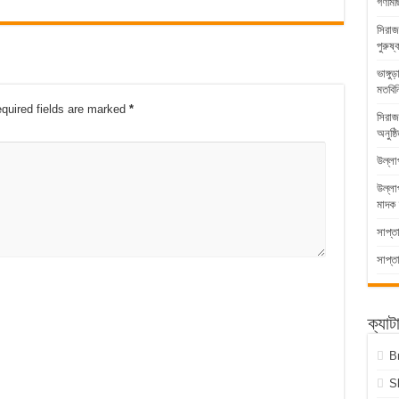
গণমিছ
সিরাজ
পুরুষ্
ভাঙ্গ
মতবিন
quired fields are marked
*
সিরাজ
অনুষ্ঠ
উল্লা
উল্ল
মাদক 
সাপ্ত
সাপ্ত
ক্যাট
B
S