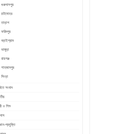
গুরুদাসপুর
চাটমোহর
তাড়াশ
ফরিদপুর
বড়াইগ্রাম
ভাঙ্গুড়া
রায়গঞ্জ
শাহজাদপুর
সিংড়া
িতে সংবাদ
তীয়
রী ও শিশু
রবাস
জ্ঞান-প্রযুক্তি
নোদন