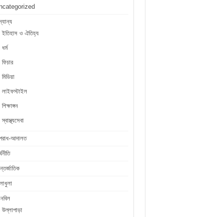
ncategorized
্যান্য
ইতিহাস ও ঐতিহ্য
ধর্ম
ফিচার
মিডিয়া
লাইফস্টাইল
শিক্ষাঙ্গন
স্বাস্থ্যসেবা
পরাধ-আদালত
্থনীতি
্তর্জাতিক
লাধুলা
লনবিল
উল্লাপাড়া