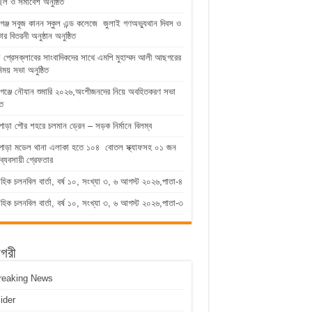
িল ও সমাবেশ অনুষ্ঠিত
গঞ্জ সবুজ কানন স্কুল এন্ড কলেজে জুলাই গণঅভ্যুথান দিবস ও
কার বিতরনী অনুষ্ঠান অনুষ্ঠিত
ুড়া প্রেসক্লাবের সাংবাদিকদের সাথে এমপি মুহাম্মদ আলী আছগরের
িময় সভা অনুষ্ঠিত
গঞ্জে নৌযান শুমারি ২০২৬,অংশীজনদের নিয়ে অবহিতকরণ সভা
িত
পাড়া পৌর শহরে চলমান ড্রেন – সড়ক নির্মানে বিলম্ব
াপাড়া মডেল থানা এলাকা হতে ১০৪ বোতল স্ক্যাফসহ ০১ জন
ব্যবসায়ী গ্রেফতার
াহিক চলনবিল বার্তা, বর্ষ ১০, সংখ্যা ৩, ৬ আগস্ট ২০২৬,পাতা-৪
াহিক চলনবিল বার্তা, বর্ষ ১০, সংখ্যা ৩, ৬ আগস্ট ২০২৬,পাতা-৩
াগরী
reaking News
lider