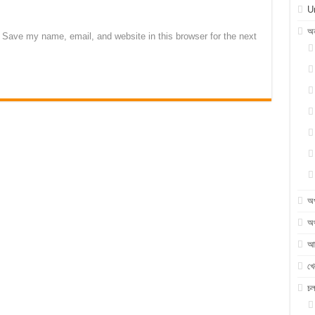
U
অন
Save my name, email, and website in this browser for the next
অ
অর
আন
খে
চ