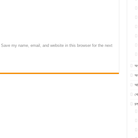
Save my name, email, and website in this browser for the next
অ
অর
আন
খে
চ