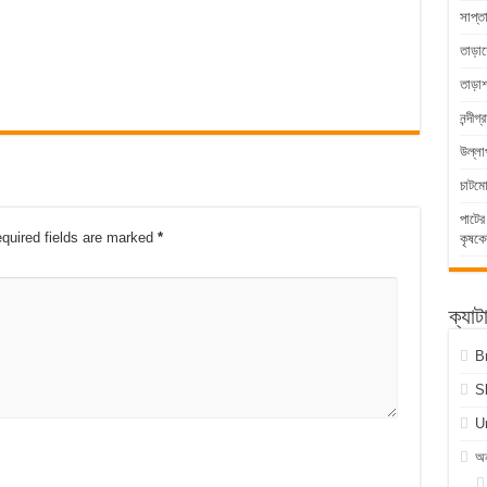
সাপ্ত
তাড়াশ
তাড়া
নন্দীগ
উল্লা
চাটম
পাটের
quired fields are marked
*
কৃষকে
ক্যাট
B
S
U
অন