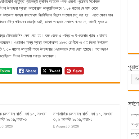
যোগ প্রযুক্তি প্রতিমন্ত্রী জুনাইদ আহমেদ পলক এমপির প্রচেষ্টায় বিশেষজ্ঞ
সিংড়া উপজেলা স্বাস্থ্য কমপ্লেক্সে আনুষ্ঠানিকভাবে ২০১৬ সালের মে মাস থেকে
 উপজেলা স্বাস্থ্য কমপ্লেক্সে নিরবিচ্ছিন্ন বিদ্যুৎ সংযোগ চালু করা হয়। এতে সেবার মান
ের দরিদ্র পরিবারের সামর্থ্য নেই, ভালো ডাক্তার দেখাতে পারেন না, তারাই মূলত এ
র্যন্ত টেলিমেডিসিন সেবা দেয়া হয়। শুরু থেকে এ পর্যন্ত এ উপজেলার প্রায় ২ হাজার
সেবা পেয়েছেন। এছাড়াও অন্য স্বাস্থ্য কমপ্লেক্সের ১৯৭৩ রোগীকে এ এই সিংড়া উপজেলা
। চলতি ২০১৯ সালের জানুয়ারী মাসে উপজেলার ৩৭৪জনকে সেবা দেয়া হয়েছে। গত বছরও
 করেছিলো সিংড়া উপজেলা স্বাস্থ্য কমপ্লেক্স।
পুরাত
পুরাত
সংবাদ
সর্বশ
ক চলনবিল বার্তা, বর্ষ ১০, সংখ্যা
সাপ্তাহিক চলনবিল বার্তা, বর্ষ ১০, সংখ্যা
সাপ্ত
স্ট ২০২৬,পাতা-৩
৩, ৬ আগস্ট ২০২৬,পাতা-২
সাপ্ত
 6, 2026
August 6, 2026
সাপ্ত