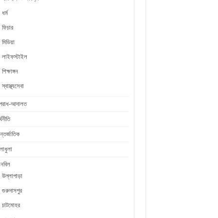
ধর্ম
ফিচার
মিডিয়া
লাইফস্টাইল
শিক্ষাঙ্গন
স্বাস্থ্যসেবা
পরাধ-আদালত
্থনীতি
্তর্জাতিক
লাধুলা
লনবিল
উল্লাপাড়া
গুরুদাসপুর
চাটমোহর