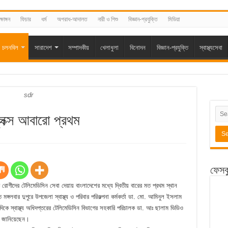
্ষাঙ্গন
ফিচার
ধর্ম
অপরাধ-আদালত
নারী ও শিশু
বিজ্ঞান-প্রযুক্তি
মিডিয়া
চলনবিল
সারাদেশ
সম্পাদকীয়
খেলাধুলা
বিনোদন
বিজ্ঞান-প্রযুক্তি
স্বাস্থ্যসেবা
sdr
লেক্স আবারো প্রথম
ফেসব
ক রোগীদের টেলিমেডিসিন সেবা দেয়ায় বাংলাদেশের মধ্যে দ্বিতীয় বারের মত প্রথম স্থান
মঙ্গলবার দুপুরে উপজেলা স্বাস্থ্য ও পরিবার পরিকল্পনা কর্মকর্তা ডা. মো. আমিনুল ইসলাম
দিকে স্বাস্থ্য অধিদপ্তরের টেলিমেডিসিন বিভাগের সহকারি পরিচালক ডা. আঃ ছালাম ভিডিও
ের জানিয়েছেন।