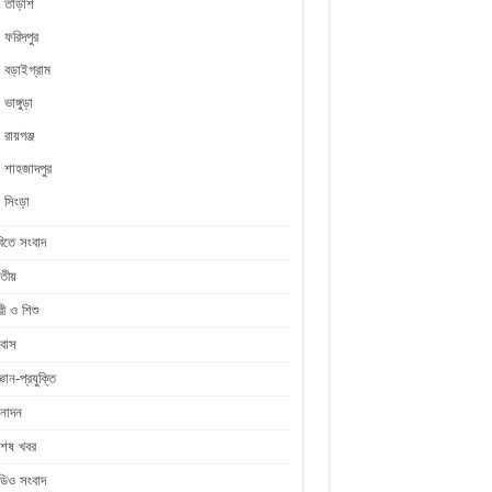
তাড়াশ
ফরিদপুর
বড়াইগ্রাম
ভাঙ্গুড়া
রায়গঞ্জ
শাহজাদপুর
সিংড়া
িতে সংবাদ
তীয়
রী ও শিশু
রবাস
জ্ঞান-প্রযুক্তি
নোদন
শেষ খবর
ডিও সংবাদ