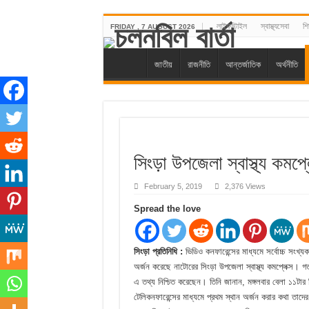
লাইফস্টাইল
স্বাস্থ্যসেবা
শিক
FRIDAY , 7 AUGUST 2026
জাতীয়
রাজনীতি
আন্তর্জাতিক
অর্থনীতি
সিংড়া উপজেলা স্বাস্থ্য কমপ্
February 5, 2019
2,376 Views
Spread the love
সিংড়া প্রতিনিধি :
ভিডিও কনফারেন্সের মাধ্যমে সর্বোচ্চ সংখ্য
অর্জন করেছে নাটোরের সিংড়া উপজেলা স্বাস্থ্য কমপ্লেক্স। গত 
এ তথ্য নিশ্চিত করেছেন। তিনি জানান, মঙ্গলবার বেলা ১১টার 
টেলিকনফারেন্সের মাধ্যমে প্রথম স্থান অর্জন করার কথা তাদ