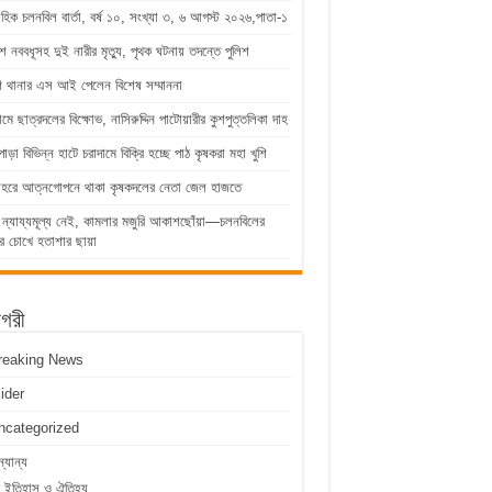
াহিক চলনবিল বার্তা, বর্ষ ১০, সংখ্যা ৩, ৬ আগস্ট ২০২৬,পাতা-১
ে নববধূসহ দুই নারীর মৃত্যু, পৃথক ঘটনায় তদন্তে পুলিশ
শ থানার এস আই পেলেন বিশেষ সম্মাননা
্রামে ছাত্রদলের বিক্ষোভ, নাসিরুদ্দিন পাটোয়ারীর কুশপুত্তলিকা দাহ
পাড়া বিভিন্ন হাটে চরাদামে বিক্রি হচ্ছে পাঠ কৃষকরা মহা খুশি
োহরে আত্নগোপনে থাকা কৃষকদলের নেতা জেল হাজতে
 ন্যায্যমূল্য নেই, কামলার মজুরি আকাশছোঁয়া—চলনবিলের
র চোখে হতাশার ছায়া
াগরী
reaking News
lider
ncategorized
্যান্য
ইতিহাস ও ঐতিহ্য