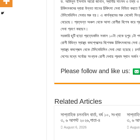
ড. আমিনুল ইসলাম আরো জানান, স্থানীয় সাংসদ ও তথ্য ও যোগা
চিকিৎসকদের দ্বারা উন্নত মানের চিকিৎসা সেবা নিশ্চিত করতে 
টেলিমেডিসিন সেবার শুরু হয়। এ কার্যক্রমের শুরু থেকেই সিংড়া
বেড়েছে। প্রত্যন্ত অঞ্চল থেকে আসা রোগীরা বিশেষ করে গ্রাম
সেবা গ্রহণ করছেন।
সরকারি ছুটি ছাড়া প্রত্যেকদিন সকাল ১০টা থেকে দুপুর ১টা প
রোগী বিভিন্ন স্বাস্থ্য কমপ্লেক্সের বিশেষজ্ঞ চিকিৎসকদের 
স্বাস্থ্য কমপ্লেক্স থেকে টেলিমেডিসিন সেবা দেয়া হয়েছে
দেশের মধ্যে সর্বোচ্চ সংখ্যক রোগী দেখায় প্রথম স্থান অর্জন
Please follow and like us:
Related Articles
সাপ্তাহিক চলনবিল বার্তা, বর্ষ ১০, সংখ্যা
সাপ্তাহি
৩, ৬ আগস্ট ২০২৬,পাতা-৪
৩, ৬ আগ
August 6, 2026
August