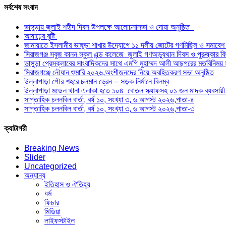
সর্বশেষ সংবাদ
ভাঙ্গুড়ায় জুলাই শহীদ দিবস উপলক্ষে আলোচনাসভা ও দোয়া অনুষ্ঠিত
আষাঢ়ের বৃষ্টি
জামায়াতে ইসলামীর ভাঙ্গুড়া শাখার উদ্যোগে ১১ দলীয় জোটের গণমিছিল ও সমাবেশ 
সিরাজগঞ্জ সবুজ কানন স্কুল এন্ড কলেজে জুলাই গণঅভ্যুথান দিবস ও পুরুষ্কার বিতর
ভাঙ্গুড়া প্রেসক্লাবের সাংবাদিকদের সাথে এমপি মুহাম্মদ আলী আছগরের মতবিনিময় 
সিরাজগঞ্জে নৌযান শুমারি ২০২৬,অংশীজনদের নিয়ে অবহিতকরণ সভা অনুষ্ঠিত
উল্লাপাড়া পৌর শহরে চলমান ড্রেন – সড়ক নির্মানে বিলম্ব
উল্লাপাড়া মডেল থানা এলাকা হতে ১০৪ বোতল স্ক্যাফসহ ০১ জন মাদক ব্যবসায়
সাপ্তাহিক চলনবিল বার্তা, বর্ষ ১০, সংখ্যা ৩, ৬ আগস্ট ২০২৬,পাতা-৪
সাপ্তাহিক চলনবিল বার্তা, বর্ষ ১০, সংখ্যা ৩, ৬ আগস্ট ২০২৬,পাতা-৩
ক্যাটাগরী
Breaking News
Slider
Uncategorized
অন্যান্য
ইতিহাস ও ঐতিহ্য
ধর্ম
ফিচার
মিডিয়া
লাইফস্টাইল