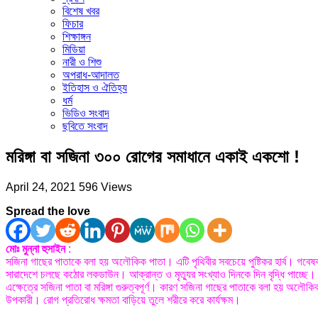
বিশেষ খবর
ফিচার
শিক্ষাঙ্গন
মিডিয়া
নারী ও শিশু
অপরাধ-আদালত
ইতিহাস ও ঐতিহ্য
ধর্ম
ভিডিও সংবাদ
ছবিতে সংবাদ
মরিঙ্গা বা সজিনা ৩০০ রোগের সমাধানে একাই একশো !
April 24, 2021
596 Views
Spread the love
মোঃ মুন্না হুসাইন
:
সজিনা গাছের পাতাকে বলা হয় অলৌকিক পাতা। এটি পৃথিবীর সবচেয়ে পুষ্টিকর হার্ব। গবেষ
সারাদেশে চলছে কঠোর লকডাউন। আক্রান্ত ও মৃত্যুর সংখ্যাও দিনকে দিন বৃদ্ধি পাচ্ছে।
এক্ষেত্রে সজিনা পাতা বা মরিঙ্গা গুরুত্বপূর্ণ। কারণ সজিনা গাছের পাতাকে বলা হয় অলৌক
উপকারী। রোগ প্রতিরোধ ক্ষমতা বাড়িয়ে তুলে শরীরে করে কার্যক্ষম।