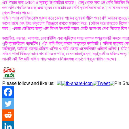
এই পাতার নানা গুণাগুণ ও স্বাস্থ্য উপকারিতা রয়েছে। লেবু থেকে সাত গুন বেশি ভিটামি
গুন বেশি প্রোটিন রয়েছে এবং দুধের চেয়ে চার গুন বেশি ক্যালসিয়াম আছে। যা মানবদেহের
খেলে উপকার পাবেন।
সজিনা পাতা এনিমিয়াকেও ধ্বংস করে কেননা শাকের তুলনায় পঁচিশ গুন বেশি আয়রন রয়েছে এ
ভালো রাখে এবং উচ্চ রক্তচাপ নিয়ন্ত্রণে রাখতে সহায়তা করে ।যৌবন ধরে রাখতেও বিশেষ ভূ
করে। এজমা রোগীদের জন্য এটা বিশেষ উপকারী কারণ একটি গবেষণায় দেখা গিয়েছে তিন গ
ডায়ারিয়া, কলেরা, আমাশয়, কোলাইটিস এবং জন্ডিসের সময় ব্যাপক শুশ্রূষাকারী সজনে 
এন্টি ব্যাক্টেরিয়াল প্রপার্টিস। এটা পানি বিশুদ্ধকরনে অত্যন্ত কার্যকারী। সজিনা ক্যান্
অক্সিডেন্ট, আঠারো ধরনের এমিনো এসিড ও আট ধরনের এসেনশিয়াল এমিনো এসিড। তাই সজিনা
সজিনা পাতা বিভিন্ন ভাবে খাওয়া যেতে পারে, যেমন ভাজা,রান্না, বড়া,ভর্তা ও শুকিয়ে 
জানাই এই উপকারী সজিনা গাছ আমাদের সিরাজগঞ্জ তাড়াশে প্রচুর পরিমান জম্মে।
Please follow and like us: