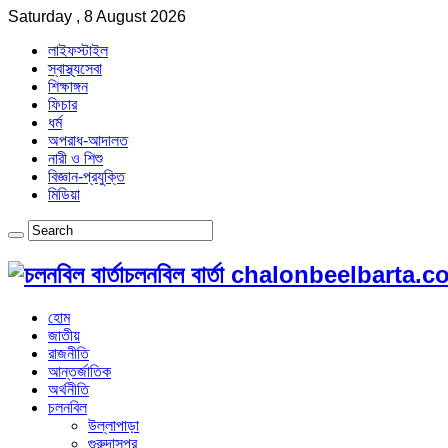
Saturday , 8 August 2026
লাইফস্টাইল
স্বাস্থ্যসেবা
শিক্ষাঙ্গন
ফিচার
ধর্ম
অপরাধ-আদালত
নারী ও শিশু
বিজ্ঞান-প্রযুক্তি
মিডিয়া
চলনবিল বার্তা chalonbeelbarta.
হোম
জাতীয়
রাজনীতি
আন্তর্জাতিক
অর্থনীতি
চলনবিল
উল্লাপাড়া
গুরুদাসপুর