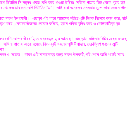
ধে ভিটামিন সি সমৃদ্ধ খাবার বেশি করে খাওয়া উচিত৷ সজিনা পাতায় ডিম থেকে প্রায় দুই
জর থেকেও চার গুন বেশি ভিটামিন ”এ”। তাই যারা অন্ধত্ব সমস্যায় ভুগে তারা সজনে পাতা
পাতা দারুণ উপযোগী। এছাড়া এই পাতা আমাদের শরীরে এন্টি জিংক হিসেবে কাজ করে, হার্ট
্ত্রণ করে।কোলেস্টেরলের লেভেল কমিয়ে, হজম শক্তি বৃদ্ধি করে ও কোষ্ঠকাঠিন্য দূর
শরও বেশি রোগের ঔষধ হিসেবে ব্যবহৃত হয়ে আসছে। এছাড়াও সজিনার বিচির মধ্যে রয়েছে
রী। সজিনা পাতায় আরো রয়েছে বিরানব্বই ধরনের পুষ্টি উপাদান, ছেচল্লিশ ধরনের এন্টি
িটেবল।
্থ, সবল ও সতেজ। কারণ এটি মানবদেহের জন্য দারুণ উপকারী,পরি শেষে আমি গর্ভের সাথে