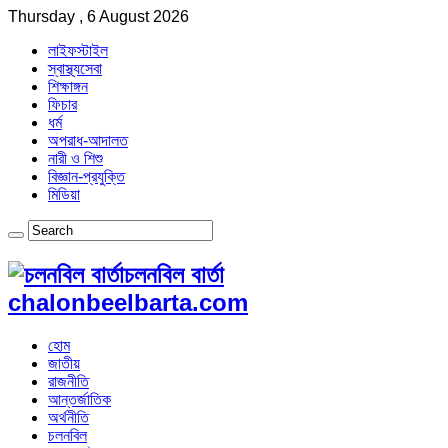
Thursday , 6 August 2026
লাইফস্টাইল
স্বাস্থ্যসেবা
শিক্ষাঙ্গন
ফিচার
ধর্ম
অপরাধ-আদালত
নারী ও শিশু
বিজ্ঞান-প্রযুক্তি
মিডিয়া
চলনবিল বার্তা
chalonbeelbarta.com
হোম
জাতীয়
রাজনীতি
আন্তর্জাতিক
অর্থনীতি
চলনবিল