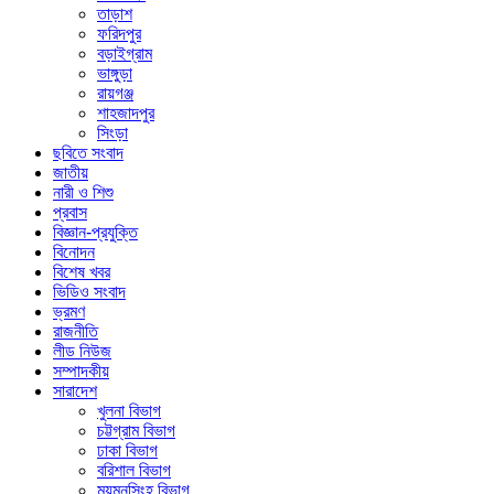
তাড়াশ
ফরিদপুর
বড়াইগ্রাম
ভাঙ্গুড়া
রায়গঞ্জ
শাহজাদপুর
সিংড়া
ছবিতে সংবাদ
জাতীয়
নারী ও শিশু
প্রবাস
বিজ্ঞান-প্রযুক্তি
বিনোদন
বিশেষ খবর
ভিডিও সংবাদ
ভ্রমণ
রাজনীতি
লীড নিউজ
সম্পাদকীয়
সারাদেশ
খুলনা বিভাগ
চট্টগ্রাম বিভাগ
ঢাকা বিভাগ
বরিশাল বিভাগ
ময়মনসিংহ বিভাগ