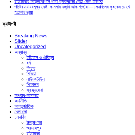
চাটমোহরে আত্নগোপনে থাকা কৃষকদলের নেতা জেল হাজতে
পাটের ন্যায্যমূল্য নেই, কামলার মজুরি আকাশছোঁয়া—চলনবিলের কৃষকের চোখে
হতাশার ছায়া
ক্যাটাগরী
Breaking News
Slider
Uncategorized
অন্যান্য
ইতিহাস ও ঐতিহ্য
ধর্ম
ফিচার
মিডিয়া
লাইফস্টাইল
শিক্ষাঙ্গন
স্বাস্থ্যসেবা
অপরাধ-আদালত
অর্থনীতি
আন্তর্জাতিক
খেলাধুলা
চলনবিল
উল্লাপাড়া
গুরুদাসপুর
চাটমোহর