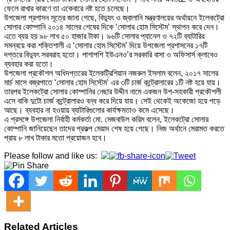
ফেলে রাখার কারণে তা একেবারে নষ্ট হতে চলেছে।
উপজেলা প্রশাসন সূত্রে জানা গেছে, বিদ্যুৎ ও জ্বালানি মন্ত্রণালয়ের অর্থায়নে ইলেকট্রো
সোলার কোম্পানি ২০১৪ সালের শেষের দিকে ‘সোলার হোম সিস্টেম’ স্থাপন করে দেন।
এতে ব্যয় হয় ৯৮ লাখ ৫০ হাজার টাকা। ৯৬টি সোলার প্যানেল ও ৭২টি ব্যাটারির
সমন্বয়ে করা শক্তিশালী এ ‘সোলার হোম সিস্টেম’ দিয়ে উপজেলা প্রশাসনের ১৭টি
দপ্তরে বিদ্যুৎ সরবরাহ হতো। পাশাপশি ইউএনও’র সরকারি বাসা ও অফিসার্স ক্লাবেও
ব্যবহার করা হতো।
উপজেলা প্রকৌশল অধিদপ্তরের ইলেকট্রিশিয়ান নজরুল ইসলাম বলেন, ২০১৭ সালের
মার্চ মাসে বজ্রপাতে ‘সোলার হোম সিস্টেম’ এর ৩টি চার্জ কন্ট্রোলারের ১টি নষ্ট হয়ে যায়।
তারপর ইলেকট্রো সোলার কোম্পানির নেছার উদ্দীন নামে একজন উপ-সহকারী প্রকৌশলী
এসে বাকি দুটো চার্জ কন্ট্রোলারও বন্ধ করে দিয়ে যায়। সেই থেকেই অকেজো হয়ে পড়ে
আছে। ব্যবহার না হওয়ায় ব্যাটারিগুলোর কার্যক্ষমতাও কমে এসেছে।
এ প্রসঙ্গে উপজেলা নির্বাহী কর্মকর্তা মো. মেজবাউল করিম বলেন, ইলেকট্রো সোলার
কোম্পানি জানিয়েছেন তাদের প্রকল্প মেয়াদ শেষ হয়ে গেছে। নিজ অর্থানে মেরামত করতে
প্রায় ৮ লাখ টাকার মতো প্রয়োজন হবে।
Please follow and like us:
Related Articles