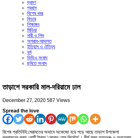
ভ্রমণ
প্রবাস
বিশেষ খবর
ফিচার
শিক্ষাঙ্গন
মিডিয়া
নারী ও শিশু
অপরাধ-আদালত
ইতিহাস ও ঐতিহ্য
ধর্ম
ভিডিও সংবাদ
ছবিতে সংবাদ
তাড়াশে সরকারি মাল-দরিয়ামে ঢাল
December 27, 2020
587 Views
Spread the love
বিশেষ প্রতিনিধি:মেরামতের অভাবে অকেজো হয়ে পড়ে আছে তাড়াশ উপজেলা
প্রশাসনের প্রায় কোটি টাকার ‘সোলার হোম সিস্টেম’। দীর্ঘ সময় অযতœ ও অবহেলায়