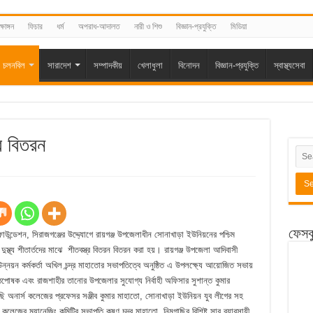
্ষাঙ্গন
ফিচার
ধর্ম
অপরাধ-আদালত
নারী ও শিশু
বিজ্ঞান-প্রযুক্তি
মিডিয়া
চলনবিল
সারাদেশ
সম্পাদকীয়
খেলাধুলা
বিনোদন
বিজ্ঞান-প্রযুক্তি
স্বাস্থ্যসেবা
র বিতরন
ফেসব
 ফাউন্ডেশন, সিরাজগঞ্জের উদ্দ্যোগে রায়গঞ্জ উপজেলাধীন সোনাখাড়া ইউনিয়নের পশ্চিম
ুস্থ্য শীতার্তদের মাঝে শীতবস্ত্র বিতরন বিতরন করা হয়। রায়গঞ্জ উপজেলা আদিবাসী
উন্নয়ন কর্মকর্তা অখিল চন্দ্র মাহাতোর সভাপতিত্বে অনুষ্ঠিত এ উপলক্ষ্যে আয়োজিত সভায়
ষ্ঠপোষক এবং রাজশাহীর তানোর উপজেলার সুযোগ্য নির্বাহী অফিসার সুশান্ত কুমার
 অনার্স কলেজের প্রফেসর সঞ্জীব কুমার মাহাতো, সোনাখাড়া ইউনিয়ন যুব লীগের সহ
জের ম্যানেজিং কমিটির সভাপতি কৃষ্ণ চন্দ্র মাহাতো, নিমগাছির বিশিষ্ট সার ব্যাবসায়ী