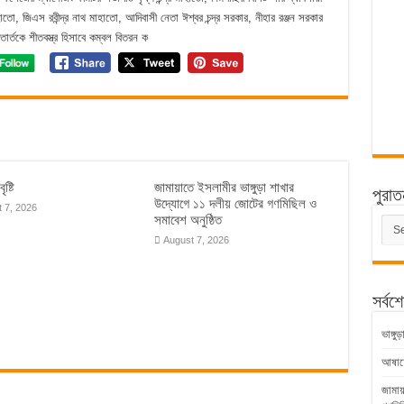
হাতো, জিএস রবীন্দ্র নাথ মাহাতো, আদিবাসী নেতা ঈশ্বর চন্দ্র সরকার, নীহার রঞ্জন সরকার
র্তকে শীতবস্ত্র হিসাবে কম্বল বিতরন ক
ৃষ্টি
জামায়াতে ইসলামীর ভাঙ্গুড়া শাখার
পুরাত
উদ্যোগে ১১ দলীয় জোটের গণমিছিল ও
 7, 2026
সমাবেশ অনুষ্ঠিত
পুরাত
সংবাদ
August 7, 2026
সর্বশ
ভাঙ্গ
আষাঢ়ের
জামায