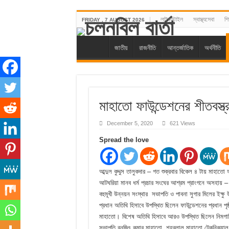
লাইফস্টাইল
স্বাস্থ্যসেবা
শিক
FRIDAY , 7 AUGUST 2026
জাতীয়
রাজনীতি
আন্তর্জাতিক
অর্থনীতি
মাহাতো ফাউন্ডেশনের শীতবস্ত্
December 5, 2020
621 Views
Spread the love
আব্দুল কুদ্দুস তালুকদার – গত শুক্রবার বিকেল ৪ টায় মাহাতো
আটঘরিয়া মানব ধর্ম প্রচার সংঘের আশ্রম প্রাংগনে অসহায় – দ
বহুমূখী উন্নয়ন সংস্থার সভাপতি ও পাবনা সুগার মিলের ইক্ষু 
প্রধান অতিথি হিসাবে উপস্থিত ছিলেন ফাউন্ডেশনের প্রধান পৃ
মাহাতো। বিশেষ অতিথি হিসাবে আরও উপস্থিত ছিলেন নিমগাছি
সভাপতি রনজিৎ কুমার মাহাতো, শহরলাল মাহাতো টেকনিক্যাল কলে