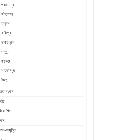
গুরুদাসপুর
চাটমোহর
তাড়াশ
ফরিদপুর
বড়াইগ্রাম
ভাঙ্গুড়া
রায়গঞ্জ
শাহজাদপুর
সিংড়া
িতে সংবাদ
তীয়
রী ও শিশু
রবাস
জ্ঞান-প্রযুক্তি
নোদন