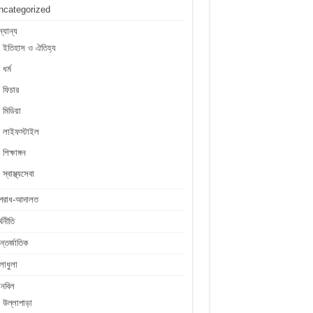
ncategorized
্যান্য
ইতিহাস ও ঐতিহ্য
ধর্ম
ফিচার
মিডিয়া
লাইফস্টাইল
শিক্ষাঙ্গন
স্বাস্থ্যসেবা
পরাধ-আদালত
্থনীতি
্তর্জাতিক
লাধুলা
লনবিল
উল্লাপাড়া