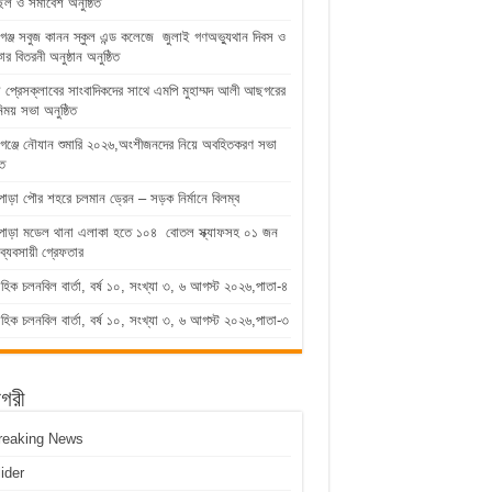
িল ও সমাবেশ অনুষ্ঠিত
গঞ্জ সবুজ কানন স্কুল এন্ড কলেজে জুলাই গণঅভ্যুথান দিবস ও
কার বিতরনী অনুষ্ঠান অনুষ্ঠিত
ুড়া প্রেসক্লাবের সাংবাদিকদের সাথে এমপি মুহাম্মদ আলী আছগরের
িময় সভা অনুষ্ঠিত
গঞ্জে নৌযান শুমারি ২০২৬,অংশীজনদের নিয়ে অবহিতকরণ সভা
িত
পাড়া পৌর শহরে চলমান ড্রেন – সড়ক নির্মানে বিলম্ব
াপাড়া মডেল থানা এলাকা হতে ১০৪ বোতল স্ক্যাফসহ ০১ জন
ব্যবসায়ী গ্রেফতার
াহিক চলনবিল বার্তা, বর্ষ ১০, সংখ্যা ৩, ৬ আগস্ট ২০২৬,পাতা-৪
াহিক চলনবিল বার্তা, বর্ষ ১০, সংখ্যা ৩, ৬ আগস্ট ২০২৬,পাতা-৩
াগরী
reaking News
lider