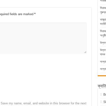
গণমিছ
সিরাজ
পুরুষ্
quired fields are marked
*
ভাঙ্গ
মতবিন
সিরাজ
অনুষ্ঠ
উল্লা
উল্ল
মাদক 
সাপ্ত
সাপ্ত
ক্যাট
B
S
Save my name, email, and website in this browser for the next