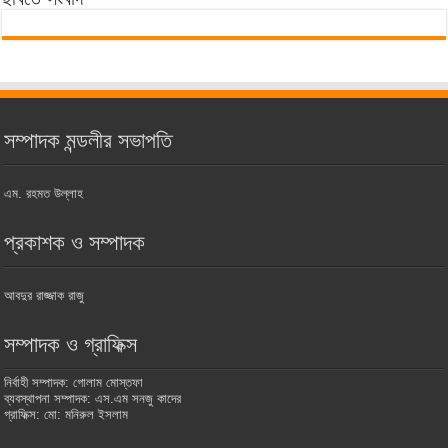
সম্পাদক মন্ডলীর সভাপতি
এম. রহমত উল্লাহ
প্রকাশক ও সম্পাদক
আবদুর রাজ্জাক রাজু
সম্পাদক ও গ্রাফিক্স
নির্বাহী সম্পাদক: গোলাম মোস্তফা
ব্যবস্থাপনা সম্পাদক: এস.এম সনজু কাদের
গ্রাফিক্স: মো: মনিরুল ইসলাম