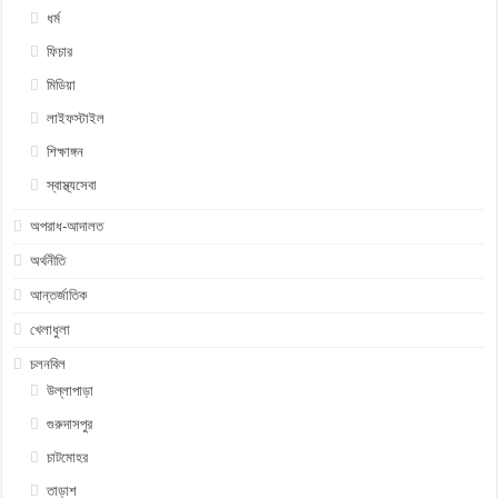
ধর্ম
ফিচার
মিডিয়া
লাইফস্টাইল
শিক্ষাঙ্গন
স্বাস্থ্যসেবা
অপরাধ-আদালত
অর্থনীতি
আন্তর্জাতিক
খেলাধুলা
চলনবিল
উল্লাপাড়া
গুরুদাসপুর
চাটমোহর
তাড়াশ