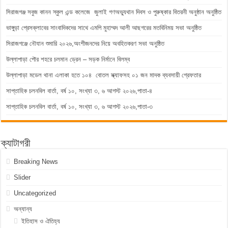
সিরাজগঞ্জ সবুজ কানন স্কুল এন্ড কলেজে জুলাই গণঅভ্যুথান দিবস ও পুরুষ্কার বিতরনী অনুষ্ঠান অনুষ্ঠিত
ভাঙ্গুড়া প্রেসক্লাবের সাংবাদিকদের সাথে এমপি মুহাম্মদ আলী আছগরের মতবিনিময় সভা অনুষ্ঠিত
সিরাজগঞ্জে নৌযান শুমারি ২০২৬,অংশীজনদের নিয়ে অবহিতকরণ সভা অনুষ্ঠিত
উল্লাপাড়া পৌর শহরে চলমান ড্রেন – সড়ক নির্মানে বিলম্ব
উল্লাপাড়া মডেল থানা এলাকা হতে ১০৪ বোতল স্ক্যাফসহ ০১ জন মাদক ব্যবসায়ী গ্রেফতার
সাপ্তাহিক চলনবিল বার্তা, বর্ষ ১০, সংখ্যা ৩, ৬ আগস্ট ২০২৬,পাতা-৪
সাপ্তাহিক চলনবিল বার্তা, বর্ষ ১০, সংখ্যা ৩, ৬ আগস্ট ২০২৬,পাতা-৩
ক্যাটাগরী
Breaking News
Slider
Uncategorized
অন্যান্য
ইতিহাস ও ঐতিহ্য