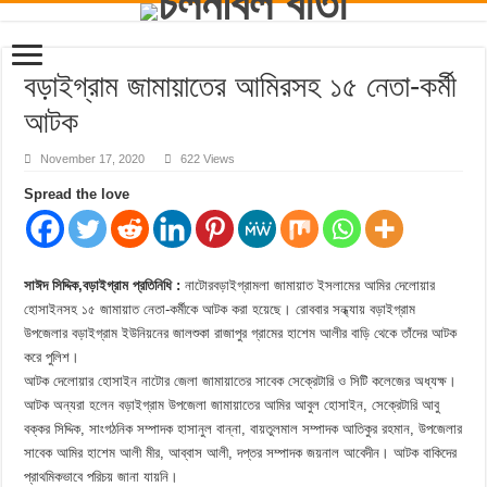
বড়াইগ্রাম জামায়াতের আমিরসহ ১৫ নেতা-কর্মী
আটক
November 17, 2020
622 Views
Spread the love
সাঈদ সিদ্দিক,বড়াইগ্রাম প্রতিনিধি :
নাটোরবড়াইগ্রামলা জামায়াত ইসলামের আমির দেলোয়ার
হোসাইনসহ ১৫ জামায়াত নেতা-কর্মীকে আটক করা হয়েছে। রোববার সন্ধ্যায় বড়াইগ্রাম
উপজেলার বড়াইগ্রাম ইউনিয়নের জালশুকা রাজাপুর গ্রামের হাশেম আলীর বাড়ি থেকে তাঁদের আটক
করে পুলিশ।
আটক দেলোয়ার হোসাইন নাটোর জেলা জামায়াতের সাবেক সেক্রেটারি ও সিটি কলেজের অধ্যক্ষ।
আটক অন্যরা হলেন বড়াইগ্রাম উপজেলা জামায়াতের আমির আবুল হোসাইন, সেক্রেটারি আবু
বক্কর সিদ্দিক, সাংগঠনিক সম্পাদক হাসানুল বান্না, বায়তুলমাল সম্পাদক আতিকুর রহমান, উপজেলার
সাবেক আমির হাশেম আলী মীর, আব্বাস আলী, দপ্তর সম্পাদক জয়নাল আবেদীন। আটক বাকিদের
প্রাথমিকভাবে পরিচয় জানা যায়নি।