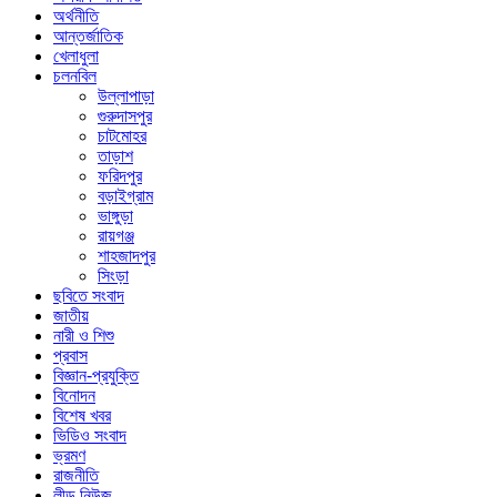
অর্থনীতি
আন্তর্জাতিক
খেলাধুলা
চলনবিল
উল্লাপাড়া
গুরুদাসপুর
চাটমোহর
তাড়াশ
ফরিদপুর
বড়াইগ্রাম
ভাঙ্গুড়া
রায়গঞ্জ
শাহজাদপুর
সিংড়া
ছবিতে সংবাদ
জাতীয়
নারী ও শিশু
প্রবাস
বিজ্ঞান-প্রযুক্তি
বিনোদন
বিশেষ খবর
ভিডিও সংবাদ
ভ্রমণ
রাজনীতি
লীড নিউজ