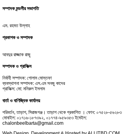
সম্পাদক মন্ডলীর সভাপতি
এম. রহমত উল্লাহ
প্রকাশক ও সম্পাদক
আবদুর রাজ্জাক রাজু
সম্পাদক ও গ্রাফিক্স
নির্বাহী সম্পাদক: গোলাম মোস্তফা
ব্যবস্থাপনা সম্পাদক: এস.এম সনজু কাদের
গ্রাফিক্স: মো: মনিরুল ইসলাম
বার্তা ও বাণিজ্যিক কার্যালয়
পরিবর্তন, তাড়াশ, সিরাজগঞ্জ। তাড়াশ থেকে প্রকাশিত । ফোন: ০৭৫২৮-৫৬২৮৩
মোবাইল: ০১৭১৬-১৮৭৩৯২, ০১৭৭৪-৯৫৯৩৫৩ ইমেইল:
chalonbeelbarta@gmail.com
Web Design, Development & Hosted by ALLITBD.COM