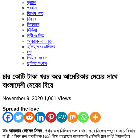
ভ্রমণ
প্রবাস
বিশেষ খবর
ফিচার
শিক্ষাঙ্গন
মিডিয়া
নারী ও শিশু
অপরাধ-আদালত
ইতিহাস ও ঐতিহ্য
ধর্ম
ভিডিও সংবাদ
ছবিতে সংবাদ
চার কোটি টাকা খরচ করে আমেরিকার মেয়ের সাথে
বাংলাদেশী মেয়ের বিয়ে
November 9, 2020
1,061 Views
Spread the love
ডাঃ আমজাদ হোসেন মিলন :
প্রায় অর্ধ মিলিয়ন ডলার খরচ করে নিজের পছন্দের আমেরিকান
না’রী এলিকা রুথ কুকলিকে (৩১) বিয়ে করেছেন বাংলাদেশি লে’সবি’য়ান না’রী ইয়াশরিকা