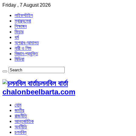
Friday , 7 August 2026
লাইফস্টাইল
স্বাস্থ্যসেবা
শিক্ষাঙ্গন
ফিচার
ধর্ম
অপরাধ-আদালত
নারী ও শিশু
বিজ্ঞান-প্রযুক্তি
মিডিয়া
চলনবিল বার্তা
chalonbeelbarta.com
হোম
জাতীয়
রাজনীতি
আন্তর্জাতিক
অর্থনীতি
চলনবিল