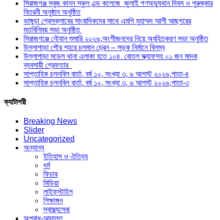
সিরাজগঞ্জ সবুজ কানন স্কুল এন্ড কলেজে জুলাই গণঅভ্যুথান দিবস ও পুরুষ্কার
বিতরনী অনুষ্ঠান অনুষ্ঠিত
ভাঙ্গুড়া প্রেসক্লাবের সাংবাদিকদের সাথে এমপি মুহাম্মদ আলী আছগরের
মতবিনিময় সভা অনুষ্ঠিত
সিরাজগঞ্জে নৌযান শুমারি ২০২৬,অংশীজনদের নিয়ে অবহিতকরণ সভা অনুষ্ঠিত
উল্লাপাড়া পৌর শহরে চলমান ড্রেন – সড়ক নির্মানে বিলম্ব
উল্লাপাড়া মডেল থানা এলাকা হতে ১০৪ বোতল স্ক্যাফসহ ০১ জন মাদক
ব্যবসায়ী গ্রেফতার
সাপ্তাহিক চলনবিল বার্তা, বর্ষ ১০, সংখ্যা ৩, ৬ আগস্ট ২০২৬,পাতা-৪
সাপ্তাহিক চলনবিল বার্তা, বর্ষ ১০, সংখ্যা ৩, ৬ আগস্ট ২০২৬,পাতা-৩
ক্যাটাগরী
Breaking News
Slider
Uncategorized
অন্যান্য
ইতিহাস ও ঐতিহ্য
ধর্ম
ফিচার
মিডিয়া
লাইফস্টাইল
শিক্ষাঙ্গন
স্বাস্থ্যসেবা
অপরাধ-আদালত