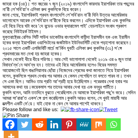
জাহরা হক (৩৪)। গত বছরের ৭ জুন (২০১৯) বাংলাদেশি কায়দায় ইয়াশরিকা তার পছন্দের
না’রী লে’সবি’য়া’ন এলিকা রুথ কুকলিকে বিয়ে করেন।
জানা গেছে, ইয়াশরিকাই প্রথম বাংলাদেশি লে’সবি’য়ান না’রী যিনি উত্তর আমেরিকায়
ভালোবেসে আরেক লে’সবি’য়ান না’রীকে বিয়ে করলেন। এদিকে ইয়াশরিকা এবং কুকলির
এই বিয়ে নিয়ে ঘটা করে ‘দে বন্ডেড ওভার ক্যারামেল পাই’ হেডলাইনে সংবাদ প্রকাশ
করেছে নিউইয়র্ক টাইমস।
যুক্তরাষ্ট্রের রেপিড সিটি সাউথ ডাকোটার বাংলাদেশি বাসীন্দা ইয়াসমীন হক এবং ইয়ামীন
হকের কন্যা ইয়াশরিকা ওয়াশিংটনের জর্জটাউন ইউনিভার্সিটি থেকে পড়াশোনা করেছেন।
২০১৫ সালে একটি এলজিবিটি মার্চে মা’র্কিন যুবতী এলিকা রুথ কুকলির (৩১) স’ঙ্গে
প্রথমবারের মত দেখা হয় জাহরা হকের।
সেখান থেকেই ধীরে ধীরে পরিণয়। আর সেই ভালোলাগা থেকেই ২০১৯ এর ৬ জুন তারা
বিবাহব’ন্ধ’নে আব’ন্ধ হন। তাদের এই বিয়ে আমেরিকায় হলেও বিয়ের সমস্ত
আয়োজনেই ছিল বাঙালিয়ানার ছোঁয়া।নিজেদের প্রেমের কথা জানাতে গিয়ে ইয়াশরিকা
বলেন, কুকলিকে প্রথম দেখার পর আমার যে কেমন লেগেছিল তা বলতে পারব না। তখন
সে একা ছিল। আমিও তার প্রতি আ’গ্রহী হয়ে উঠেছিলাম। পরেরবার দেখা হবার পর
আমাদের কথা হয়।কয়েকমাস পর তাদের আবার দেখা হয় এক বন্ধুর পার্টিতে।
কুকলি বলেন, আমি ততদিনে বুঝতে পেরেছিলাম যে আমাকে ইয়াশরিকা পছ’ন্দ করে। সেদিন
আমরা সা’রারা’ত একস’ঙ্গে গল্প করেছিলাম।কুকলি আরও বলেন, সে খুবই মায়াবী আর
যত্মশীল একটি মে’য়ে। যাই হোক না কেন সে আমার পাশেই থাকবে।
Please follow and like us: