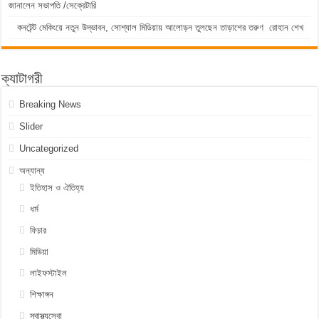
জানালেন সভাপতি /সেক্রেটারি
কনটেন্ট মেকিংয়ে নতুন উদ্ভাবন, সোশ্যাল মিডিয়ায় আলোড়ন তুলছেন তাড়াশের তরুণ রোহান শেখ
ক্যাটাগরী
Breaking News
Slider
Uncategorized
অন্যান্য
ইতিহাস ও ঐতিহ্য
ধর্ম
ফিচার
মিডিয়া
লাইফস্টাইল
শিক্ষাঙ্গন
স্বাস্থ্যসেবা