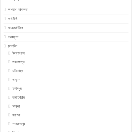
অপরাধ-আদালত
অর্থনীতি
আন্তর্জাতিক
খেলাধুলা
চলনবিল
উল্লাপাড়া
গুরুদাসপুর
চাটমোহর
তাড়াশ
ফরিদপুর
বড়াইগ্রাম
ভাঙ্গুড়া
রায়গঞ্জ
শাহজাদপুর