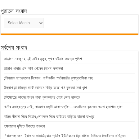
পুরাতন সংবাদ
পুরাতন
সংবাদ
সর্বশেষ সংবাদ
তাড়াশে নববধূসহ দুই নারীর মৃত্যু, পৃথক ঘটনায় তদন্তে পুলিশ
তাড়াশ থানার এস আই পেলেন বিশেষ সম্মাননা
নন্দীগ্রামে ছাত্রদলের বিক্ষোভ, নাসিরুদ্দিন পাটোয়ারীর কুশপুত্তলিকা দাহ
উল্লাপাড়া বিভিন্ন হাটে চরাদামে বিক্রি হচ্ছে পাঠ কৃষকরা মহা খুশি
চাটমোহরে আত্নগোপনে থাকা কৃষকদলের নেতা জেল হাজতে
পাটের ন্যায্যমূল্য নেই, কামলার মজুরি আকাশছোঁয়া—চলনবিলের কৃষকের চোখে হতাশার ছায়া
বাড়ির সীমানা নিয়ে বিরোধ,লোকজন নিয়ে ভাইয়ের বাড়িতে হামলা-ভাঙচুর
ইসলামের দৃষ্টিতে বিবাহের গুরুত্ব
সিরাজগঞ্জ জেলা ট্রাক ও কাভার্ডভ্যান শ্রমিক ইউনিয়নের ত্রি-বার্ষিক নির্বাচনে বিজয়ীদের অভিনন্দন