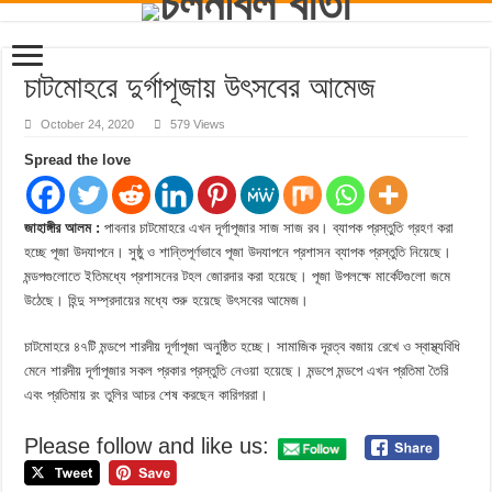
চাটমোহরে দুর্গাপূজায় উৎসবের আমেজ
October 24, 2020
579 Views
Spread the love
জাহাঙ্গীর আলম :
পাবনার চাটমোহরে এখন দূর্গাপূজার সাজ সাজ রব। ব্যাপক প্রস্তুতি গ্রহণ করা
হচ্ছে পূজা উদযাপনে। সুষ্ঠু ও শান্তিপূর্ণভাবে পূজা উদযাপনে প্রশাসন ব্যাপক প্রস্তুতি নিয়েছে।
মন্ডপগুলোতে ইতিমধ্যে প্রশাসনের টহল জোরদার করা হয়েছে। পূজা উপলক্ষে মার্কেটগুলো জমে
উঠেছে। হিন্দু সম্প্রদায়ের মধ্যে শুরু হয়েছে উৎসবের আমেজ।
চাটমোহরে ৪৭টি মন্ডপে শারদীয় দূর্গাপূজা অনুষ্ঠিত হচ্ছে। সামাজিক দূরত্ব বজায় রেখে ও স্বাস্থ্যবিধি
মেনে শারদীয় দূর্গাপূজার সকল প্রকার প্রস্তুতি নেওয়া হয়েছে। মন্ডপে মন্ডপে এখন প্রতিমা তৈরি
এবং প্রতিমায় রং তুলির আচর শেষ করছেন কারিগররা।
Please follow and like us: