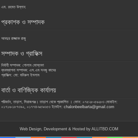
এম. রহমত উল্লাহ
প্রকাশক ও সম্পাদক
আবদুর রাজ্জাক রাজু
সম্পাদক ও গ্রাফিক্স
নির্বাহী সম্পাদক: গোলাম মোস্তফা
ব্যবস্থাপনা সম্পাদক: এস.এম সনজু কাদের
গ্রাফিক্স: মো: মনিরুল ইসলাম
বার্তা ও বাণিজ্যিক কার্যালয়
পরিবর্তন, তাড়াশ, সিরাজগঞ্জ। তাড়াশ থেকে প্রকাশিত । ফোন: ০৭৫২৮-৫৬২৮৩ মোবাইল:
০১৭১৬-১৮৭৩৯২, ০১৭৭৪-৯৫৯৩৫৩ ইমেইল: chalonbeelbarta@gmail.com
Web Design, Development & Hosted by ALLITBD.COM