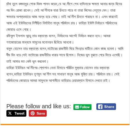
চাঁদা তুলে বঙ্গবন্ধুর শোক দিবস পালন করেন,যে আ.লীগে শেখ হাসিনাকে ক্ষমতা আনার জন্য দিনের
পর দিন রোজা রাখেন। সেই আ’লীগকে যারা চিনতে পারে না তারা কিসের নেতৃত্ব দেন। তারা
ক্ষমতার অপব্যবহারে আজ অন্ধ হয়ে গেছে। তাই আ’লীগ চিনতে পারছেন না। এসব কারনেই
আজ এই ইউনিয়নের নিপীড়িত নির্যাতিত মানুষ পরির্বতন চায়। ডাহিয়া ইউপি নির্বাচনে পরির্বতনের
জোয়ার এসে গেছে।
রফিকুল ইসলাম আন্ডু তার বক্তব্যে বলেন, নির্বাচনের আগেই নির্বাচন করতে হবে। আমরা
গণজোয়ারের মাধ্যমে মামুনের মনোনয়ন ছিনিয়ে আনবো।
বাবুল হোসেন তার বক্তব্যে বলেন,নাটোরের রাজনীতি দিয়ে সিংড়ার মাটিতে কোন কাজ হবেনা। আমি
র্দীঘ দিন ধরে সেই নাটোরের রাজনীতির ধারার সাথে ছিলাম। নিজের ভুল বুঝতে পেরে ফিরে এসেছি।
তাই আমার মত কেউ ভুল করবেনা।
ডাহিয়া ইউনিয়ন আ’লীগের শ্লোগান নেতা হিসাবে পরিচিত মুক্তার হোসেন তার বক্তব্যে
বলেন,ডাহিয়া ইউনিয়ন তৃণমুল আ’লীগ সহ সাধারণ মানুষ আজ মুক্তি চায়। পরির্বতন চায়। সেই
পরির্বতনের জোয়ারে আমরা মামুনকে আগামীতে ডাহিয়ার চেয়ারম্যান হিসাবে দেখতে চাই।
Please follow and like us: