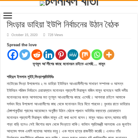
সিংড়ার ডাহিয়া ইউপি নির্বাচনের উঠান বৈঠক
October 15, 2020
728 Views
Spread the love
তৃণমুল আ’লীগের কাছে মনোনয়ন চাইতে এসেছি… মামুন
শহিদুল ইসলাম সুইট,সিংড়াপ্রতিনিধিঃ
নাটোরের সিংড়া উপজেলার ২ নং ডাহিয়া ইউনিয়ন আওয়ামীলীগের সাধারণ সম্পাদক ও আসন্ন
ইউনিয়ন পরিষদ নির্বাচনে চেয়ারম্যান মনোনয়ন প্রত্যশী সিরাজুল মজিদ মামুন বলেছেন আমি দলীয়
মনোনয়নের জন্য আপনাদের মত তৃণমুল আওয়ামীগের কাছে এসেছি। আপনারা চাইলে আমাকে
সর্মথন দিয়ে উপজেলা আওয়ামীগের কাছ থেকে মনোনয়ন নিয়ে দিতে পারবেন। বুধবার রাতে ডাহিয়ার
ঠেঙ্গাপাকুড়ীয়া গ্রামের আয়োজনে অনুষ্ঠিত উঠান বেঠকে প্রধান অতিথির বক্তব্যে চেয়ারম্যান
মনোনয়ন প্রত্যাশী সিরাজুল মজিদ মামুন এই কথা গুলো বলেন। মামুন আরও বলেন,আমার বাড়ি
গাড়া বাড়ি হলেও সেই কিশোর বয়স থেকে সিংড়াতে থাকি। বর্তমান প্রতিমন্ত্রী আলহাজ এড জুনাইদ
আহমেদ পলক এমপি মহোদয় আমার বন্ধু। এক সাথে ছাত্র রাজনীতি করেছি। এখনও তাঁর
নির্দেশনায় রাজনীতিতে পরিশ্রম করে যাচ্ছি। বন্ধুর সুবাধে আমার যদি প্রতিমন্ত্রীর কাছে মনোনয়ন