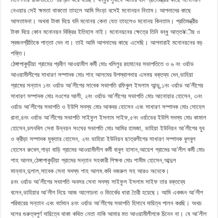
নেওয়ার সেই ক্ষমতা থাকতো তাহলে আমি সিংড়া বসেই মনোনয়ন নিতাম। আপনাদের কাছে
আসতামনা। অথবা টাকা দিয়ে যদি মনোনয় কেনা যেত তাহলেও মনোনয় কিনতাম। প্রতিমন্ত্রীর
টাকা দিয়ে কোন মনোনয়ন বিক্রির ইতিহাস নাই। মনোনয়নের ক্ষেত্রে তিনি বন্ধু আত্ত¥ীয় ও
স্বজনপ্রীতিকে পাত্তা দেন না। তাই আমি আপনাদের কাছে এসেছি। আপনারাই মনোনয়নের বড়
শক্তি।
ঠেঙ্গাপাকুড়ীয়া গ্রামের প্রবীণ আওয়ামীগ কর্মী মোঃ খলিলুর রহমানের সভাপতিতে ও ৬ নং ওর্য়াড
আওয়ামীলীগের সাধারণ সম্পাদক মোঃ শাহ আলমের উপস্থাপনায় এসময় বক্তব্য দেন,ডাহিয়া
গ্রামের সন্তান ১নং ওর্য়াড আ’লীগের সাবেক সভাপতি রফিকুল ইসলাম আন্ডু,১নং ওর্য়াড আ’লীগের
সাধারণ সম্পাদক মোঃ নওশের আলী, ২নং ওর্য়াড আ’লীগের সভাপতি মোঃ আনোয়ার হোসেন, ৩নং
ওর্য়াড আ’লীগের সভাপতি ও ইউপি সদস্য মোঃ আকবর হোসেন এবং সাধারণ সম্পাদক মোঃ সোহেল
রানা,৪নং ওর্য়াড আ’লীগের সভাপতি সাইফুল ইসলাম সাইফ,৫নং ওর্য়াডের ইউপি সদস্য মোঃ কামাল
হোসেন,চলনবিল সেবা উন্নয়ন সংঘের সভাপতি মোঃ আমির হামজা, ডাহিয়া ইউনিয়ন আ’লীগের যুব
ও ক্রীড়া সম্পাদক মুক্তার হোসেন, ২নং ডাহিয়া ইউনিয়ন ছাত্রলীগের সাধারণ সম্পাদক বুলবুল
হোসেন রুবেল,গাড়া বাড়ি গ্রামের আওয়ামীলীগ কর্মী বাবুল হাসান,আয়েশ গ্রামের আ’লীগ কর্মী মোঃ
শাহ আলম,ঠেঙ্গাপাকুড়ীয়া গ্রামের সন্তান সহকারী শিক্ষক মোঃ শামীম হোসেন,আব্দুল
মান্নান,দুলাল,সাবেক সেনা সদস্য শাহ আলম.কবি নজরুল সহ আরও অনেকে।
৪নং ওর্য়াড আ’লীগের সভাপতি অবসর সেনা সদস্য সাইফুল ইসলাম সাইফ তার বক্তব্যে
বলেন,ডাহিয়ার আ’লীগ নিয়ে আজ আলোচনা ও বিতর্কের ধারা তৈরী হয়েছে। আমি একজন আ’লীগ
পরিবারের সন্তান এবং বর্তমান ৪নং ওর্য়াড আ’লীগের সভাপতি হিসাবে দায়িত্ব পালন করছি। অথচ
দলের গুরুত্বপুর্ণ দায়িত্বে থাকা কথিত নেতা নাকি আমার মত আওয়ামীলীগকে চিনেন না। যে আ’লীগ