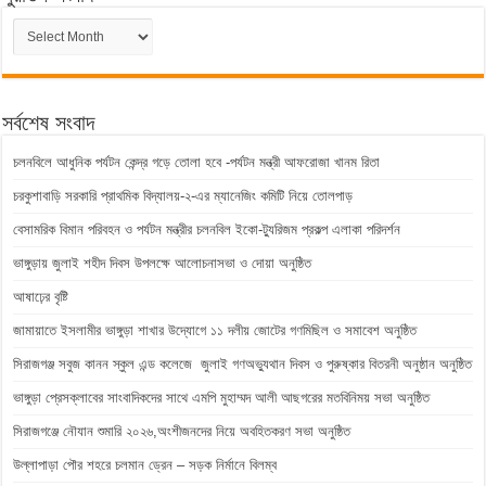
পুরাতন
সংবাদ
সর্বশেষ সংবাদ
চলনবিলে আধুনিক পর্যটন কেন্দ্র গড়ে তোলা হবে -পর্যটন মন্ত্রী আফরোজা খানম রিতা
চরকুশাবাড়ি সরকারি প্রাথমিক বিদ্যালয়-২-এর ম্যানেজিং কমিটি নিয়ে তোলপাড়
বেসামরিক বিমান পরিবহন ও পর্যটন মন্ত্রীর চলনবিল ইকো-ট্যুরিজম প্রকল্প এলাকা পরিদর্শন
ভাঙ্গুড়ায় জুলাই শহীদ দিবস উপলক্ষে আলোচনাসভা ও দোয়া অনুষ্ঠিত
আষাঢ়ের বৃষ্টি
জামায়াতে ইসলামীর ভাঙ্গুড়া শাখার উদ্যোগে ১১ দলীয় জোটের গণমিছিল ও সমাবেশ অনুষ্ঠিত
সিরাজগঞ্জ সবুজ কানন স্কুল এন্ড কলেজে জুলাই গণঅভ্যুথান দিবস ও পুরুষ্কার বিতরনী অনুষ্ঠান অনুষ্ঠিত
ভাঙ্গুড়া প্রেসক্লাবের সাংবাদিকদের সাথে এমপি মুহাম্মদ আলী আছগরের মতবিনিময় সভা অনুষ্ঠিত
সিরাজগঞ্জে নৌযান শুমারি ২০২৬,অংশীজনদের নিয়ে অবহিতকরণ সভা অনুষ্ঠিত
উল্লাপাড়া পৌর শহরে চলমান ড্রেন – সড়ক নির্মানে বিলম্ব