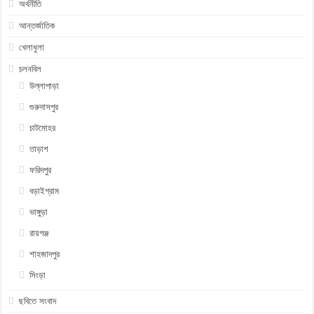
অর্থনীতি
আন্তর্জাতিক
খেলাধুলা
চলনবিল
উল্লাপাড়া
গুরুদাসপুর
চাটমোহর
তাড়াশ
ফরিদপুর
বড়াইগ্রাম
ভাঙ্গুড়া
রায়গঞ্জ
শাহজাদপুর
সিংড়া
ছবিতে সংবাদ