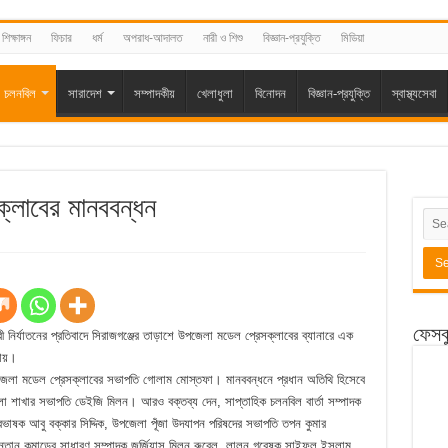
শিক্ষাঙ্গন
ফিচার
ধর্ম
অপরাধ-আদালত
নারী ও শিশু
বিজ্ঞান-প্রযুক্তি
মিডিয়া
চলনবিল
সারাদেশ
সম্পাদকীয়
খেলাধুলা
বিনোদন
বিজ্ঞান-প্রযুক্তি
স্বাস্থ্যসেবা
্লাবের মানববন্ধন
ফেসব
ী নির্যাতনের প্রতিবাদে সিরাজগঞ্জের তাড়াশে উপজেলা মডেল প্রেসক্লাবের ব্যানারে এক
কায়।
েলা মডেল প্রেসক্লাবের সভাপতি গোলাম মোস্তফা। মানববন্ধনে প্রধান অতিথি হিসেবে
লা শাখার সভাপতি ডেইজি মিলন। আরও বক্তব্য দেন, সাপ্তাহিক চলনবিল বার্তা সম্পাদক
প্রভাষক আবু বক্কার সিদ্দিক, উপজেলা পূঁজা উদযাপন পরিষদের সভাপতি তপন কুমার
সন্তান কমান্ডের সাধারণ সম্পাদক জর্জিয়াস মিলন রুবেল, লালন গবেষক সাইফুল ইসলাম,