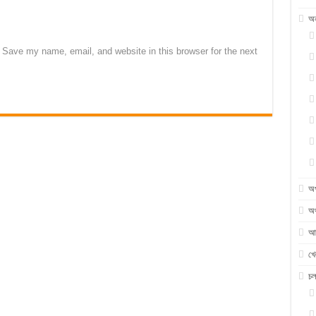
অন
Save my name, email, and website in this browser for the next
অ
অর
আন
খে
চ