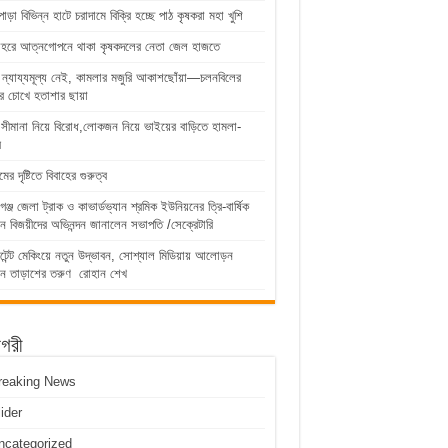
পাড়া বিভিন্ন হাটে চরাদামে বিক্রি হচ্ছে পাঠ কৃষকরা মহা খুশি
োহরে আত্নগোপনে থাকা কৃষকদলের নেতা জেল হাজতে
 ন্যায্যমূল্য নেই, কামলার মজুরি আকাশছোঁয়া—চলনবিলের
র চোখে হতাশার ছায়া
 সীমানা নিয়ে বিরোধ,লোকজন নিয়ে ভাইয়ের বাড়িতে হামলা-
র
র দৃষ্টিতে বিবাহের গুরুত্ব
গঞ্জ জেলা ট্রাক ও কাভার্ডভ্যান শ্রমিক ইউনিয়নের ত্রি-বার্ষিক
াচনে বিজয়ীদের অভিনন্দন জানালেন সভাপতি /সেক্রেটারি
্ট মেকিংয়ে নতুন উদ্ভাবন, সোশ্যাল মিডিয়ায় আলোড়ন
েন তাড়াশের তরুণ রোহান শেখ
াগরী
reaking News
lider
ncategorized