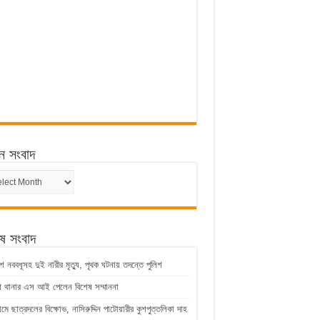
ন সংবাদ
ন
েষ সংবাদ
ে নববধূসহ দুই নারীর মৃত্যু, পৃথক ঘটনায় তদন্তে পুলিশ
শ থানার এস আই পেলেন বিশেষ সম্মাননা
্রামে ছাত্রদলের বিক্ষোভ, নাসিরুদ্দিন পাটোয়ারীর কুশপুত্তলিকা দাহ