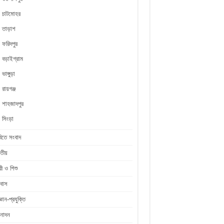
চাটমোহর
তাড়াশ
ফরিদপুর
বড়াইগ্রাম
ভাঙ্গুড়া
রায়গঞ্জ
শাহজাদপুর
সিংড়া
িতে সংবাদ
তীয়
রী ও শিশু
রবাস
জ্ঞান-প্রযুক্তি
নোদন