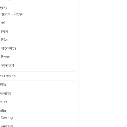
্যান্য
ইতিহাস ও ঐতিহ্য
ধর্ম
ফিচার
মিডিয়া
লাইফস্টাইল
শিক্ষাঙ্গন
স্বাস্থ্যসেবা
পরাধ-আদালত
্থনীতি
্তর্জাতিক
লাধুলা
লনবিল
উল্লাপাড়া
গুরুদাসপুর