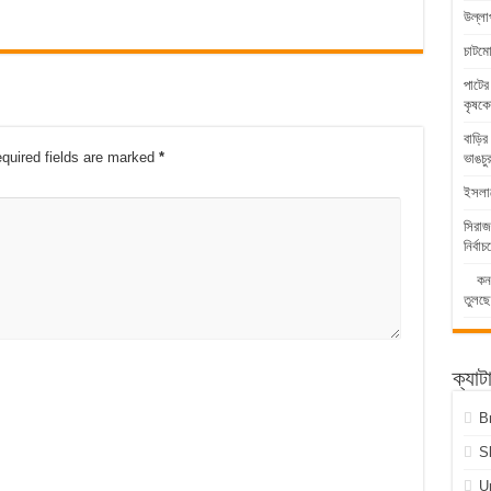
উল্লা
চাটম
পাটের
কৃষকে
বাড়ির
quired fields are marked
*
ভাঙচু
ইসলামে
সিরাজ
নির্ব
কনটেন
তুলছ
ক্যাট
B
S
U