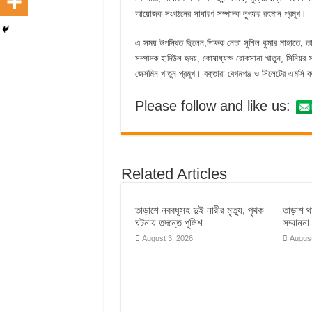
আয়োজক সংগঠনের সাধারণ সম্পাদক লুৎফর রহমান প্রমূখ।
এ সময় উপস্থিত ছিলেন,শিক্ষক নেতা সুশিল কুমার মাহাতে, ত
সম্পাদক হাদিউল হৃদয়, কোষাধ্যক্ষ রোকসানা খাতুন, সিনিয়র স
জেসমিন খাতুন প্রমূখ। বক্তারা বেগমগঞ্জ ও সিলেটের এমসি কল
Please follow and like us:
Related Articles
তাড়াশে নববধূসহ দুই নারীর মৃত্যু, পৃথক
তাড়াশ 
ঘটনায় তদন্তে পুলিশ
সম্মাননা
August 3, 2026
August