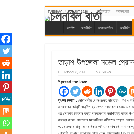
লাইফস্টাইল
স্বাস্থ্যসেবা
TUESDAY , 4 AUGUST 2026
জাতীয়
রাজনীতি
আন্তর্জাতিক
অর্থনীতি
তাড়াশ উপজেলা মডেল প্রেসক
October 8, 2020
533 Views
Spread the love
লুৎফর রহমান :
নোয়াখালীর বেগমগঞ্জসহ সারাদেশে ধর্ষণ ও নার
মানববন্ধন কর্মসূচি অনুষ্টিত হয় মডেল প্রেসক্লাব মোড় এলা
গত সোমবার বিকেলে উক্ত মানববন্ধনে সভাপতিত্ব করেন উপজ
বক্তব্য রাখেন বাংলাদেশ মানবাধিকার কমিশনের তাড়াশ উপজে
আব্দুর রাজ্জাক রাজু, মানবাধিকার কমিশনের সাধারণ সম্পাদক 
গোস্মামী, সাধারণ সম্পাদক আনন্দ ঘোষ, মুক্তিযোদ্ধা সংসদ 