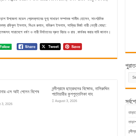
াড়াশ উপজেলা মডেল প্রেসক্লাবের যুগ্ম সাধারণ সম্পাদক শামীম হোসেন, সাংগঠনিক
দস্য রফিকুল ইসলাম, পিএম রুমান, মনিরুল ইসলাম, সাব্বির মির্জা নারী নেত্রী মোছা:
েজসহ সারাদেশে ধর্ষণ ও নারী নির্যাতনের দ্রুত বিচার ও রায় .কার্যকর করার দাবি জানান।
পুরাত
পুরাত
সংবাদ
নন্দীগ্রামে ছাত্রদলের বিক্ষোভ, নাসিরুদ্দিন
থানার এস আই পেলেন বিশেষ
পাটোয়ারীর কুশপুত্তলিকা দাহ
সর্বশ
August 3, 2026
 3, 2026
তাড়াশ
তাড়া
নন্দীগ