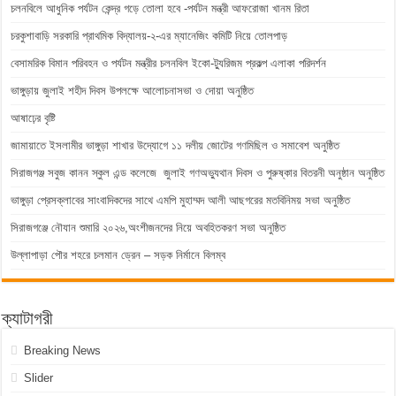
চলনবিলে আধুনিক পর্যটন কেন্দ্র গড়ে তোলা হবে -পর্যটন মন্ত্রী আফরোজা খানম রিতা
চরকুশাবাড়ি সরকারি প্রাথমিক বিদ্যালয়-২-এর ম্যানেজিং কমিটি নিয়ে তোলপাড়
বেসামরিক বিমান পরিবহন ও পর্যটন মন্ত্রীর চলনবিল ইকো-ট্যুরিজম প্রকল্প এলাকা পরিদর্শন
ভাঙ্গুড়ায় জুলাই শহীদ দিবস উপলক্ষে আলোচনাসভা ও দোয়া অনুষ্ঠিত
আষাঢ়ের বৃষ্টি
জামায়াতে ইসলামীর ভাঙ্গুড়া শাখার উদ্যোগে ১১ দলীয় জোটের গণমিছিল ও সমাবেশ অনুষ্ঠিত
সিরাজগঞ্জ সবুজ কানন স্কুল এন্ড কলেজে জুলাই গণঅভ্যুথান দিবস ও পুরুষ্কার বিতরনী অনুষ্ঠান অনুষ্ঠিত
ভাঙ্গুড়া প্রেসক্লাবের সাংবাদিকদের সাথে এমপি মুহাম্মদ আলী আছগরের মতবিনিময় সভা অনুষ্ঠিত
সিরাজগঞ্জে নৌযান শুমারি ২০২৬,অংশীজনদের নিয়ে অবহিতকরণ সভা অনুষ্ঠিত
উল্লাপাড়া পৌর শহরে চলমান ড্রেন – সড়ক নির্মানে বিলম্ব
ক্যাটাগরী
Breaking News
Slider