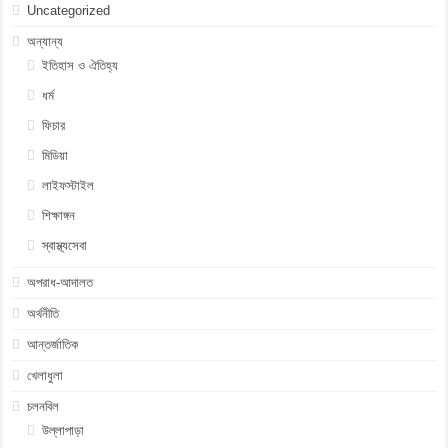
Uncategorized
অন্যান্য
ইতিহাস ও ঐতিহ্য
ধর্ম
ফিচার
মিডিয়া
লাইফস্টাইল
শিক্ষাঙ্গন
স্বাস্থ্যসেবা
অপরাধ-আদালত
অর্থনীতি
আন্তর্জাতিক
খেলাধুলা
চলনবিল
উল্লাপাড়া