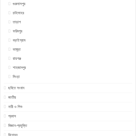
গুরুদাসপুর
চাটমোহর
তাড়াশ
ফরিদপুর
বড়াইগ্রাম
ভাঙ্গুড়া
রায়গঞ্জ
শাহজাদপুর
সিংড়া
ছবিতে সংবাদ
জাতীয়
নারী ও শিশু
প্রবাস
বিজ্ঞান-প্রযুক্তি
বিনোদন