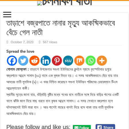
তাড়াশে বজ্রপাতে নানার মৃত্যু আকষ্মিকভাবে
বেঁচে গেল নাতী
October 7, 2020
567 Views
Spread the love
গোলাম মোস্তফা :
তাড়াশে উপজেলার সগুনা ইউনিয়নের কুন্দইল গ্রামে বৃহস্পতিবার দুপুরে
বজ্রপাতে আব্দুস সামাদ (৬২) নামে এক কৃষক নিহত হয়। এ সময় আকষ্মিকভাবে বেঁচে যায় তার
আদরের নাতী মুসফিক (৯)। এ খবর নিশ্চিত করেছেন সগুনা ইউনিয়ন পরিষদের চেয়ারম্যান টিএম
আব্দুল্লাহেল বাকী।
স্থানীয় সূত্রে জানা যায়, গুঁড়িগুঁড়ি বৃষ্টির মধ্যে শখের বসে নাতীকে সঙ্গে নিয়ে বাড়ির পাশের একটি
খালে ঝাঁকি জাল নিয়ে মাছ ধরতে যান কৃষক আব্দুস সামাদ। এ সময় সেখানে বজ্রপাত হলে
ঘটনাস্থলেই তিনি মারা যান । আর পাশেই মাছের খালই নিয়ে বসে থাকা তার নাতী মুসফিক
আকষ্মিকভাবে বেঁচে যায়।
Please follow and like us: