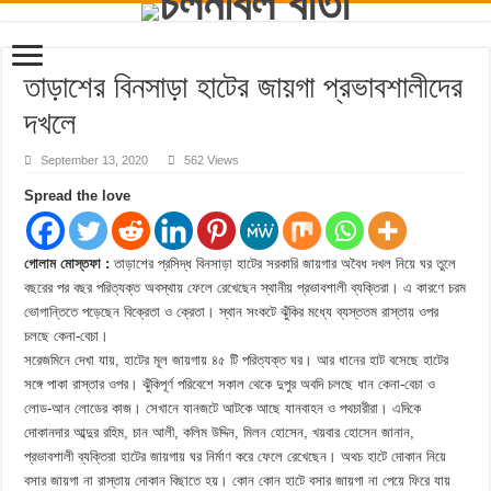
তাড়াশের বিনসাড়া হাটের জায়গা প্রভাবশালীদের
দখলে
September 13, 2020
562 Views
Spread the love
গোলাম মোস্তফা :
তাড়াশের প্রসিদ্ধ বিনসাড়া হাটের সরকারি জায়গার অবৈধ দখল নিয়ে ঘর তুলে
বছরের পর বছর পরিত্যক্ত অবস্থায় ফেলে রেখেছেন স্থানীয় প্রভাবশালী ব্যক্তিরা। এ কারণে চরম
ভোগান্তিতে পড়েছেন বিক্রেতা ও ক্রেতা। স্থান সংকটে ঝুঁকির মধ্যে ব্যস্ততম রাস্তায় ওপর
চলছে কেনা-বেচা।
সরেজমিনে দেখা যায়, হাটের মূল জায়গায় ৪৫ টি পরিত্যক্ত ঘর। আর ধানের হাট বসেছে হাটের
সঙ্গে পাকা রাস্তার ওপর। ঝুঁকিপূর্ণ পরিবেশে সকাল থেকে দুপুর অবদি চলছে ধান কেনা-বেচা ও
লোড-আন লোডের কাজ। সেখানে যানজটে আটকে আছে যানবাহন ও পথচারীরা। এদিকে
দোকানদার আব্দুর রহিম, চান আলী, কলিম উদ্দিন, মিলন হোসেন, খয়বার হোসেন জানান,
প্রভাবশালী ব্যক্তিরা হাটের জায়গায় ঘর নির্মাণ করে ফেলে রেখেছেন। অথচ হাটে দোকান নিয়ে
বসার জায়গা না রাস্তায় দোকান বিছাতে হয়। কোন কোন হাটে বসার জায়গা না পেয়ে ফিরে যায়