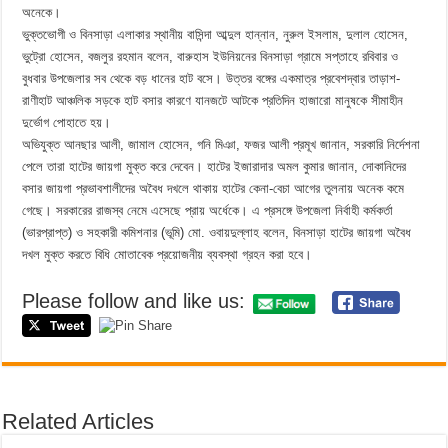
অনেকে।
ভুক্তভোগী ও বিনসাড়া এলাকার স্থানীয় বাসিন্দা আব্দুল হান্নান, নুরুল ইসলাম, দুলাল হোসেন,
ভুট্রো হোসেন, বজলুর রহমান বলেন, বারুহাস ইউনিয়নের বিনসাড়া গ্রামে সপ্তাহে রবিবার ও
বুধবার উপজেলার সব থেকে বড় ধানের হাট বসে। উত্তর বঙ্গের একমাত্র প্রবেশদ্বার তাড়াশ-
রাণীহাট আঞ্চলিক সড়কে হাট বসার কারণে যানজটে আটকে প্রতিদিন হাজারো মানুষকে সীমাহীন
দুর্ভোগ পোহাতে হয়।
অভিযুক্ত আনছার আলী, জামাল হোসেন, গনি মিঞা, ফজর আলী প্রমূখ জানান, সরকারি নির্দেশনা
পেলে তারা হাটের জায়গা মুক্ত করে দেবেন। হাটের ইজারাদার অমল কুমার জানান, দোকানিদের
বসার জায়গা প্রভাবশালীদের অবৈধ দখলে থাকায় হাটের কেনা-বেচা আগের তুলনায় অনেক কমে
গেছে। সরকারের রাজস্ব নেমে এসেছে প্রায় অর্ধেকে। এ প্রসঙ্গে উপজেলা নির্বাহী কর্মকর্তা
(ভারপ্রাপ্ত) ও সহকারী কমিশনার (ভূমি) মো. ওবায়দুল্লাহ বলেন, বিনসাড়া হাটের জায়গা অবৈধ
দখল মুক্ত করতে বিধি মোতাবেক প্রয়োজনীয় ব্যবস্থা গ্রহন করা হবে।
Please follow and like us:
Related Articles