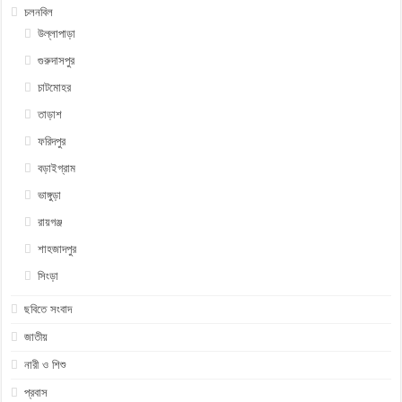
চলনবিল
উল্লাপাড়া
গুরুদাসপুর
চাটমোহর
তাড়াশ
ফরিদপুর
বড়াইগ্রাম
ভাঙ্গুড়া
রায়গঞ্জ
শাহজাদপুর
সিংড়া
ছবিতে সংবাদ
জাতীয়
নারী ও শিশু
প্রবাস