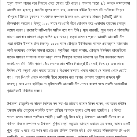
হত্যা মামলা দায়ের করে নিহতের মেয়ে মোছাঃ ইতি খাতুন। মামলায় আরো ৪/৫ জনকে অজ্ঞাতনামা
আসামি করা হয়েছে। স্থানীয় সূত্রে জানা যায়, একসময় রবিউল ইসলাম রবি নাটোরের সিংড়ার
চৌগ্রাম ইউনিয়ন যুবদলের সাংগঠনিক সম্পাদক ছিলেন এবং এলাকায় নসিমন (ভটভটি) চালিয়ে
জীবনযাপন করতেন। কিন্তু ২০১২ সালে আওয়ামী লীগে যোগদান করে এলাকায় ত্রাসের রাজত্ব
কায়েম করেন। রাতারাতি বাড়ি-গাড়ির মালিক বনে যান তিনি। সুদে কারবারি, পুকুর দখল ও চাঁদাবাজির
কারণে এলাকার সাধারণ মানুষ অতিষ্ঠ হয়ে পরেন। হত্যা মামলার প্রধান আসামি আওয়ামী লীগ
নেতা রবিউল ইসলাম রবির বিরুদ্ধে ২০০৬ সালে চৌগ্রাম ইউনিয়নের সাবেক চেয়ারম্যান আজাহার
আলী হত্যাসহ একাধিক মামলা রয়েছে। স্থানীয়রা আরো জানায়, চৌগ্রাম ইউনিয়ন ছাত্রলীগের
সাবেক সাধারণ সম্পাদক সাঈদ আবুল বাসার শিপলুকে হত্যার উদ্দেশ্যে খুর দিয়ে রক্তাক্ত জখম
করেছিলেন রবি। তিনি প্রাণে বেঁচে গেলেও তার শরীরে নিরানব্বইটি সেলাই দিতে হয় এবং তাকে
দীর্ঘদিন সেই যন্ত্রণা ভোগ করতে হয়েছে। বিএনপি ক্ষমতায় থাকার কারণে সে মামলা থেকে রেহাই
পায়। পরে বিএনপি থেকে আওয়ামী লীগে যোগদান করে আবার এলাকায় ত্রাসের রাজত্ব সৃষ্টি
করেছে। আর এসব হাইব্রিড ও সুবিধাভোগী আওয়ামী লীগ নেতার কারণে আজ ত্যাগী নেতাকর্মীরা
প্রতিনিয়তই নির্যাতিত হচ্ছে।
উপজেলা ছাত্রলীগের সাবেক সিনিয়র সহ-সভাপতি মতিয়ার রহমান মিলন বলেন, গত বছরে রবিউল
ইসলাম রবির নেতৃত্বে অতর্কিত হামলা চালিয়ে আমাকে হত্যার চেষ্টা করা হয়েছিল। এ বিষয়ে
মামলা করেও কোনো প্রতিকার পাইনি। আমি সুষ্ঠু বিচার চাই। উপজেলা আওয়ামী লীগের বন ও
পরিবেশ বিষয়ক সম্পাদক ও উপজেলা মুক্তিযোদ্ধা কমান্ডার আবদুল ওয়াদুদ দুদু বলেন, আমার একটি
পুকুর প্রায় ৭ বছর ধরে দখল করে রেখেছে রবিউল ইসলাম রবি। এক সময়ের নসিমনচালক রবি এখন