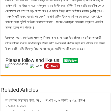
কোটিপতি, সে এলাকায় ত্রাসের রাজত্ব কায়েম করেছে। বর্তমানে দুটি ট্রাকসহ অনেক সম্পত্তির
মালিক রবি। এ বিষয়ে জানতে অভিযুক্ত আওয়ামী লীগ নেতা রবিউল ইসলাম রবির মোবাইল ফোনে
যোগাযোগ করা হলে তা বন্ধ পাওয়া যায়। এ বিষয়ে সিংড়া থানার অফিসার ইনচার্জ (ওসি) নুর-এ-
আলম সিদ্দিকী বলেন, হত্যার পর থেকেই আসামি রবিউল ইসলাম রবি পলাতক রয়েছে, তবে তাকে
আটকের জন্য পুলিশী অভিযান অব্যাহত রয়েছে। সাবেক চেয়ারম্যান আজাহার হত্যাসহ একাধিক
মামলা রয়েছে তার বিরুদ্ধে।
উল্লেখ্য, গত ৬ সেপ্টেম্বর প্রকাশ্য দিবালোকে ধারালো অস্ত্র দিয়ে চৌগ্রাম ইউনিয়ন আওয়ামী
লীগের সাবেক সাধারণ সম্পাদক মৃত ইদ্রিস আলী ম-লের স্ত্রী শিল্পীকে হত্যা করে পালিয়ে যান রবিউল
ইসলাম রবি। রবির বিরুদ্ধে সিংড়া থানায় হত্যা, মারপিটসহ ৪টি মামলা রয়েছে।
Please follow and like us:
Related Articles
সাপ্তাহিক চলনবিল বার্তা, বর্ষ ১০, সংখ্যা ৩, ৬ আগস্ট ২০২৬,পাতা-৪
August 6, 2026