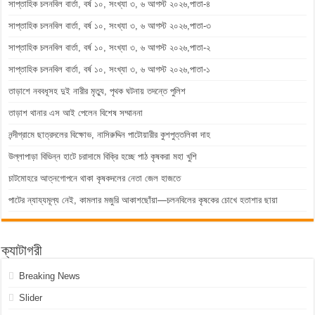
সাপ্তাহিক চলনবিল বার্তা, বর্ষ ১০, সংখ্যা ৩, ৬ আগস্ট ২০২৬,পাতা-৪
সাপ্তাহিক চলনবিল বার্তা, বর্ষ ১০, সংখ্যা ৩, ৬ আগস্ট ২০২৬,পাতা-৩
সাপ্তাহিক চলনবিল বার্তা, বর্ষ ১০, সংখ্যা ৩, ৬ আগস্ট ২০২৬,পাতা-২
সাপ্তাহিক চলনবিল বার্তা, বর্ষ ১০, সংখ্যা ৩, ৬ আগস্ট ২০২৬,পাতা-১
তাড়াশে নববধূসহ দুই নারীর মৃত্যু, পৃথক ঘটনায় তদন্তে পুলিশ
তাড়াশ থানার এস আই পেলেন বিশেষ সম্মাননা
নন্দীগ্রামে ছাত্রদলের বিক্ষোভ, নাসিরুদ্দিন পাটোয়ারীর কুশপুত্তলিকা দাহ
উল্লাপাড়া বিভিন্ন হাটে চরাদামে বিক্রি হচ্ছে পাঠ কৃষকরা মহা খুশি
চাটমোহরে আত্নগোপনে থাকা কৃষকদলের নেতা জেল হাজতে
পাটের ন্যায্যমূল্য নেই, কামলার মজুরি আকাশছোঁয়া—চলনবিলের কৃষকের চোখে হতাশার ছায়া
ক্যাটাগরী
Breaking News
Slider