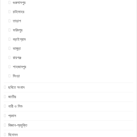
গুরুদাসপুর
চাটমোহর
তাড়াশ
ফরিদপুর
বড়াইগ্রাম
ভাঙ্গুড়া
রায়গঞ্জ
শাহজাদপুর
সিংড়া
ছবিতে সংবাদ
জাতীয়
নারী ও শিশু
প্রবাস
বিজ্ঞান-প্রযুক্তি
বিনোদন