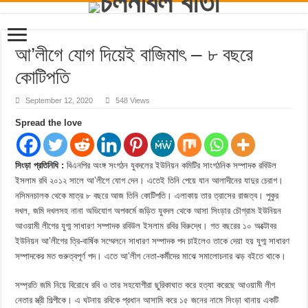
আ’লীগে যোগ দিয়েই বাজিমাৎ – ৮ বছরে
কোটিপতি
September 12, 2020
548 Views
Spread the love
সিংড়া প্রতিনিধি :
বিএনপির অংঙ্গ সংগঠন যুবদলের ইউনিয়ন কমিটির সাংগঠনিক সম্পাদক রবিউল
ইসলাম রবি ২০১২ সালে আ’লীগে যোগ দেন। এতেই তিনি পেয়ে যান আলাদীনের যাদুর চেরাগ।
নসিমনচালক থেকে মাত্র ৮ বছরে আজ তিনি কোটিপতি। এলাকায় তার ত্রাসের রাজত্ব। পুকুর
দখল, জমি দখলসহ নানা অভিযোগ অপকর্মে জড়িত যুবদল থেকে আসা সিংড়ার চৌগ্রাম ইউনিয়ন
আওয়ামী লীগের যুগ্ম সাধারণ সম্পাদক রবিউল ইসলাম রবির বিরুদ্ধে। গত বছরের ১০ অক্টোবর
ইউনিয়ন আ’লীগের ত্রি-বার্ষিক সম্মেলনে সাধারণ সম্পাদক পদ চাইলেও তাকে দেয়া হয় যুগ্ম সাধারণ
সম্পাদকের মত গুরুত্বপূর্ণ পদ। এতে আ’লীগ নেতা-কর্মীদের মাঝে সমালোচনার ঝড় বইতে থাকে।
সম্প্রতি জমি নিয়ে বিরোধে রবি ও তার সহযোগীরা ছুরিকাঘাত করে হত্যা করেছে আওয়ামী লীগ
নেতার স্ত্রী শিল্পীকে। এ ঘটনায় রবিকে প্রধান আসামি করে ১৫ জনের নামে সিংড়া থানায় একটি