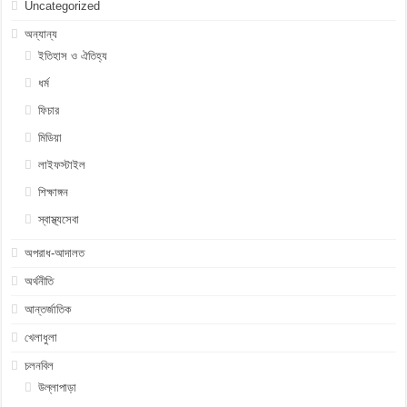
Uncategorized
অন্যান্য
ইতিহাস ও ঐতিহ্য
ধর্ম
ফিচার
মিডিয়া
লাইফস্টাইল
শিক্ষাঙ্গন
স্বাস্থ্যসেবা
অপরাধ-আদালত
অর্থনীতি
আন্তর্জাতিক
খেলাধুলা
চলনবিল
উল্লাপাড়া