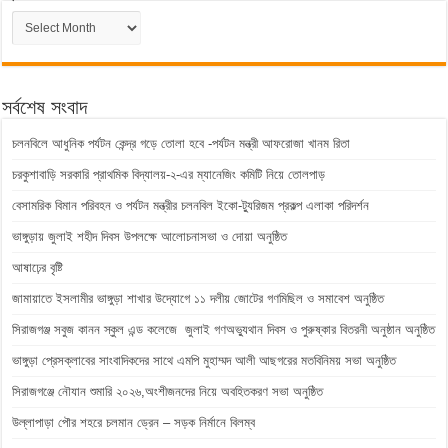
পুরাতন
সংবাদ
সর্বশেষ সংবাদ
চলনবিলে আধুনিক পর্যটন কেন্দ্র গড়ে তোলা হবে -পর্যটন মন্ত্রী আফরোজা খানম রিতা
চরকুশাবাড়ি সরকারি প্রাথমিক বিদ্যালয়-২-এর ম্যানেজিং কমিটি নিয়ে তোলপাড়
বেসামরিক বিমান পরিবহন ও পর্যটন মন্ত্রীর চলনবিল ইকো-ট্যুরিজম প্রকল্প এলাকা পরিদর্শন
ভাঙ্গুড়ায় জুলাই শহীদ দিবস উপলক্ষে আলোচনাসভা ও দোয়া অনুষ্ঠিত
আষাঢ়ের বৃষ্টি
জামায়াতে ইসলামীর ভাঙ্গুড়া শাখার উদ্যোগে ১১ দলীয় জোটের গণমিছিল ও সমাবেশ অনুষ্ঠিত
সিরাজগঞ্জ সবুজ কানন স্কুল এন্ড কলেজে জুলাই গণঅভ্যুথান দিবস ও পুরুষ্কার বিতরনী অনুষ্ঠান অনুষ্ঠিত
ভাঙ্গুড়া প্রেসক্লাবের সাংবাদিকদের সাথে এমপি মুহাম্মদ আলী আছগরের মতবিনিময় সভা অনুষ্ঠিত
সিরাজগঞ্জে নৌযান শুমারি ২০২৬,অংশীজনদের নিয়ে অবহিতকরণ সভা অনুষ্ঠিত
উল্লাপাড়া পৌর শহরে চলমান ড্রেন – সড়ক নির্মানে বিলম্ব