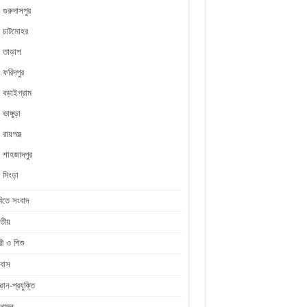
গুরুদাসপুর
চাটমোহর
তাড়াশ
ফরিদপুর
বড়াইগ্রাম
ভাঙ্গুড়া
রায়গঞ্জ
শাহজাদপুর
সিংড়া
িতে সংবাদ
তীয়
রী ও শিশু
রবাস
জ্ঞান-প্রযুক্তি
নোদন