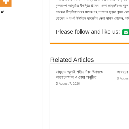
বৃক্ষরোপণ কর্মসূচিতে উপস্থিত ছিলেন, জেলা ছাত্রলীগের স
রোকেয়া বিশ্ববিদ্যালয়ের সাবেক সহ সম্পাদক সুব্রত কুমার
হোসেন ও নওগাঁ ইউনিয়ন ছাত্রলীগ নেতা সাদ্দাম হোসেন, শফি
Please follow and like us:
Related Articles
ভাঙ্গুড়ায় জুলাই শহীদ দিবস উপলক্ষে
আষাঢ়ের ব
আলোচনাসভা ও দোয়া অনুষ্ঠিত
August
August 7, 2026