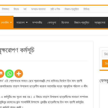
শিক্ষাঙ্গন
ফিচার
ধর্ম
অপরাধ-আদালত
নারী ও শিশু
বিজ্ঞান-প্রযুক্তি
মিডিয়া
চলনবিল
সারাদেশ
সম্পাদকীয়
খেলাধুলা
বিনোদন
বিজ্ঞান-প্রযুক্তি
স্বাস্থ্যসেবা
ক্ষরোপণ কর্মসূচি
ফেসব
ন’ এই শ্লোগানকে সামনে রেখে প্রধানমন্ত্রী শেখ হাসিনার নির্দেশে তিন মাস ব্যাপী
ধারাবাহিকতায় তাড়াশ উপজেলা ছাত্রলীগ করোনা মহামারির মধ্যে প্রাকৃতিক পরিবেশ ও জীব
ে এ কর্মসুচীর শুভ সূচনা করা হয়। এ বিষয়ে তাড়াশ উপজেলা ছাত্রলীগের সাধারণ সম্পাদক
বুর রহমানের জন্ম শতবার্ষিকী উপলক্ষে কেন্দ্রীয় ছাত্রলীগের তিন মাস ব্যাপী কর্মসূচির
ণ কর্মসূচি পালন করছি।