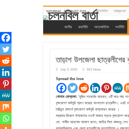
লাইফস্টাইল
স্বাস্থ্যসেবা
SATURDAY , 8 AUGUST 2026
জাতীয়
রাজনীতি
আন্তর্জাতিক
অর্থনীতি
তাড়াশ উপজেলা ছাত্রলীগের বৃ
July 3, 2020
553 Views
Spread the love
গোলাম মোস্তফা:
‘মুজিব শতবর্ষের আহবান, ৩টি করে গাছ লাগা
বৃক্ষরোপণ কর্মসূচি গ্রহণ করেছে বাংলাদেশ ছাত্রলীগ। এরই 
বৈচিত্র্য রক্ষার্থে বৃক্ষরোপণ কর্মসূচি বাস্তবায়ন করেছে ।
শুক্রবার বিকেলে উপজেলার নওগাঁ মাজার সড়কে বৃক্ষরোপণ কর
মো. শামীম আহম্মেদ আকাশ বলেন, জাতির পিতা বঙ্গবন্ধু শেখ মুজি
ধারাবাহিকতায় এবং জেলা ছাত্রলীগের সহযোগিতায় এ বৃক্ষরোপ