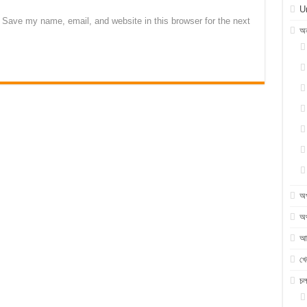
U
Save my name, email, and website in this browser for the next
অন
অ
অর
আন
খে
চ