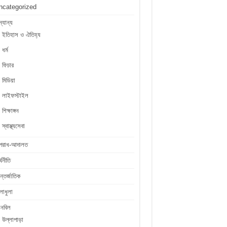
ncategorized
্যান্য
ইতিহাস ও ঐতিহ্য
ধর্ম
ফিচার
মিডিয়া
লাইফস্টাইল
শিক্ষাঙ্গন
স্বাস্থ্যসেবা
পরাধ-আদালত
্থনীতি
্তর্জাতিক
লাধুলা
লনবিল
উল্লাপাড়া