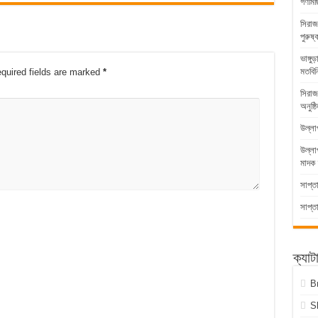
গণমিছ
সিরাজ
পুরুষ্
ভাঙ্গ
মতবিন
quired fields are marked
*
সিরাজ
অনুষ্ঠ
উল্লা
উল্ল
মাদক 
সাপ্ত
সাপ্ত
ক্যাট
B
S