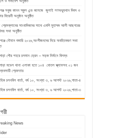
িল ও সমাবেশ অনুষ্ঠিত
গঞ্জ সবুজ কানন স্কুল এন্ড কলেজে জুলাই গণঅভ্যুথান দিবস ও
কার বিতরনী অনুষ্ঠান অনুষ্ঠিত
ুড়া প্রেসক্লাবের সাংবাদিকদের সাথে এমপি মুহাম্মদ আলী আছগরের
িময় সভা অনুষ্ঠিত
গঞ্জে নৌযান শুমারি ২০২৬,অংশীজনদের নিয়ে অবহিতকরণ সভা
িত
পাড়া পৌর শহরে চলমান ড্রেন – সড়ক নির্মানে বিলম্ব
াপাড়া মডেল থানা এলাকা হতে ১০৪ বোতল স্ক্যাফসহ ০১ জন
ব্যবসায়ী গ্রেফতার
াহিক চলনবিল বার্তা, বর্ষ ১০, সংখ্যা ৩, ৬ আগস্ট ২০২৬,পাতা-৪
াহিক চলনবিল বার্তা, বর্ষ ১০, সংখ্যা ৩, ৬ আগস্ট ২০২৬,পাতা-৩
াগরী
reaking News
lider