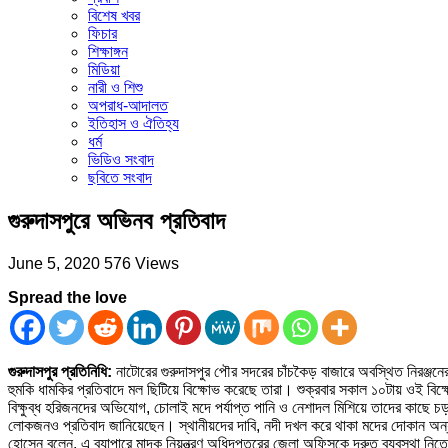
বিশেষ খবর
ফিচার
শিক্ষাঙ্গন
মিডিয়া
নারী ও শিশু
অপরাধ-আদালত
ইতিহাস ও ঐতিহ্য
ধর্ম
ভিডিও সংবাদ
ছবিতে সংবাদ
গুরুদাসপুরে অভিনব প্রতিবাদ
June 5, 2020
576 Views
Spread the love
গুরুদাসপুর প্রতিনিধি:
নাটোরের গুরুদাসপুর পৌর সদরের চাঁচকৈড় বাজারে অবস্থিত নিরঞ্জন
হুমকি ধামকির প্রতিবাদে মল ছিটিয়ে বিক্ষোভ করেছে তারা। শুক্রবার সকাল ১০টায় ওই বি
বিক্ষুব্ধ হরিজনদের অভিযোগ, চোলাই মদে পর্যাপ্ত পানি ও নেশাদল মিশিয়ে তাদের কাছে চ
লোকজনও প্রতিবাদ জানিয়েছেন। স্থানীয়দের দাবি, নদী দখল করে থাকা মদের দোকান অন্য
হোসেন বলেন, এ ব্যাপারে মাদক নিয়ন্ত্রণ অধিদপ্তরের জেলা অফিসকে দ্রুত ব্যবস্থা নি