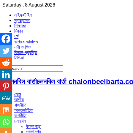
Saturday , 8 August 2026
লাইফস্টাইল
স্বাস্থ্যসেবা
শিক্ষাঙ্গন
ফিচার
ধর্ম
অপরাধ-আদালত
নারী ও শিশু
বিজ্ঞান-প্রযুক্তি
মিডিয়া
চলনবিল বার্তা chalonbeelbarta.
হোম
জাতীয়
রাজনীতি
আন্তর্জাতিক
অর্থনীতি
চলনবিল
উল্লাপাড়া
গুরুদাসপুর