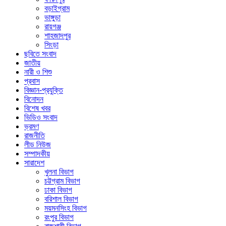
বড়াইগ্রাম
ভাঙ্গুড়া
রায়গঞ্জ
শাহজাদপুর
সিংড়া
ছবিতে সংবাদ
জাতীয়
নারী ও শিশু
প্রবাস
বিজ্ঞান-প্রযুক্তি
বিনোদন
বিশেষ খবর
ভিডিও সংবাদ
ভ্রমণ
রাজনীতি
লীড নিউজ
সম্পাদকীয়
সারাদেশ
খুলনা বিভাগ
চট্টগ্রাম বিভাগ
ঢাকা বিভাগ
বরিশাল বিভাগ
ময়মনসিংহ বিভাগ
রংপুর বিভাগ