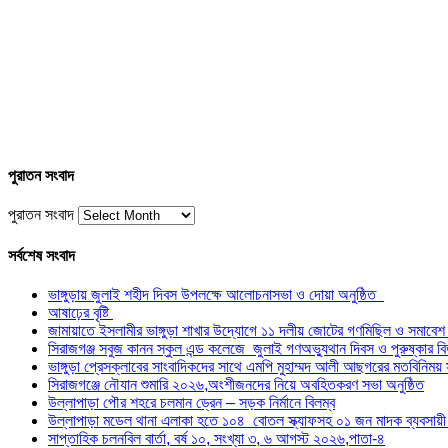
পুরাতন সংবাদ
পুরাতন সংবাদ
সর্বশেষ সংবাদ
ভাঙ্গুড়ায় জুলাই শহীদ দিবস উপলক্ষে আলোচনাসভা ও দোয়া অনুষ্ঠিত
আষাঢ়ের বৃষ্টি
জামায়াতে ইসলামীর ভাঙ্গুড়া শাখার উদ্যোগে ১১ দলীয় জোটের গণমিছিল ও সমাবেশ 
সিরাজগঞ্জ সবুজ কানন স্কুল এন্ড কলেজে জুলাই গণঅভ্যুথান দিবস ও পুরুষ্কার বিতর
ভাঙ্গুড়া প্রেসক্লাবের সাংবাদিকদের সাথে এমপি মুহাম্মদ আলী আছগরের মতবিনিময় 
সিরাজগঞ্জে নৌযান শুমারি ২০২৬,অংশীজনদের নিয়ে অবহিতকরণ সভা অনুষ্ঠিত
উল্লাপাড়া পৌর শহরে চলমান ড্রেন – সড়ক নির্মানে বিলম্ব
উল্লাপাড়া মডেল থানা এলাকা হতে ১০৪ বোতল স্ক্যাফসহ ০১ জন মাদক ব্যবসায়
সাপ্তাহিক চলনবিল বার্তা, বর্ষ ১০, সংখ্যা ৩, ৬ আগস্ট ২০২৬,পাতা-৪