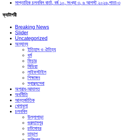
সাপ্তাহিক চলনবিল বার্তা, বর্ষ ১০, সংখ্যা ৩, ৬ আগস্ট ২০২৬,পাতা-৩
ক্যাটাগরী
Breaking News
Slider
Uncategorized
অন্যান্য
ইতিহাস ও ঐতিহ্য
ধর্ম
ফিচার
মিডিয়া
লাইফস্টাইল
শিক্ষাঙ্গন
স্বাস্থ্যসেবা
অপরাধ-আদালত
অর্থনীতি
আন্তর্জাতিক
খেলাধুলা
চলনবিল
উল্লাপাড়া
গুরুদাসপুর
চাটমোহর
তাড়াশ
ফরিদপুর