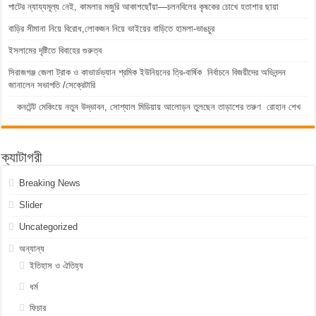
পাটের ন্যায্যমূল্য নেই, কামলার মজুরি আকাশছোঁয়া—চলনবিলের কৃষকের চোখে হতাশার ছায়া
বাড়ির সীমানা নিয়ে বিরোধ,লোকজন নিয়ে ভাইয়ের বাড়িতে হামলা-ভাঙচুর
ইসলামের দৃষ্টিতে বিবাহের গুরুত্ব
সিরাজগঞ্জ জেলা ট্রাক ও কাভার্ডভ্যান শ্রমিক ইউনিয়নের ত্রি-বার্ষিক নির্বাচনে বিজয়ীদের অভিনন্দন
জানালেন সভাপতি /সেক্রেটারি
কনটেন্ট মেকিংয়ে নতুন উদ্ভাবন, সোশ্যাল মিডিয়ায় আলোড়ন তুলছেন তাড়াশের তরুণ রোহান শেখ
ক্যাটাগরী
Breaking News
Slider
Uncategorized
অন্যান্য
ইতিহাস ও ঐতিহ্য
ধর্ম
ফিচার