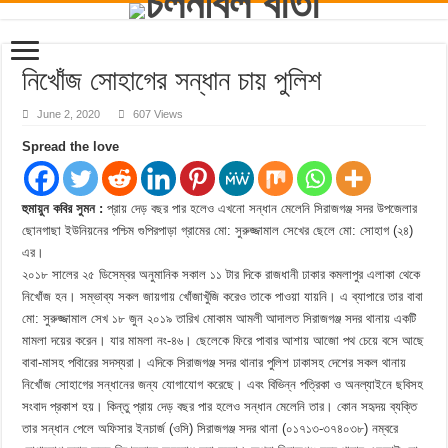
নিখোঁজ সোহাগের সন্ধান চায় পুলিশ
June 2, 2020
607 Views
Spread the love
হুমায়ুন কবির সুমন :
প্রায় দেড় বছর পার হলেও এখনো সন্ধান মেলেনি সিরাজগঞ্জ সদর উপজেলার
ছোনগাছা ইউনিয়নের পশ্চিম গুপিরপাড়া গ্রামের মো: সুরুজ্জামাল সেখের ছেলে মো: সোহাগ (২৪)
এর।
২০১৮ সালের ২৫ ডিসেম্বর অনুমানিক সকাল ১১ টার দিকে রাজধানী ঢাকার কমলাপুর এলাকা থেকে
নিখোঁজ হন। সম্ভাব্য সকল জায়গায় খোঁজাখুঁজি করেও তাকে পাওয়া যায়নি। এ ব্যাপারে তার বাবা
মো: সুরুজ্জামাল সেখ ১৮ জুন ২০১৯ তারিখ মোকাম আমলী আদালত সিরাজগঞ্জ সদর থানায় একটি
মামলা দয়ের করেন। যার মামলা নং-৪৬। ছেলেকে ফিরে পাবার আশায় আজো পথ চেয়ে বসে আছে
বাবা-মাসহ পবিারের সদস্যরা। এদিকে সিরাজগঞ্জ সদর থানার পুলিশ ঢাকাসহ দেশের সকল থানায়
নিখোঁজ সোহাগের সন্ধানের জন্য যোগাযোগ করেছে। এবং বিভিন্ন পত্রিকা ও অনল্যাইনে ছবিসহ
সংবাদ প্রকাশ হয়। কিন্তু প্রায় দেড় বছর পার হলেও সন্ধান মেলেনি তার। কোন সহৃদয় ব্যক্তি
তার সন্ধান পেলে অফিসার ইনচার্জ (ওসি) সিরাজগঞ্জ সদর থানা (০১৭১৩-৩৭৪০৩৮) নম্বরে