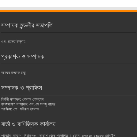
সম্পাদক মন্ডলীর সভাপতি
এম. রহমত উল্লাহ
প্রকাশক ও সম্পাদক
আবদুর রাজ্জাক রাজু
সম্পাদক ও গ্রাফিক্স
নির্বাহী সম্পাদক: গোলাম মোস্তফা
ব্যবস্থাপনা সম্পাদক: এস.এম সনজু কাদের
গ্রাফিক্স: মো: মনিরুল ইসলাম
বার্তা ও বাণিজ্যিক কার্যালয়
পরিবর্তন, তাড়াশ, সিরাজগঞ্জ। তাড়াশ থেকে প্রকাশিত । ফোন: ০৭৫২৮-৫৬২৮৩ মোবাইল: