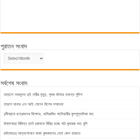
পুরাতন সংবাদ
পুরাতন
সংবাদ
সর্বশেষ সংবাদ
তাড়াশে নববধূসহ দুই নারীর মৃত্যু, পৃথক ঘটনায় তদন্তে পুলিশ
তাড়াশ থানার এস আই পেলেন বিশেষ সম্মাননা
নন্দীগ্রামে ছাত্রদলের বিক্ষোভ, নাসিরুদ্দিন পাটোয়ারীর কুশপুত্তলিকা দাহ
উল্লাপাড়া বিভিন্ন হাটে চরাদামে বিক্রি হচ্ছে পাঠ কৃষকরা মহা খুশি
চাটমোহরে আত্নগোপনে থাকা কৃষকদলের নেতা জেল হাজতে