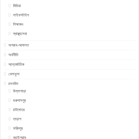
মিডিয়া
লাইফস্টাইল
শিক্ষাঙ্গন
স্বাস্থ্যসেবা
অপরাধ-আদালত
অর্থনীতি
আন্তর্জাতিক
খেলাধুলা
চলনবিল
উল্লাপাড়া
গুরুদাসপুর
চাটমোহর
তাড়াশ
ফরিদপুর
বড়াইগ্রাম