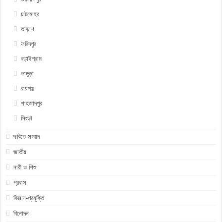
চাটমোহর
তাড়াশ
ফরিদপুর
বড়াইগ্রাম
ভাঙ্গুড়া
রায়গঞ্জ
শাহজাদপুর
সিংড়া
ছবিতে সংবাদ
জাতীয়
নারী ও শিশু
প্রবাস
বিজ্ঞান-প্রযুক্তি
বিনোদন