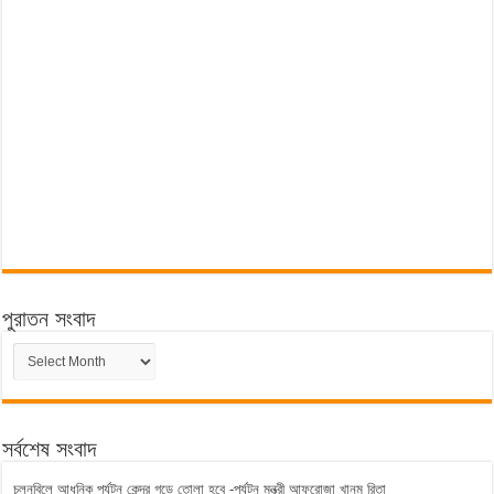
পুরাতন সংবাদ
পুরাতন
সংবাদ
সর্বশেষ সংবাদ
চলনবিলে আধুনিক পর্যটন কেন্দ্র গড়ে তোলা হবে -পর্যটন মন্ত্রী আফরোজা খানম রিতা