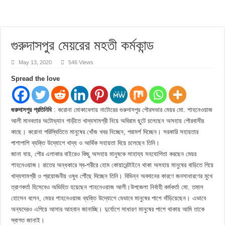
গুরুদাসপুর মেয়রের মহতী কর্মকান্ড
May 13, 2020
546 Views
Spread the love
গুরুদাসপুর প্রতিনিধি
: করোনা মোকাবেলায় নাটোরের গুরুদাসপুর পৌরসভার মেয়র মো. শাহনেওয়াজ
আলী মানবতার অটোভ্যান গাড়ীতে খাদ্যসামগ্রী নিয়ে অবিরাম ছুটে চলেছেন অসহায় পৌরবাসীর
কাছে। করোনা পরিস্থিতিতে মানুষের খোঁজ খবর নিচ্ছেন, পরামর্শ দিচ্ছেন। সরকারি সহায়তার
পাশাপাশি ব্যক্তি উদ্যোগে খাদ্য ও আর্থিক সহায়তা দিয়ে চলেছেন তিনি।
জানা যায়, পৌর এলাকার বাইরেও কিছু অসহায় মানুষকে সাহায্য সহযোগিতা করছেন মেয়র
শাহনেওয়াজ। রাতের অন্ধকারে স্ব-শরীরে হোম কোয়ারেন্টাইনে থাকা অসহায় মানুষের বাড়িতে গিয়ে
খাদ্যসামগ্রী ও প্রয়োজনীয় ওষুধ পৌঁছে দিচ্ছেন তিনি। বিভিন্ন অবদানের কারণে জনসাধারণের মুখে
ত্রাণকর্তা হিসেবেও অভিহিত হয়েছেন শাহনেওয়াজ আলী।উপজেলা নির্বাহী কর্মকর্তা মো. তমাল
হোসেন বলেন, মেয়র শাহনেওয়াজ ব্যক্তি উদ্যোগে যেভাবে মানুষের পাশে দাঁড়িয়েছেন। এভাবে
অন্যদেরও এগিয়ে আসার আহবান জানাচ্ছি। দুর্যোগে সাধারণ মানুষের পাশে থাকায় আমি তাকে
স্বাগত জানাই।