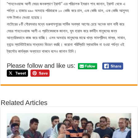
“শাহনেওয়াজ আলী মেয়র জনকল্যাণ ট্রাস্ট” এর পরিচালক ইমরান শাহ জানান, ট্রাস্ট থেকে এ
পর্যন্ত ২ হাজার ৯৯০ অসহায় পরিবারকে ১০ কেজি করে চাল, এক কেজি ডাল, এক কেজি আলুসহ
নগদ টাকাও দেওয়া হয়েছে।
নাটোরের ৮টি পৌরসভার মধ্যে গুরুদাসপুরের সার্বিক অবস্থা আগের চেয়ে অনেক ভাল দাবী করে
মেয়র শাহনেওয়াজ আলী এ প্রতিবেদককে জানান, ঘুম হারাম করে কর্মহীন মানুষদের জন্য
আন্তরিকভাবে কাজ করে যাচ্ছি। এসব অসহায় মানুষদের মাঝে খাদ্য সামগ্রীসহ মাস্ক, সাবান,
হ্যান্ড স্যানিটাইজার সাধ্যমত বিতরণ করছি। করোনা পরিস্থিতি স্বাভাবিক না হওয়া পর্যন্ত ওই
ট্রাস্টের কার্যক্রম অব্যাহত থাকবে বলেও জানান তিনি।
Please follow and like us:
Related Articles