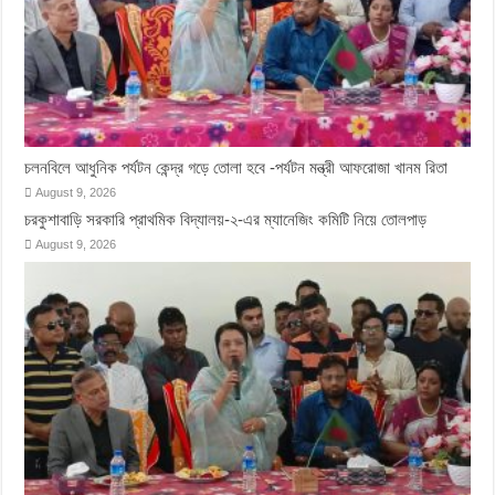
চলনবিলে আধুনিক পর্যটন কেন্দ্র গড়ে তোলা হবে -পর্যটন মন্ত্রী আফরোজা খানম রিতা
August 9, 2026
চরকুশাবাড়ি সরকারি প্রাথমিক বিদ্যালয়-২-এর ম্যানেজিং কমিটি নিয়ে তোলপাড়
August 9, 2026