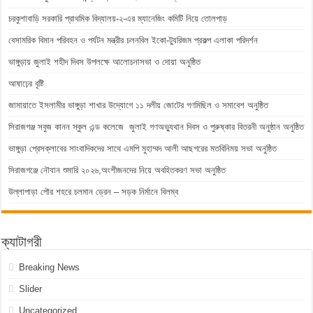
চরকুশাবাড়ি সরকারি প্রাথমিক বিদ্যালয়-২-এর ম্যানেজিং কমিটি নিয়ে তোলপাড়
বেসামরিক বিমান পরিবহন ও পর্যটন মন্ত্রীর চলনবিল ইকো-ট্যুরিজম প্রকল্প এলাকা পরিদর্শন
ভাঙ্গুড়ায় জুলাই শহীদ দিবস উপলক্ষে আলোচনাসভা ও দোয়া অনুষ্ঠিত
আষাঢ়ের বৃষ্টি
জামায়াতে ইসলামীর ভাঙ্গুড়া শাখার উদ্যোগে ১১ দলীয় জোটের গণমিছিল ও সমাবেশ অনুষ্ঠিত
সিরাজগঞ্জ সবুজ কানন স্কুল এন্ড কলেজে জুলাই গণঅভ্যুথান দিবস ও পুরুষ্কার বিতরনী অনুষ্ঠান অনুষ্ঠিত
ভাঙ্গুড়া প্রেসক্লাবের সাংবাদিকদের সাথে এমপি মুহাম্মদ আলী আছগরের মতবিনিময় সভা অনুষ্ঠিত
সিরাজগঞ্জে নৌযান শুমারি ২০২৬,অংশীজনদের নিয়ে অবহিতকরণ সভা অনুষ্ঠিত
উল্লাপাড়া পৌর শহরে চলমান ড্রেন – সড়ক নির্মানে বিলম্ব
ক্যাটাগরী
Breaking News
Slider
Uncategorized