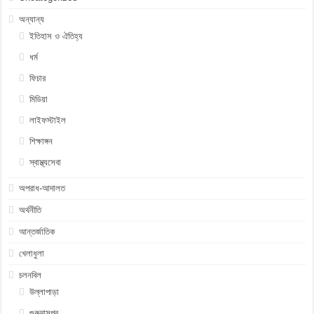
অন্যান্য
ইতিহাস ও ঐতিহ্য
ধর্ম
ফিচার
মিডিয়া
লাইফস্টাইল
শিক্ষাঙ্গন
স্বাস্থ্যসেবা
অপরাধ-আদালত
অর্থনীতি
আন্তর্জাতিক
খেলাধুলা
চলনবিল
উল্লাপাড়া
গুরুদাসপুর