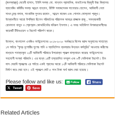
(জনস্বাস্থ্য) মেহেদী হাসান, ইউপি সদস্য মো. মান্নান প্রামানিক, মাধাইনগর দ্বিমুখী উচ্চ বিদ্যালয়
ম্যানেজিং কমিটির সদস্য আব্দুল হান্নান, বিশিষ্ট সমাজসেবক সানোয়ার হোসেন, আদিবাসী নেতা
সাধন চন্দ্র বসাক, সাংবাদিক লুৎফর রহমান , আব্দুল মাজেদ এবং গোলাম মোস্তফা প্রমুখ।
উদ্বোধনীতে আরো উপস্থিত ছিলেন পরিবর্তনের পরিচালক আবদুর রাজ্জাক রাজু , সমন্বয়কারী
রোখসানা খাতুন ও প্রোগ্রাম কোঅর্ডিনেটর মনিরুল ইসলাম। এ সময় অতিথিগণ উপকারভোগীদের
কয়েকটি টিউবওয়েল ও টয়লেট পরিদর্শণ করেন।
উল্লেখ, বাংলাদেশ এনজিও ফাউন্ডেশনের ২০১৯-২০২০ অর্থবছরে বিশেষ বরাদ্দ অনুদানের সাহায্যে
১ম পর্যায়ে “ক্ষুদ্র নৃগোষ্ঠির সুপেয় পানি ও স্যানিটেশন ব্যবস্থার উন্নয়ন কর্মসূচির” আওতায় জরীপের
মাধ্যমে শনাক্তকৃত ২২টি আদিবাসী পরিবারে উপরোক্ত প্রকল্প বাস্তবায়ন করেছে ফাউন্ডেশনের
সহযোগী সংস্থা পরিবর্তন। এর মধ্যে ১৪টি হস্তচালিত নলকুপ এবং ৮টি সেমিপাকা টয়লেট। তিন
মাস মেয়াদি প্রকল্পের ২য় পর্যায়ে একই গ্রামের আরো ১২টি আদিবাসী পরিবারে সেমিপাকা টয়লেট
নির্মাণ করে দেয়া হবে। এই প্রকল্পে মোট ৫ লাখ টাকা অর্থ বরাদ্দ দেয়া হয়েছে।
Please follow and like us:
Related Articles