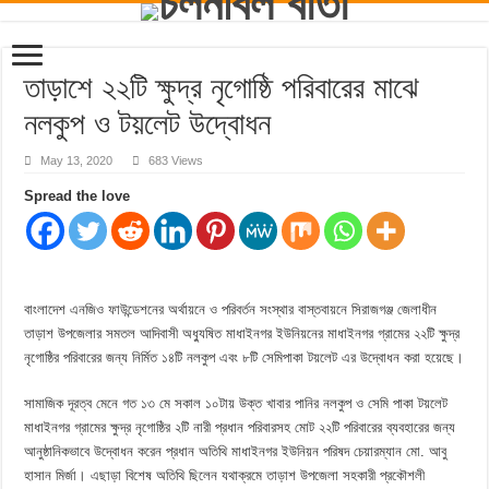
তাড়াশে ২২টি ক্ষুদ্র নৃগোষ্ঠি পরিবারের মাঝে
নলকুপ ও টয়লেট উদ্বোধন
May 13, 2020
683 Views
Spread the love
বাংলাদেশ এনজিও ফাউন্ডেশনের অর্থায়নে ও পরিবর্তন সংস্থার বাস্তবায়নে সিরাজগঞ্জ জেলাধীন
তাড়াশ উপজেলার সমতল আদিবাসী অধ্যুষিত মাধাইনগর ইউনিয়নের মাধাইনগর গ্রামের ২২টি ক্ষুদ্র
নৃগোষ্ঠির পরিবারের জন্য নির্মিত ১৪টি নলকুপ এবং ৮টি সেমিপাকা টয়লেট এর উদ্বোধন করা হয়েছে।
সামাজিক দূরত্ব মেনে গত ১৩ মে সকাল ১০টায় উক্ত খাবার পানির নলকুপ ও সেমি পাকা টয়লেট
মাধাইনগর গ্রামের ক্ষুদ্র নৃগোষ্ঠির ২টি নারী প্রধান পরিবারসহ মোট ২২টি পরিবারের ব্যবহারের জন্য
আনুষ্ঠানিকভাবে উদ্বোধন করেন প্রধান অতিথি মাধাইনগর ইউনিয়ন পরিষদ চেয়ারম্যান মো. আবু
হাসান মির্জা। এছাড়া বিশেষ অতিথি ছিলেন যথাক্রমে তাড়াশ উপজেলা সহকারী প্রকৌশলী