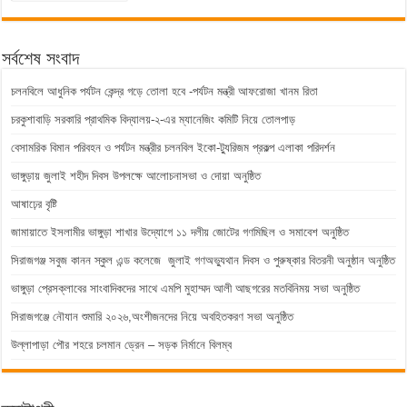
সর্বশেষ সংবাদ
চলনবিলে আধুনিক পর্যটন কেন্দ্র গড়ে তোলা হবে -পর্যটন মন্ত্রী আফরোজা খানম রিতা
চরকুশাবাড়ি সরকারি প্রাথমিক বিদ্যালয়-২-এর ম্যানেজিং কমিটি নিয়ে তোলপাড়
বেসামরিক বিমান পরিবহন ও পর্যটন মন্ত্রীর চলনবিল ইকো-ট্যুরিজম প্রকল্প এলাকা পরিদর্শন
ভাঙ্গুড়ায় জুলাই শহীদ দিবস উপলক্ষে আলোচনাসভা ও দোয়া অনুষ্ঠিত
আষাঢ়ের বৃষ্টি
জামায়াতে ইসলামীর ভাঙ্গুড়া শাখার উদ্যোগে ১১ দলীয় জোটের গণমিছিল ও সমাবেশ অনুষ্ঠিত
সিরাজগঞ্জ সবুজ কানন স্কুল এন্ড কলেজে জুলাই গণঅভ্যুথান দিবস ও পুরুষ্কার বিতরনী অনুষ্ঠান অনুষ্ঠিত
ভাঙ্গুড়া প্রেসক্লাবের সাংবাদিকদের সাথে এমপি মুহাম্মদ আলী আছগরের মতবিনিময় সভা অনুষ্ঠিত
সিরাজগঞ্জে নৌযান শুমারি ২০২৬,অংশীজনদের নিয়ে অবহিতকরণ সভা অনুষ্ঠিত
উল্লাপাড়া পৌর শহরে চলমান ড্রেন – সড়ক নির্মানে বিলম্ব