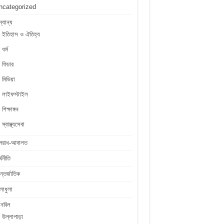
ncategorized
্যান্য
ইতিহাস ও ঐতিহ্য
ধর্ম
ফিচার
মিডিয়া
লাইফস্টাইল
শিক্ষাঙ্গন
স্বাস্থ্যসেবা
পরাধ-আদালত
্থনীতি
্তর্জাতিক
লাধুলা
লনবিল
উল্লাপাড়া