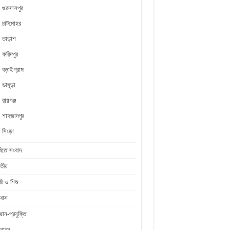
গুরুদাসপুর
চাটমোহর
তাড়াশ
ফরিদপুর
বড়াইগ্রাম
ভাঙ্গুড়া
রায়গঞ্জ
শাহজাদপুর
সিংড়া
িতে সংবাদ
তীয়
রী ও শিশু
রবাস
জ্ঞান-প্রযুক্তি
নোদন