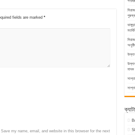
গণমিছ
সিরাজ
পুরুষ্
quired fields are marked
*
ভাঙ্গ
মতবিন
সিরাজ
অনুষ্ঠ
উল্লা
উল্ল
মাদক 
সাপ্ত
সাপ্ত
ক্যাট
B
S
Save my name, email, and website in this browser for the next