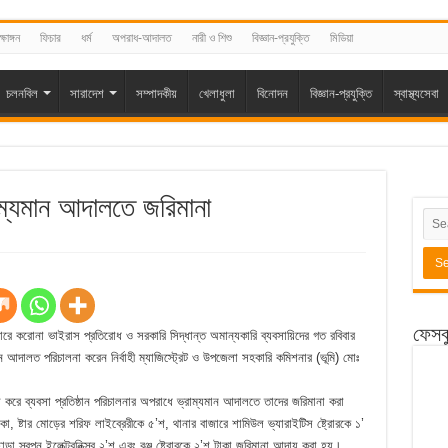
্ষাঙ্গন
ফিচার
ধর্ম
অপরাধ-আদালত
নারী ও শিশু
বিজ্ঞান-প্রযুক্তি
মিডিয়া
চলনবিল
সারাদেশ
সম্পাদকীয়
খেলাধুলা
বিনোদন
বিজ্ঞান-প্রযুক্তি
স্বাস্থ্যসেবা
াম্যমান আদালতে জরিমানা
ফেসব
রে করোনা ভাইরাস প্রতিরোধ ও সরকারি সিদ্ধান্ত অমান্যকারি ব্যবসায়িদের গত রবিবার
আদালত পরিচালনা করেন নির্বাহী ম্যাজিস্ট্রেট ও উপজেলা সহকারি কমিশনার (ভূমি) মোঃ
 করে ব্যবসা প্রতিষ্ঠান পরিচালনার অপরাধে ভ্রাম্যমান আদালতে তাদের জরিমানা করা
া, ষ্টার মোড়ের শরিফ লাইব্রেরীকে ৫’শ, থানার বাজারে শামিউল ভ্যারাইটিস ষ্ট্রোরকে ১’
া স্বপন ইলেক্ট্রনিক্স্র ২’শ এবং রঞ্জু ষ্ট্রোরকে ২’শ টাকা জরিমানা আদায় করা হয়।