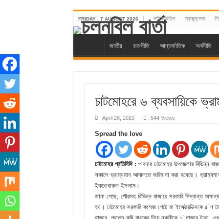
লাইফস্টাইল
স্বাস্থ্যসেবা
শিক
FRIDAY , 7 AUGUST 2026
জাতীয়
রাজনীতি
আন্তর্জাতিক
অর্থনীতি
চাটমোহরে ৬ ব্যবসায়িকে ভ্র
April 26, 2020
544 Views
Spread the love
চাটমোহর প্রতিনিধি :
পাবনার চাটমোহর উপজেলার বিভিন্ন বাজা
সকালে ভ্রাম্যমান আদালতে জরিমানা করা হযেছে। ভ্রাম্যমান 
ইকতেখারুল ইসলাম।
জানা গেছে, পৌরসহ বিভিন্ন বাজারে সরকারি সিদ্ধান্ত অমান্য
হয়। চাটমোহর সরকারি কলেজ গেটে মা ইলেক্ট্রনিক্সকে ৫’শ টাক
হাজার, পুরাতন কৃষি বাংকের নিচে নকসীকে ১’ হাজার টাকা, এছাড়