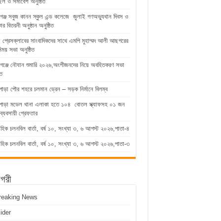
িল ও সমাবেশ অনুষ্ঠিত
গঞ্জ সবুজ কানন স্কুল এন্ড কলেজে জুলাই গণঅভ্যুথান দিবস ও
কার বিতরনী অনুষ্ঠান অনুষ্ঠিত
ুড়া প্রেসক্লাবের সাংবাদিকদের সাথে এমপি মুহাম্মদ আলী আছগরের
িময় সভা অনুষ্ঠিত
গঞ্জে নৌযান শুমারি ২০২৬,অংশীজনদের নিয়ে অবহিতকরণ সভা
িত
পাড়া পৌর শহরে চলমান ড্রেন – সড়ক নির্মানে বিলম্ব
াপাড়া মডেল থানা এলাকা হতে ১০৪ বোতল স্ক্যাফসহ ০১ জন
ব্যবসায়ী গ্রেফতার
াহিক চলনবিল বার্তা, বর্ষ ১০, সংখ্যা ৩, ৬ আগস্ট ২০২৬,পাতা-৪
াহিক চলনবিল বার্তা, বর্ষ ১০, সংখ্যা ৩, ৬ আগস্ট ২০২৬,পাতা-৩
াগরী
reaking News
lider