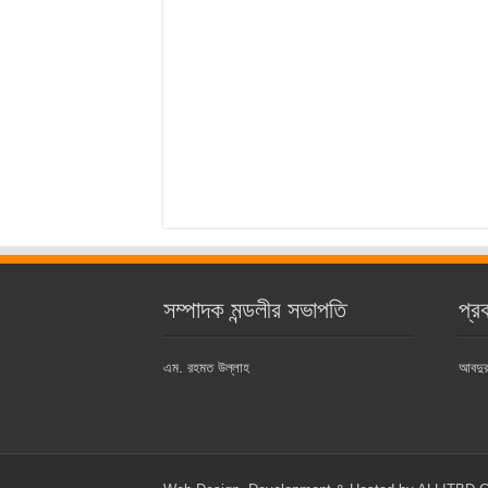
সম্পাদক মন্ডলীর সভাপতি
প্র
এম. রহমত উল্লাহ
আবদুর 