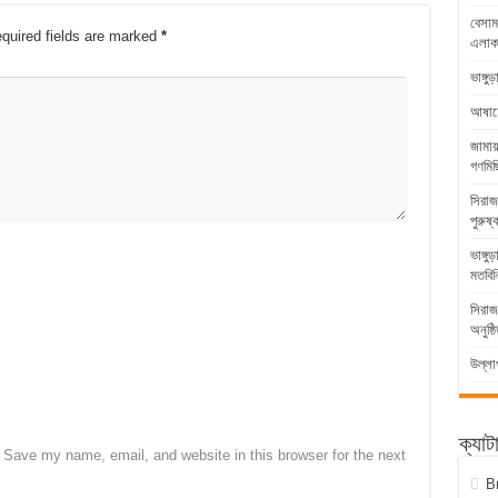
বেসাম
quired fields are marked
*
এলাকা
ভাঙ্গ
আষাঢ়ের
জামায
গণমিছ
সিরাজ
পুরুষ্
ভাঙ্গ
মতবিন
সিরাজ
অনুষ্ঠ
উল্লা
ক্যাট
Save my name, email, and website in this browser for the next
B