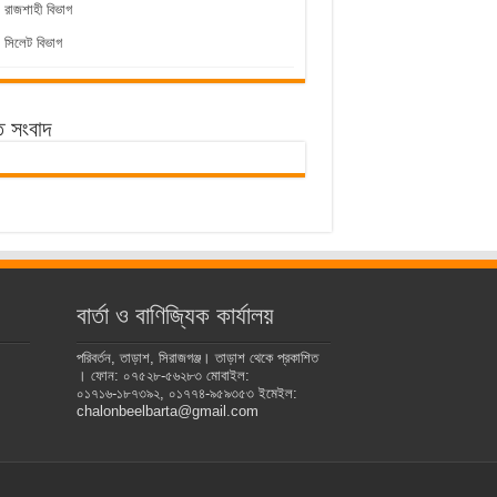
রাজশাহী বিভাগ
সিলেট বিভাগ
ে সংবাদ
বার্তা ও বাণিজ্যিক কার্যালয়
পরিবর্তন, তাড়াশ, সিরাজগঞ্জ। তাড়াশ থেকে প্রকাশিত
। ফোন: ০৭৫২৮-৫৬২৮৩ মোবাইল:
০১৭১৬-১৮৭৩৯২, ০১৭৭৪-৯৫৯৩৫৩ ইমেইল:
chalonbeelbarta@gmail.com