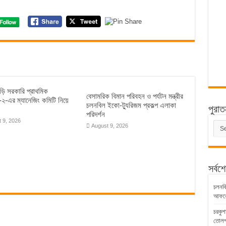
াড়ি সরকারি প্রাথমিক
বেসামরিক বিমান পরিবহন ও পর্যটন মন্ত্রীর
য়-২-এর ম্যানেজিং কমিটি নিয়ে
চলনবিল ইকো-ট্যুরিজম প্রকল্প এলাকা
পুরাত
পরিদর্শন
 9, 2026
পুরাত
August 9, 2026
সংবাদ
সর্বশ
চলনবিল
আফরো
চরকুশ
তোলপ