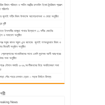
রিক বিমান পরিবহন ও পর্যটন মন্ত্রীর চলনবিল ইকো-ট্যুরিজম প্রকল্প
 পরিদর্শন
ুড়ায় জুলাই শহীদ দিবস উপলক্ষে আলোচনাসভা ও দোয়া অনুষ্ঠিত
 বৃষ্টি
়াতে ইসলামীর ভাঙ্গুড়া শাখার উদ্যোগে ১১ দলীয় জোটের
িল ও সমাবেশ অনুষ্ঠিত
গঞ্জ সবুজ কানন স্কুল এন্ড কলেজে জুলাই গণঅভ্যুথান দিবস ও
কার বিতরনী অনুষ্ঠান অনুষ্ঠিত
ুড়া প্রেসক্লাবের সাংবাদিকদের সাথে এমপি মুহাম্মদ আলী আছগরের
িময় সভা অনুষ্ঠিত
গঞ্জে নৌযান শুমারি ২০২৬,অংশীজনদের নিয়ে অবহিতকরণ সভা
িত
পাড়া পৌর শহরে চলমান ড্রেন – সড়ক নির্মানে বিলম্ব
াগরী
reaking News