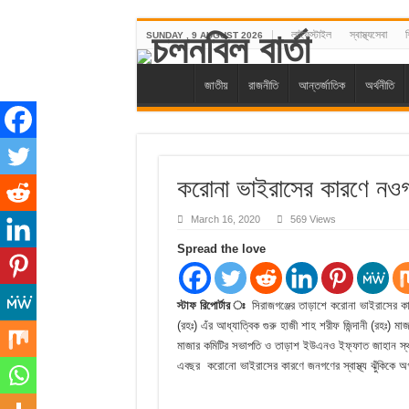
লাইফস্টাইল
স্বাস্থ্যসেবা
শ
SUNDAY , 9 AUGUST 2026
জাতীয়
রাজনীতি
আন্তর্জাতিক
অর্থনীতি
করোনা ভাইরাসের কারণে নওগ
March 16, 2020
569 Views
Spread the love
স্টাফ রিপোর্টার ঃ
সিরাজগঞ্জের তাড়াশে করোনা ভাইরাসের কারণে
(রহঃ) এঁর আধ্যাত্বিক গুরু হাজী শাহ শরীফ জিন্দানী (রহঃ) ম
মাজার কমিটির সভাপতি ও তাড়াশ ইউএনও ইফ্ফাত জাহান স্থ
এবছর করোনো ভাইরাসের কারণে জনগণের স্বাস্থ্য ঝুঁকিকে অগ