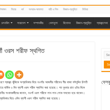
িক্ষাঙ্গন
ফিচার
ধর্ম
অপরাধ-আদালত
নারী ও শিশু
বিজ্ঞান-প্রযুক্তি
মিডিয়া
চলনবিল
সারাদেশ
সম্পাদকীয়
খেলাধুলা
বিনোদন
বিজ্ঞান-প্রযুক্তি
স্বাস্থ্যসেবা
াঁ ওরস শরীফ স্থগিত
ফেসব
 স্বাস্থ্য ঝুঁকিকে অগ্রাধিকার দিয়ে নওগাঁয় আজমীর শরীফের পীর খাজা মঈনুদ্দিন চিশতী
াজারে বার্ষিক ৩ দিন ব্যাপী ওরস শরীফ স্থাগিত করা হয়েছে। গত বুধবার রাত ৯টার দিকে
ানীয় সংবাদকর্মীদের জানান, নওগাঁ ওরশ শরীফে লাখ লাখ লোক সমবেত হয়ে থাকেন।
্রাধিকার দিয়ে ৩দিন ব্যাপী ওরশ শরীফ স্থগিত করা হয়েছে।