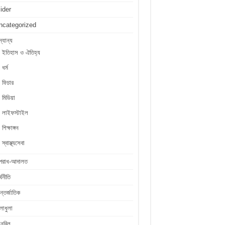
lider
ncategorized
্যান্য
ইতিহাস ও ঐতিহ্য
ধর্ম
ফিচার
মিডিয়া
লাইফস্টাইল
শিক্ষাঙ্গন
স্বাস্থ্যসেবা
পরাধ-আদালত
্থনীতি
্তর্জাতিক
লাধুলা
লনবিল