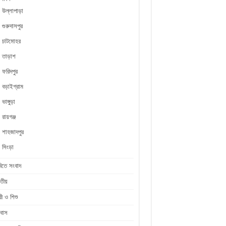
উল্লাপাড়া
গুরুদাসপুর
চাটমোহর
তাড়াশ
ফরিদপুর
বড়াইগ্রাম
ভাঙ্গুড়া
রায়গঞ্জ
শাহজাদপুর
সিংড়া
িতে সংবাদ
তীয়
রী ও শিশু
রবাস