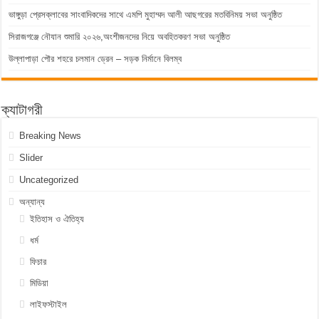
ভাঙ্গুড়া প্রেসক্লাবের সাংবাদিকদের সাথে এমপি মুহাম্মদ আলী আছগরের মতবিনিময় সভা অনুষ্ঠিত
সিরাজগঞ্জে নৌযান শুমারি ২০২৬,অংশীজনদের নিয়ে অবহিতকরণ সভা অনুষ্ঠিত
উল্লাপাড়া পৌর শহরে চলমান ড্রেন – সড়ক নির্মানে বিলম্ব
ক্যাটাগরী
Breaking News
Slider
Uncategorized
অন্যান্য
ইতিহাস ও ঐতিহ্য
ধর্ম
ফিচার
মিডিয়া
লাইফস্টাইল