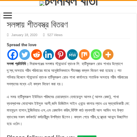
সলঙ্গায় শীতবস্ত্র বিতরণ
January 18, 2020
527 Views
Spread the love
সলঙ্গা প্রতিনিধি :
সিরাজগঞ্জের সলঙ্গায় স্ট্যান্ডার্ড ব্যাংক লি: হাটিকুমরুল রোড শাখার উদ্যোগে
দূ:স্থ,অসহায় গরীব পরিবারের মাঝে আনুষ্ঠানিকভাবে শীতবস্ত্র কম্বল বিতরণ করা হয়েছে। গত
শনিবার বিকেলে স্ট্যান্ডার্ড ব্যাংক হাটিকুমরুল রোড শাখা কার্যালয়ে শতাধিক অসহায় গরীব পরিবারের
সদস্যদের মধ্যে এই কম্বল বিতরণ করা হয়।
এ সময় হাটিকুমরুল ইউনিয়ন পরিষদের চেয়ারম্যান হেদায়েতুল আলম ( আলম রেজা), শাখা
ব্যবস্থাপক মোহাম্মাদ ইউসুফ আলী,জলি ডিজিটাল সাইন এ্যান্ড কালার ল্যাব এর স্বত্বাধিকারী মো:
মাহমুদুল হাসান,ইন্জিনিয়ার এস,এম রেজাউল করিম,বিশিষ্ট কাঠ ব্যবসায়ী আল আমিন সহ উক্ত
ব্যাংকের সকল কর্মকর্তা/ কর্মচারীবৃন্দ উপস্থিত ছিলেন। কম্বল পেয়ে গরীব,দু:স্থ্যরা আনন্দে উচ্ছাশিত
হয়ে ওঠেন।