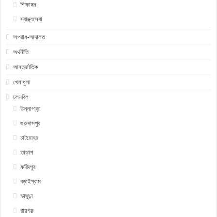
শিক্ষাঙ্গন
স্বাস্থ্যসেবা
অপরাধ-আদালত
অর্থনীতি
আন্তর্জাতিক
খেলাধুলা
চলনবিল
উল্লাপাড়া
গুরুদাসপুর
চাটমোহর
তাড়াশ
ফরিদপুর
বড়াইগ্রাম
ভাঙ্গুড়া
রায়গঞ্জ