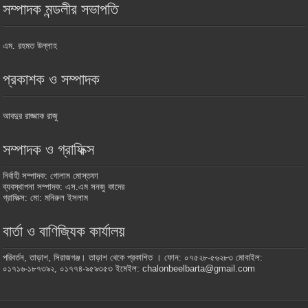
সম্পাদক মন্ডলীর সভাপতি
এম. রহমত উল্লাহ
প্রকাশক ও সম্পাদক
আবদুর রাজ্জাক রাজু
সম্পাদক ও গ্রাফিক্স
নির্বাহী সম্পাদক: গোলাম মোস্তফা
ব্যবস্থাপনা সম্পাদক: এস.এম সনজু কাদের
গ্রাফিক্স: মো: মনিরুল ইসলাম
বার্তা ও বাণিজ্যিক কার্যালয়
পরিবর্তন, তাড়াশ, সিরাজগঞ্জ। তাড়াশ থেকে প্রকাশিত । ফোন: ০৭৫২৮-৫৬২৮৩ মোবাইল:
০১৭১৬-১৮৭৩৯২, ০১৭৭৪-৯৫৯৩৫৩ ইমেইল: chalonbeelbarta@gmail.com