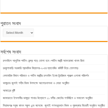
পুরাতন সংবাদ
পুরাতন
সংবাদ
সর্বশেষ সংবাদ
চলনবিলে আধুনিক পর্যটন কেন্দ্র গড়ে তোলা হবে -পর্যটন মন্ত্রী আফরোজা খানম রিতা
চরকুশাবাড়ি সরকারি প্রাথমিক বিদ্যালয়-২-এর ম্যানেজিং কমিটি নিয়ে তোলপাড়
বেসামরিক বিমান পরিবহন ও পর্যটন মন্ত্রীর চলনবিল ইকো-ট্যুরিজম প্রকল্প এলাকা পরিদর্শন
ভাঙ্গুড়ায় জুলাই শহীদ দিবস উপলক্ষে আলোচনাসভা ও দোয়া অনুষ্ঠিত
আষাঢ়ের বৃষ্টি
জামায়াতে ইসলামীর ভাঙ্গুড়া শাখার উদ্যোগে ১১ দলীয় জোটের গণমিছিল ও সমাবেশ অনুষ্ঠিত
সিরাজগঞ্জ সবুজ কানন স্কুল এন্ড কলেজে জুলাই গণঅভ্যুথান দিবস ও পুরুষ্কার বিতরনী অনুষ্ঠান অনুষ্ঠিত