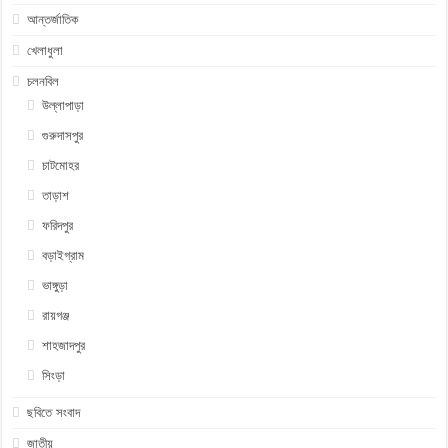
আন্তর্জাতিক
খেলাধুলা
চলনবিল
উল্লাপাড়া
গুরুদাসপুর
চাটমোহর
তাড়াশ
ফরিদপুর
বড়াইগ্রাম
ভাঙ্গুড়া
রায়গঞ্জ
শাহজাদপুর
সিংড়া
ছবিতে সংবাদ
জাতীয়