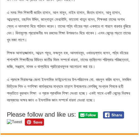
এ সময় শিশু শিক্ষার্থী জাহিদ হাসান, আল মামুন, নাইম হাসান, জিহাদ হাসান, আবু হাসান,
আব্দুল্লাহ, তছলিম উদ্দিন, জান্নাতুল ফেরদৌসি, ফাতেমা খাতুন বলেন, শিক্ষকরা তাদের অগাধ
স্নেহ ও ভালবাসা দিয়ে পাঠদান করেন। তাদের পাঠ্য বইয়ের পড়া একবারে না পারলে বারবার বুঝিয়ে
দেন। বিনামূল্যে প্রয়োজনীয় সব রকমের শিক্ষা উপকরণও দিয়ে থাকেন। এসব কেন্দ্রে পড়তে তাদের
খুব মজা লাগে।
শিক্ষক আসাদুজ্জামান, আব্দুল গফুর, ফজলুল হক, আলমাহমুদ, ওবায়দুল্লাহ বলেন, পাঠ্য বইয়ের
পাশাপাশি শিক্ষার্থীদের বিভিন্ন জাতীয় দিবস সম্পর্কে ধারনা, তাদের ব্যক্তিগত পরিস্কার পরিচ্ছন্নতা,
জজ্ঞি, সন্ত্রাস, মাদক ও বাল্যবিয়ে প্রতিরোধমূলক আলোচনা করা হয়।
এ প্রসঙ্গে সিরাজগঞ্জ জেলা ইসলামিক ফাউন্ডেশনের উপ-পরিচালক মো. বজলুল করিম বলেন, মসজিদ
ভিত্তিক শিশু ও গণশিক্ষা কার্যক্রমের মাধ্যমে তাড়াশ উপজেলার বেশকিছু সংখ্যক শিশুকে ছহী
পদ্ধতিতে কুরআন শিক্ষা ও প্রাক প্রাথমিক শিক্ষা দেওয়া হচ্ছে। একই সাথে একটি কেন্দ্রে নিরক্ষর
বয়স্কদের অক্ষর জ্ঞান ও ইসলামিক জ্ঞান সম্পর্কে ধারনা দেওয়া হচ্ছে।
Please follow and like us: