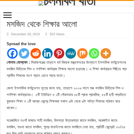
মসজিদ থেকে শিক্ষার আলো
December 28, 2019
553 Views
Spread the love
গোলাম মোস্তফা :
সিরাজগঞ্জের তাড়াশে ধর্ম বিষয়ক মন্ত্রণালয়ের উদ্যোগে ইসলামিক ফাউন্ডেশনের
মসজিদ ভিত্তিক শিশু ও গণশিক্ষা কার্যক্রম শিক্ষার আলো ছড়াচ্ছে। এ শিক্ষা কার্যক্রমে পিছিয়ে পড়া
গ্রামীন শিশুদের অংশ গ্রহন চোখে পড়ার মতো।
জেলা ইসলামিক ফাউন্ডেশন সূত্রে জানা যায়, তাড়াশে ২০০৬ সালে শুরু মসজিদ ভিত্তিক শিশু ও
গণশিক্ষা কার্যক্রমের। ৮টি ইউনিয়ন ও ১টি পৌরসভার ৩৮টি প্রাক প্রাথমিক, ৫৫টি ছহী পদ্ধতিতে
কুরআন শিক্ষা ও ১টি বয়স্ক কেন্দ্রে শিক্ষকরা সকাল ৬টা থেকে ৯টা পর্যন্ত শিশুদের পাঠদান করে
থাকেন।
সরেজমিনে নওগাঁ মাজার শাহী মসজিদ, বিনসাড়া উত্তরপাড়া জামে মসজিদ, আরঙ্গাইল জামে
মসজিদ, সগুনা জামে মসজিদ, ক্ষুদ্র মাধাইনগর জামে মসজিদে দেখা যায়, প্রতিটি কেন্দ্রেই ৩০/৩৫
জন শিশু অতি আগ্রহের সাথে পাঠদান গ্রহন করছেন।