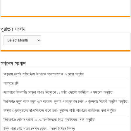
পুরাতন সংবাদ
পুরাতন
সংবাদ
সর্বশেষ সংবাদ
ভাঙ্গুড়ায় জুলাই শহীদ দিবস উপলক্ষে আলোচনাসভা ও দোয়া অনুষ্ঠিত
আষাঢ়ের বৃষ্টি
জামায়াতে ইসলামীর ভাঙ্গুড়া শাখার উদ্যোগে ১১ দলীয় জোটের গণমিছিল ও সমাবেশ অনুষ্ঠিত
সিরাজগঞ্জ সবুজ কানন স্কুল এন্ড কলেজে জুলাই গণঅভ্যুথান দিবস ও পুরুষ্কার বিতরনী অনুষ্ঠান অনুষ্ঠিত
ভাঙ্গুড়া প্রেসক্লাবের সাংবাদিকদের সাথে এমপি মুহাম্মদ আলী আছগরের মতবিনিময় সভা অনুষ্ঠিত
সিরাজগঞ্জে নৌযান শুমারি ২০২৬,অংশীজনদের নিয়ে অবহিতকরণ সভা অনুষ্ঠিত
উল্লাপাড়া পৌর শহরে চলমান ড্রেন – সড়ক নির্মানে বিলম্ব