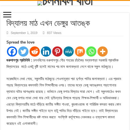
বিদ্যালয় মাঠ এখন ডেঙ্গুর আতঙ্ক
September 1, 2019
837 Views
Spread the love
গুরুদাসপুর প্রতিনিধি :
চলনবিলের গুরুদাসপুর পৌর শহরের চাঁচকৈড় মধ্যমপাড়া সরকারি প্রাথমিক
বিদ্যালয়ের মাঠে একটু বৃষ্টি হলেই মাসের পর মাস জলাবদ্ধতা লেগে থাকে স্কুল মাঠজুড়ে।
সরেজমিনে দেখা গেছে, স্কুলটির মাঠজুড়ে শেওলাযুক্ত পচা দুর্গন্ধ পানির জলাবদ্ধতা। এর প্রভাব
পড়ছে বিদ্যালয়ের কমলমতি শিশু শিক্ষার্থীদের ওপর। তাদের মধ্যে ডেঙ্গু আতঙ্কসহ পড়াশোনায়
ব্যাঘাত ঘটার আশঙ্কায় রয়েছে। বর্তমানে ডেঙ্গু মশার বিস্তার সারা দেশে। ওই স্কুলমাঠেও কখন
যেন ডেঙ্গু মশার লাভা দেখা যায় সেই দুশ্চিন্তায় বিপাকে পড়েছে শিক্ষক-শিক্ষার্থী ও অভিভাবকরা।
এছাড়া বিদ্যালয়টির মাঠে দাঁড়িয়ে জাতীয় সঙ্গীত গাওয়া, কুচকাওয়াজ বা শারিরিক কসরত করার কোন
উপায় নেই। জাতীয় সঙ্গীত গাইতে হলে হাটু পানির নিচে দাঁড়িয়ে গাইতে হবে। তাই বিদ্যালয়ের
কমলমতি শিশু শিক্ষার্থীদের কষ্ট লাঘব করতে সংশ্লিষ্ট কর্তৃপক্ষের নেকনজর ও হস্তক্ষেপ কামনা
করেছেন ওই এলাকাবাসী।