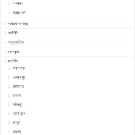
শিক্ষাঙ্গন
স্বাস্থ্যসেবা
অপরাধ-আদালত
অর্থনীতি
আন্তর্জাতিক
খেলাধুলা
চলনবিল
উল্লাপাড়া
গুরুদাসপুর
চাটমোহর
তাড়াশ
ফরিদপুর
বড়াইগ্রাম
ভাঙ্গুড়া
রায়গঞ্জ