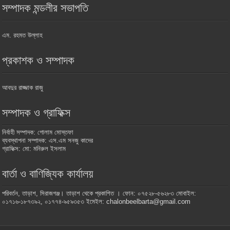
সম্পাদক মন্ডলীর সভাপতি
এম. রহমত উল্লাহ
প্রকাশক ও সম্পাদক
আবদুর রাজ্জাক রাজু
সম্পাদক ও গ্রাফিক্স
নির্বাহী সম্পাদক: গোলাম মোস্তফা
ব্যবস্থাপনা সম্পাদক: এস.এম সনজু কাদের
গ্রাফিক্স: মো: মনিরুল ইসলাম
বার্তা ও বাণিজ্যিক কার্যালয়
পরিবর্তন, তাড়াশ, সিরাজগঞ্জ। তাড়াশ থেকে প্রকাশিত । ফোন: ০৭৫২৮-৫৬২৮৩ মোবাইল:
০১৭১৬-১৮৭৩৯২, ০১৭৭৪-৯৫৯৩৫৩ ইমেইল: chalonbeelbarta@gmail.com