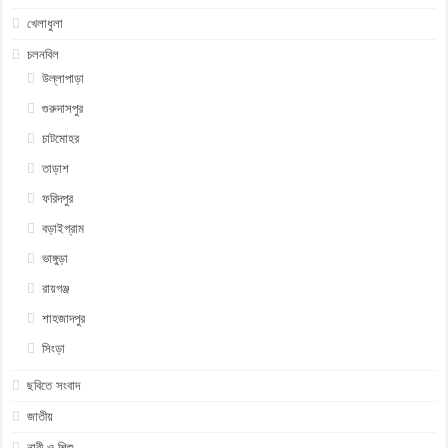
খেলাধুলা
চলনবিল
উল্লাপাড়া
গুরুদাসপুর
চাটমোহর
তাড়াশ
ফরিদপুর
বড়াইগ্রাম
ভাঙ্গুড়া
রায়গঞ্জ
শাহজাদপুর
সিংড়া
ছবিতে সংবাদ
জাতীয়
নারী ও শিশু