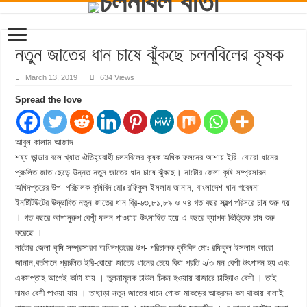
নতুন জাতের ধান চাষে ঝুঁকছে চলনবিলের কৃষক
March 13, 2019
634 Views
Spread the love
আবুল কালাম আজাদ
শষ্য ভান্ডার বলে খ্যাত ঐতিহ্যবাহী চলনবিলের কৃষক অধিক ফলনের আশায় ইরি- বোরো ধানের
প্রচলিত জাত ছেড়ে উন্নত নতুন জাতের ধান চাষে ঝুঁকছে। নাটোর জেলা কৃষি সম্প্রসারন
অধিদপ্তরের উপ- পরিচালক কৃষিবিদ মোঃ রফিকুল ইসলাম জানান, বাংলাদেশ ধান গবেষনা
ইনষ্টিটিউটের উদ্ভাবিত নতুন জাতের ধান ব্রি-৬৩,৮১,৮৯ ও ৭৪ গত বছর স্বল্প পরিসরে চাষ শুরু হয়
। গত বছরে আশানুরুপ বেশূী ফলন পাওয়ায় উৎসাহিত হয়ে এ বছরে ব্যাপক ভিত্তিক চাষ শুরু
করেছে ।
নাটোর জেলা কৃষি সম্প্রসারণ অধিদপ্তরের উপ- পরিচালক কৃষিবিদ মোঃ রফিকুল ইসলাম আরো
জানান,বর্তমানে প্রচলিত ইরি-বোরো জাতের ধানের চেয়ে বিঘা প্রতি ২/৩ মন বেশী উৎপাদন হয় এবং
একসপ্তাহ আগেই কাটা যায় । তুলনামূলক চাউল চিকন হওয়ায় বাজারে চাহিদাও বেশী । তাই
দামও বেশী পাওয়া যায় । তাছাড়া নতুন জাতের ধানে পোকা মাকড়ের আক্রমন কম থাকায় বালাই