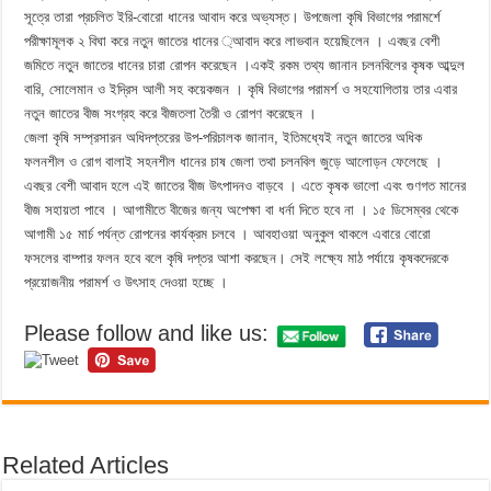
সূত্রে তারা প্রচলিত ইরি-বোরো ধানের আবাদ করে অভ্যস্ত। উপজেলা কৃষি বিভাগের পরামর্শে
পরীক্ষামূলক ২ বিঘা করে নতুন জাতের ধানের ্আবাদ করে লাভবান হয়েছিলেন । এবছর বেশী
জমিতে নতুন জাতের ধানের চারা রোপন করেছেন ।একই রকম তথ্য জানান চলনবিলের কৃষক আব্দুল
বারি, সোলেমান ও ইদ্রিস আলী সহ কয়েকজন । কৃষি বিভাগের পরামর্শ ও সহযোগিতায় তার এবার
নতুন জাতের বীজ সংগ্রহ করে বীজতলা তৈরী ও রোপণ করেছেন ।
জেলা কৃষি সম্প্রসারন অধিদপ্তরের উপ-পরিচালক জানান, ইতিমধ্যেই নতুন জাতের অধিক
ফলনশীল ও রোগ বালাই সহনশীল ধানের চাষ জেলা তথা চলনবিল জুড়ে আলোড়ন ফেলেছে ।
এবছর বেশী আবাদ হলে এই জাতের বীজ উৎপাদনও বাড়বে । এতে কৃষক ভালো এবং গুণগত মানের
বীজ সহায়তা পাবে । আগামীতে বীজের জন্য অপেক্ষা বা ধর্না দিতে হবে না । ১৫ ডিসেম্বর থেকে
আগামী ১৫ মার্চ পর্যন্ত রোপনের কার্যক্রম চলবে । আবহাওয়া অনুকুল থাকলে এবারে বোরো
ফসলের বাম্পার ফলন হবে বলে কৃষি দপ্তর আশা করছেন। সেই লক্ষ্যে মাঠ পর্যায়ে কৃষকদেরকে
প্রয়োজনীয় পরামর্শ ও উৎসাহ দেওয়া হচ্ছে ।
Please follow and like us:
Related Articles