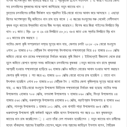
নাশক অপেক্ষাকৃত কম ব্যবহার করতে হয় । প্রাকৃতিক দুর্যোগ সহনশীল । এ কারণে নাটোর জেলা
সহ চলনবিলের কৃষকদের মাঝে আশা জাগিয়েছে নতুন জাতের ধান ।
বৃহত্তর চলনবিলের চাষীরা দীর্ঘকাল ধরে প্রচলিত ইরি-বোরো ধানের আবাদ করে আসছেন । এছাড়া
বিলের অপেক্ষাকৃত উঁচু জমিতেও ধান চাষ হয়ে থাকে । এ বছরের মওসুমের শুরু থেকেই বেশীলভাগ
কৃষক নতুন জাতের উদ্ভাবিত ধানের বীজ সংগ্রহ করেছেন। বিশেষ করে জিরা শাইলের বিপরিতে ব্রি
ধান- ৮১ জাত। ব্রি- ২৮ ও ২৯ এর বিপরিতে ৫৮,৮১ ও৮৪ জাত এবং স্বর্নার বিপরিতে ব্রি ধান
-৮২ জাতের চাষ করছেন ।
নাটোর জেলা কৃষি সম্প্রসারণ দপ্তর সূত্রে জান যায়, জেলায় চলতি ২০১৮ -১৯ বোরো মওসুমে
২লাখ ১৮ হাজার ৫৭০ মেট্রিক টন খাদ্যশস্য উৎপাদনের লক্ষ্যমাত্রা নিয়ে ৫৫ হাজার ৫০০ হেক্টর
জমিতে বোরো ধান চাষের লক্ষ্যমাত্রা নির্ধারন করেছে কৃষি বিভাগ । ইতিমধ্যেই বীজতলা থেকে চারা
তুলে জমিতে রোপনে ব্যস্ত সময় কাটাচ্ছেন চলনবিলের কৃষকরা ।নতুন জাতের ধান চাষে কৃষকরা
আগ্রহী হওয়ায় লক্ষ্যমাত্রা ছাড়িয়ে ৬২ হাজার হেক্টও জমিতে বোরোর আবাদ হওয়ার আশা করছেন
জেলার কৃষি দপ্তর । গত বছর ৬১ হাজার ২০০ হেক্টর বোরো ধানের চাষ হয়েছিল । তাতে ধান
উৎপাদন হয়েছিল ২লাখ ৮৮ হাজার ৮২৩ মেট্রিক টন । নাটোর জেলা কৃষিদপ্তর সূত্রে আরো জানা
যায়, এ বছর ইরি-বোরো মওসুমে উপজেলা ভিত্তিক লক্ষ্যমাত্রা নির্ধারন করা হয়েছে নাটোর সদর
উপজেলায় ২হাজার ৭০৮ হেক্টর, নলডাঙ্গা উপজেলায় ৭ হাজার ৮৬০ হেক্টর, সিংড়া উপজেলায় ৩৪
হাজার ৫৬৩ হেক্টর, গুরুদাসপুর উপজেলায় ৪হাজার ৮২ হেক্টর, বড়াইগ্রাম উপজেলায় ৪ হাজার ৯৯৫
হেক্টর, লালপুর উপজেলায় ১ হাজার ১০১ হেক্টর, এবং বাগাতি পাড়া উপজেলায় ৬৮৪ হেক্টর ।
গুরুদাসপুর উপজেলা কৃষি কর্মকর্তা আব্দুল করিম বলেন উপজেলায় গত বছর ৩০ জন কৃষকনতুন
জাতের ধান চাষ করেছিলেন ্ । এতে তাঁরা বেশ লাভবান হয়েছিলেন । নতুন জাতের ধান চাষীদের
মধ্যে খাঁকড়াদহ গ্রামের ইব্রাহিম হোসেন,আনন্দ নগর গ্রামের জাহিদুল ইসলাম বলেন, পৈত্রিক