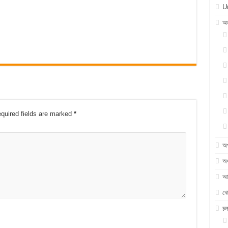
U
অন
quired fields are marked
*
অ
অর
আন
খে
চ