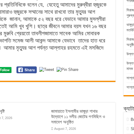
গণমিছ
ার প্রতিনিধিকে বলেন যে, যেহেতু আমাদের মুরুব্বীরা হুজুরকে
সিরাজ
ারাও হুজুরকে সম্মানের সাথে রাখবো তার মৃত্যুর আগ
পুরুষ্
নিধিকে জানান, আমাকে ৫২ বছর ধরে যেভাবে আমার মুসল্লীরা
ভাঙ্গ
াতেই আমি খুব খুশি। ছাত্র জীবনে আমার বয়স যখন ১৬ বছর
মতবিন
 মুরুবি প্রেয়তো তাবলীগজামাতে সাবেক আমির মোবারক
সিরাজ
ভাপতি সমেজ আলী আকন্দ আমাকে যেভাবে তাদের হাত ধরে
অনুষ্ঠ
ি আমার মৃত্যুর আগ পর্যন্ত আল্লাহর রহমতে এই মসজিদে
উল্লা
উল্ল
মাদক 
সাপ্ত
সাপ্ত
ক্যাট
ৃষ্টি
জামায়াতে ইসলামীর ভাঙ্গুড়া শাখার
উদ্যোগে ১১ দলীয় জোটের গণমিছিল ও
 7, 2026
B
সমাবেশ অনুষ্ঠিত
S
August 7, 2026