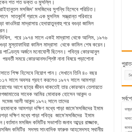
থাকেন শত শত ভক্ত ও মুসল্লি।
 ‘রাইহানুতল মসজিদ’ মসজিদের সুগন্ধি হিসেবে পরিচিত।
ে সাতকুর্শি গ্রামে এক মুসলিম সম্ভ্রান্ত পরিবারে
কাওমিয়া মাদ্রাসায় হেদায়াতুন্নাহু পরে বগুড়া জামিল
করেন।
ে দিখিল, পরে ১৯৭৪ সালে একই মাদ্রাসা থেকে আলিম, ১৯৭৬
া মুস্তাফাবিয়া কামিল মাদ্রাসা থেকে কামিল শেষ করেন।
 পাণ্ডিত্য অর্জনে মনোযোগী ছিলেন। পবিত্র কোরআনুল
পরবর্তী সময়ে কোরআনসংশ্লিষ্ট নানা বিষয়ে পড়াশোনা
পুরাত
সাতে শিক্ষ হিসেবে নিয়োগ পান। সেখানে তিনি ৪০ বছর
পুরাত
সংবাদ
রে ২০১৭ সালে অবসর গ্রহণ করলেও ১৯৭৭ সালে আমশড়া
ে নিয়োগের আগে ছাত্র জীবন থাকতেই তার কোরআন তেলায়তে
বলিগজামাতের সাবেক আমির মোবারক হোসেন আকন্দ ও
সর্বশ
ি সমেজ আলী আকন্দ ১৯৭২ সালে তাদের
র রহমানকে আমশড়া দক্ষিণ মধ্যে পাড়া জামে’মসজিদের ইমাম
ভাঙ্গ
ড়া দক্ষিণ মধ্যে পাড়া পবিত্র জামে’মসজিদের ইমাম
আষাঢ়ের
।বর্তমান মসজিদ কমিটির সভাপতি জনাব আব্দুর রাজ্জাক,
জামায
্র মসজিদ কমিটির সদস্য সাংবাদিক ফারুক আহমেদসহ স্থানীয়