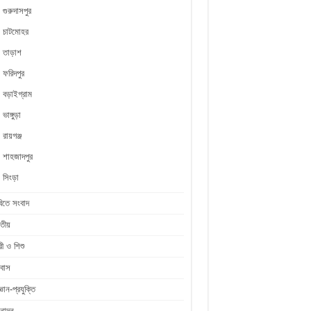
গুরুদাসপুর
চাটমোহর
তাড়াশ
ফরিদপুর
বড়াইগ্রাম
ভাঙ্গুড়া
রায়গঞ্জ
শাহজাদপুর
সিংড়া
িতে সংবাদ
তীয়
রী ও শিশু
রবাস
জ্ঞান-প্রযুক্তি
নোদন