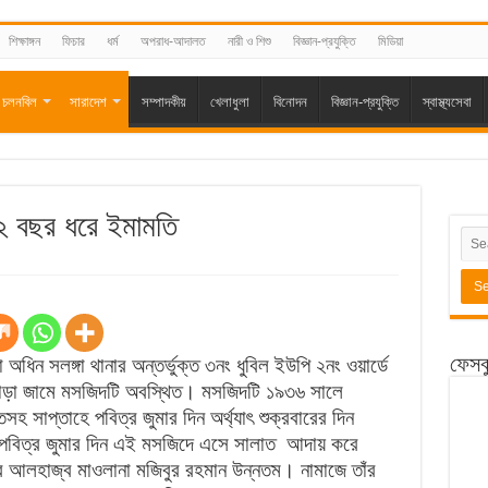
শিক্ষাঙ্গন
ফিচার
ধর্ম
অপরাধ-আদালত
নারী ও শিশু
বিজ্ঞান-প্রযুক্তি
মিডিয়া
চলনবিল
সারাদেশ
সম্পাদকীয়
খেলাধুলা
বিনোদন
বিজ্ঞান-প্রযুক্তি
স্বাস্থ্যসেবা
২ বছর ধরে ইমামতি
ফেসব
 অধিন সলঙ্গা থানার অন্তর্ভুক্ত ৩নং ধুবিল ইউপি ২নং ওয়ার্ডে
পাড়া জামে মসজিদটি অবস্থিত। মসজিদটি ১৯৩৬ সালে
তসহ সাপ্তাহে পবিত্র জুমার দিন অর্থ্যাৎ শুক্রবারের দিন
কে পবিত্র জুমার দিন এই মসজিদে এসে সালাত আদায় করে
 আলহাজ্ব মাওলানা মজিবুর রহমান উন্নতম। নামাজে তাঁর