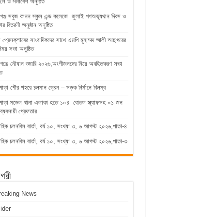
িল ও সমাবেশ অনুষ্ঠিত
গঞ্জ সবুজ কানন স্কুল এন্ড কলেজে জুলাই গণঅভ্যুথান দিবস ও
কার বিতরনী অনুষ্ঠান অনুষ্ঠিত
ুড়া প্রেসক্লাবের সাংবাদিকদের সাথে এমপি মুহাম্মদ আলী আছগরের
িময় সভা অনুষ্ঠিত
গঞ্জে নৌযান শুমারি ২০২৬,অংশীজনদের নিয়ে অবহিতকরণ সভা
িত
পাড়া পৌর শহরে চলমান ড্রেন – সড়ক নির্মানে বিলম্ব
াপাড়া মডেল থানা এলাকা হতে ১০৪ বোতল স্ক্যাফসহ ০১ জন
ব্যবসায়ী গ্রেফতার
াহিক চলনবিল বার্তা, বর্ষ ১০, সংখ্যা ৩, ৬ আগস্ট ২০২৬,পাতা-৪
াহিক চলনবিল বার্তা, বর্ষ ১০, সংখ্যা ৩, ৬ আগস্ট ২০২৬,পাতা-৩
াগরী
reaking News
lider