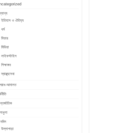
ncategorized
্যান্য
ইতিহাস ও ঐতিহ্য
ধর্ম
ফিচার
মিডিয়া
লাইফস্টাইল
শিক্ষাঙ্গন
স্বাস্থ্যসেবা
পরাধ-আদালত
্থনীতি
্তর্জাতিক
লাধুলা
লনবিল
উল্লাপাড়া