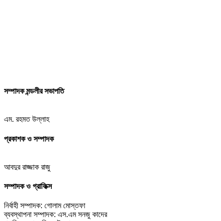
সম্পাদক মন্ডলীর সভাপতি
এম. রহমত উল্লাহ
প্রকাশক ও সম্পাদক
আবদুর রাজ্জাক রাজু
সম্পাদক ও গ্রাফিক্স
নির্বাহী সম্পাদক: গোলাম মোস্তফা
ব্যবস্থাপনা সম্পাদক: এস.এম সনজু কাদের