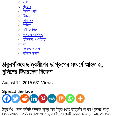
ভ্রমণ
প্রবাস
বিশেষ খবর
ফিচার
শিক্ষাঙ্গন
মিডিয়া
নারী ও শিশু
অপরাধ-আদালত
ইতিহাস ও ঐতিহ্য
ধর্ম
ভিডিও সংবাদ
ছবিতে সংবাদ
ঠাকুরগাঁওয়ে ছাত্রলীগের দু’গ্রুপের সংঘর্ষে আহত ৫,
পুলিশের টিয়ারসেল নিক্ষেপ
August 12, 2015
631 Views
Spread the love
ঠাকুরগাঁও: জেলা কমিটি গঠনকে কেন্দ্র করে ঠাকুরগাঁওয়ে ছাত্রলীগের দুই গ্রুপের মধ্যে
সংঘর্ষ হয়েছে। এঘটনায় কমপক্ষে ৫ ছাত্রলীগ নেতাকর্মী আহত হয়েছে। আহতদেরকে