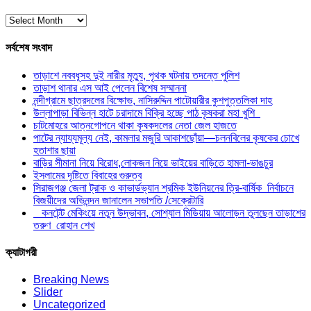
পুরাতন
সংবাদ
সর্বশেষ সংবাদ
তাড়াশে নববধূসহ দুই নারীর মৃত্যু, পৃথক ঘটনায় তদন্তে পুলিশ
তাড়াশ থানার এস আই পেলেন বিশেষ সম্মাননা
নন্দীগ্রামে ছাত্রদলের বিক্ষোভ, নাসিরুদ্দিন পাটোয়ারীর কুশপুত্তলিকা দাহ
উল্লাপাড়া বিভিন্ন হাটে চরাদামে বিক্রি হচ্ছে পাঠ কৃষকরা মহা খুশি
চাটমোহরে আত্নগোপনে থাকা কৃষকদলের নেতা জেল হাজতে
পাটের ন্যায্যমূল্য নেই, কামলার মজুরি আকাশছোঁয়া—চলনবিলের কৃষকের চোখে
হতাশার ছায়া
বাড়ির সীমানা নিয়ে বিরোধ,লোকজন নিয়ে ভাইয়ের বাড়িতে হামলা-ভাঙচুর
ইসলামের দৃষ্টিতে বিবাহের গুরুত্ব
সিরাজগঞ্জ জেলা ট্রাক ও কাভার্ডভ্যান শ্রমিক ইউনিয়নের ত্রি-বার্ষিক নির্বাচনে
বিজয়ীদের অভিনন্দন জানালেন সভাপতি /সেক্রেটারি
কনটেন্ট মেকিংয়ে নতুন উদ্ভাবন, সোশ্যাল মিডিয়ায় আলোড়ন তুলছেন তাড়াশের
তরুণ রোহান শেখ
ক্যাটাগরী
Breaking News
Slider
Uncategorized