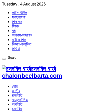
Tuesday , 4 August 2026
লাইফস্টাইল
স্বাস্থ্যসেবা
শিক্ষাঙ্গন
ফিচার
ধর্ম
অপরাধ-আদালত
নারী ও শিশু
বিজ্ঞান-প্রযুক্তি
মিডিয়া
চলনবিল বার্তা
chalonbeelbarta.com
হোম
জাতীয়
রাজনীতি
আন্তর্জাতিক
অর্থনীতি
চলনবিল