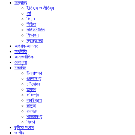
অন্যান্য
ইতিহাস ও ঐতিহ্য
ধর্ম
ফিচার
মিডিয়া
লাইফস্টাইল
শিক্ষাঙ্গন
স্বাস্থ্যসেবা
অপরাধ-আদালত
অর্থনীতি
আন্তর্জাতিক
খেলাধুলা
চলনবিল
উল্লাপাড়া
গুরুদাসপুর
চাটমোহর
তাড়াশ
ফরিদপুর
বড়াইগ্রাম
ভাঙ্গুড়া
রায়গঞ্জ
শাহজাদপুর
সিংড়া
ছবিতে সংবাদ
জাতীয়