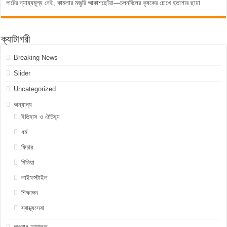
পাটের ন্যায্যমূল্য নেই, কামলার মজুরি আকাশছোঁয়া—চলনবিলের কৃষকের চোখে হতাশার ছায়া
ক্যাটাগরী
Breaking News
Slider
Uncategorized
অন্যান্য
ইতিহাস ও ঐতিহ্য
ধর্ম
ফিচার
মিডিয়া
লাইফস্টাইল
শিক্ষাঙ্গন
স্বাস্থ্যসেবা
অপরাধ-আদালত