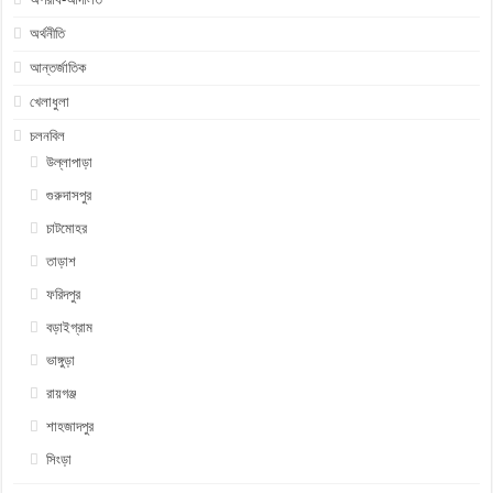
অর্থনীতি
আন্তর্জাতিক
খেলাধুলা
চলনবিল
উল্লাপাড়া
গুরুদাসপুর
চাটমোহর
তাড়াশ
ফরিদপুর
বড়াইগ্রাম
ভাঙ্গুড়া
রায়গঞ্জ
শাহজাদপুর
সিংড়া