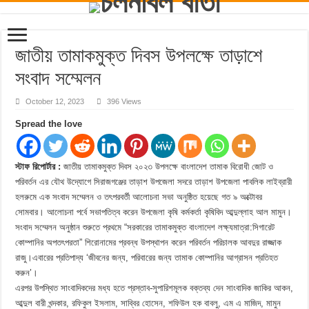
জাতীয় তামাকমুক্ত দিবস উপলক্ষে তাড়াশে
সংবাদ সম্মেলন
October 12, 2023
396 Views
Spread the love
স্টাফ রিপোর্টার :
জাতীয় তামাকমুক্ত দিবস ২০২৩ উপলক্ষে বাংলাদেশ তামাক বিরোধী জোট ও
পরিবর্তন এর যৌথ উদ্যোগে সিরাজগঞ্জের তাড়াশ উপজেলা সদরে তাড়াশ উপজেলা পাবলিক লাইব্রারী
হলরুমে এক সংবাদ সম্মেলন ও তৎপরবর্তী আলোচনা সভা অনুষ্ঠিত হয়েছে গত ৯ অক্টোবর
সোমবার। আলোচনা পর্বে সভাপতিত্ব করেন উপজেলা কৃষি কর্মকর্তা কৃষিবিদ আব্দুল্লাহ আল মামুন।
সংবাদ সম্মেলন অনুষ্ঠান শুরুতে প্রথমে “সরকারের তামাকমুক্ত বাংলাদেশ লক্ষ্যমাত্রা:সিগারেট
কোম্পানির অপতৎপরতা” শিরোনামের প্রবন্ধ উপস্থাপন করেন পরিবর্তন পরিচালক আবদুর রাজ্জাক
রাজু।এবারের প্রতিপাদ্য ‘জীবনের জন্য, পরিবারের জন্য তামাক কোম্পানির আগ্রাসন প্রতিহত
করুন’।
এরপর উপস্থিত সাংবাদিকদের মধ্য হতে প্রস্তাব-সুপারিশমূলক বক্তব্য দেন সাংবাদিক জাকির আকন,
আব্দুল বারী খন্দকার, রফিকুল ইসলাম, সাব্বির হোসেন, শফিউল হক বাবলু, এম এ মাজিদ, মামুন