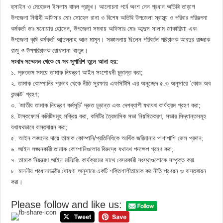
হুসাইন ও মেহেরুল ইসলাম বাদল প্রমুখ। আলোচনা পর্বে অংশ নেন প্রধান অতিথি তাড়াশ
উপজেলা নির্বাহী অফিসার মোঃ সোহেল রানা ও বিশেষ অতিথি উপজেলা স্বাস্থ্য ও পরিবার পরিকল্পনা
কর্মকর্তা ডাঃ মনোয়ার হোসেন, উপজেলা সমবায় অফিসার মোঃ আব্দুস সালাম জাকারিয়াা এবং
উপজেলা কৃষি কর্মকর্তা আব্দুল্লাহ আল মামুন। সঞ্চালনায় ছিলেন পরিবর্তন পরিচালক আবদুর রাজ্জাক
রাজু ও উপপরিচালক রোখসানা খাতুন।
সংবাদ সম্মেলন থেকে যে সব সুপারিশ তুলে আনা হয়:
১. দ্রুততম সময়ে তামাক নিয়ন্ত্রণ আইন সংশোধনী চূড়ান্ত করা;
২. তামাক কোম্পানির প্রভাব থেকে নীতি সুরক্ষায় এফসিটিসি এর অনুচ্ছেদ ৫.৩ অনুসারে ‘কোড অব
কন্ডাক্ট’ গ্রহণ;
৩. ‘জাতীয় তামাক নিয়ন্ত্রণ কর্মসূচি’ দ্রুত চূড়ান্ত এবং দেশব্যাপী যথাযথ কার্যক্রম গ্রহণ করা;
৪. টাস্কফোর্স কমিটিসমূহ সক্রিয় করা, কমিটির ত্রৈমাসিক সভা নিয়মিতকরণ, সভার সিদ্ধান্তসমূহ
যথাযথভাবে বাস্তবায়ন করা;
৫. আইন লঙ্ঘনের দায়ে তামাক কোম্পানি/প্রতিনিধিকে আর্থিক জরিমানার পাশাপাশি জেল প্রদান;
৬. আইন লঙ্ঘনকারী তামাক কোম্পানিগুলোর বিরুদ্ধে যথাযথ পদক্ষেপ গ্রহণ করা;
৭. তামাক নিয়ন্ত্রণ আইন মনিটরিং কার্যক্রমের সাথে বেসরকারী সংস্থাগুলোকে সম্পৃক্ত করা
৮. মাননীয় প্রধানমন্ত্রীর ঘোষণা অনুসারে একটি শক্তিশালীতামাক কর নীতি প্রণয়ন ও বাস্তবায়ন
করা।
Please follow and like us: