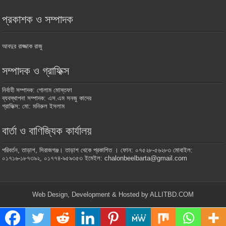
প্রকাশক ও সম্পাদক
আবদুর রাজ্জাক রাজু
সম্পাদক ও গ্রাফিক্স
নির্বাহী সম্পাদক: গোলাম মোস্তফা
ব্যবস্থাপনা সম্পাদক: এস.এম সনজু কাদের
গ্রাফিক্স: মো: মনিরুল ইসলাম
বার্তা ও বাণিজ্যিক কার্যালয়
পরিবর্তন, তাড়াশ, সিরাজগঞ্জ। তাড়াশ থেকে প্রকাশিত । ফোন: ০৭৫২৮-৫৬২৮৩ মোবাইল:
০১৭১৬-১৮৭৩৯২, ০১৭৭৪-৯৫৯৩৫৩ ইমেইল: chalonbeelbarta@gmail.com
Web Design, Development & Hosted by ALLITBD.COM