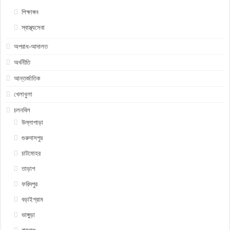
শিক্ষাঙ্গন
স্বাস্থ্যসেবা
অপরাধ-আদালত
অর্থনীতি
আন্তর্জাতিক
খেলাধুলা
চলনবিল
উল্লাপাড়া
গুরুদাসপুর
চাটমোহর
তাড়াশ
ফরিদপুর
বড়াইগ্রাম
ভাঙ্গুড়া