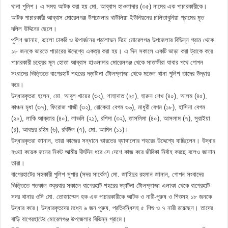
থানা পুলিশ। এ সময় আটক করা হয় মো. আব্বাস হাওলাদার (৩৫) নামের এক পাচারকারীকে।
আটক পাচারকারী আব্বাস মোরেলগঞ্জ উপজেলার খাউলিয়া ইউনিয়নের চালিতাবুনিয়া গ্রামের মৃত
দলিল উদ্দিনের ছেলে।
পুলিশ জানায়, ভালো চাকরি ও উপার্জনের প্রলোভন দিয়ে মোরেলগঞ্জ উপজেলার বিভিন্ন গ্রাম থেকে
১৮ জনকে ভারতে পাচারের উদেশ্যে একত্র করা হয়। এ দিন সকালে একটি ভাড়া করা ট্রাকে করে
পাচারকারী চক্রের মূল হোতা আব্বাস হাওলাদার মোরেলগঞ্জ থেকে সাতক্ষীরা যাবার পথে গোপন
সংবাদের ভিত্তিতে বাগেরহাট শহরের দড়াটানা টোলপ্লাজা থেকে মডেল থানা পুলিশ তাদের উদ্ধার
করে।
উদ্ধারকৃতরা হলেন, মো. আবুল খায়ের (৩২), শাহাদাত (২৫), হারুন শেখ (৪০), আলম (৪৫),
কাঞ্চন মৃধা (৩৭), ফিরোজ গাজী (৩২), রোকেয়া বেগম ৩৬), মাধুরী বেগম (১৮), হাসিনা বেগম
(২০), লাকি আক্তার (৪০), লাভলি (২১), রশিদা (৩২), তাসলিমা (৪০), আসলাম (৭), সুরাইয়া
(৪), আবদুর রহিম (৬), রবিউল (৭), মো. আমিন (১১)।
উদ্ধারকৃতরা জানান, তারা কাজের সন্ধানে ভারতের ব্যাঙ্গালোর শহরের উদ্দেশ্যে যাচ্ছিলেন। উদ্ধার
হওয়া কয়েক জনের নিকট আত্মীয় দীর্ঘদিন ধরে সে দেশে কাজ করে জীবিকা নির্বাহ করছে বলেও জানান
তারা।
বাগেরহাটের সহকারী পুলিশ সুপার (সদর সার্কেল) মো. জাহিদুর রহমান জানান, গোপন সংবাদের
ভিত্তিতে গতকাল শুক্রবার সকালে বাগেরহাট শহরের দড়াটনা টোলপ্লাজা এলাকা থেকে বাগেরহাট
সদর থানার ওসি মো. তোজাম্মেল হক এক পাচারকারীকে আটক ও নারী-পুরুষ ও শিশুসহ ১৮ জনকে
উদ্ধার করে। উদ্ধারকৃতদের মধ্যে ৬ জন পুরুষ, প্রতিবন্ধিসহ ৫ শিশু ও ৭ নারী রয়েছেন। তাদের
বাড়ি বাগেরহাটের মোরেলগঞ্জ উপজেলার বিভিন্ন গ্রামে।