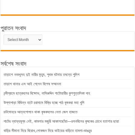
পুরাতন সংবাদ
পুরাতন
সংবাদ
সর্বশেষ সংবাদ
তাড়াশে নববধূসহ দুই নারীর মৃত্যু, পৃথক ঘটনায় তদন্তে পুলিশ
তাড়াশ থানার এস আই পেলেন বিশেষ সম্মাননা
নন্দীগ্রামে ছাত্রদলের বিক্ষোভ, নাসিরুদ্দিন পাটোয়ারীর কুশপুত্তলিকা দাহ
উল্লাপাড়া বিভিন্ন হাটে চরাদামে বিক্রি হচ্ছে পাঠ কৃষকরা মহা খুশি
চাটমোহরে আত্নগোপনে থাকা কৃষকদলের নেতা জেল হাজতে
পাটের ন্যায্যমূল্য নেই, কামলার মজুরি আকাশছোঁয়া—চলনবিলের কৃষকের চোখে হতাশার ছায়া
বাড়ির সীমানা নিয়ে বিরোধ,লোকজন নিয়ে ভাইয়ের বাড়িতে হামলা-ভাঙচুর