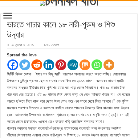
ভারতে পাচার কালে ১৮ নারী-পুরুষ ও শিশু
উদ্ধার
August 8, 2015
696 Views
Spread the love
জিটিবি নিউজ ডেস্ক : “স্যার সব কিছু জানি, তারপরও অভাবের কারণে ভারত যাচ্ছি। মোরেলগঞ্জ
উপজেলার চন্ডিপুর গ্রামের হেলাল শেখের সাথে বিয়ে হয় ২০১১ সালে। অভাবের কারণে স্বামী
দালালের মাধ্যমে ইন্ডিয়ায় গিয়ে পুলিশের হাতে ধরা পড়ে জেলে গিয়েছিল। পরে ৬০ হাজার টাকা
খরচ করে বের হয়েছে। এই ৬০ হাজার টাকা দেনার জন্য সে দেশে আসতে পারছে না। সে বলেছে
ভারতে দু‘জনে মিলে কাজ করে দেনার টাকা শোধ করে এক সাথে দেশে ফিরে আসবে।” এক পুলিশ
সদস্যের প্রশ্নের উত্তরে এ কথাগুলে বলছিল ভারতে পাচারের উদ্দেশ্যে নিয়ে যাওয়ার সময় উদ্ধার
হওয়া মোরেলগঞ্জ উপজেলার কাঠালতলা গ্রামের হাসেম শেখের মেয়ে মাধুরী বেগম ( ২০)। সে দুই
বছরের ছেলে রিফাতকেও এদেশে রেখে ভারতে পাড়ি জমাচ্ছিল দালালের সাথে।
গতকাল শুক্রবার সকালে বাগেরহাট-পিরোজপুর মহাসড়কের বাগেরহাট সদর উপজেলার দড়াটানা
ব্রীজের টোলপ্লাজা এলাকা থেকে নারী-পুরুষ ও শিশুসহ ১৮ জনকে উদ্ধার করেছে বাগেরহাট মডেল