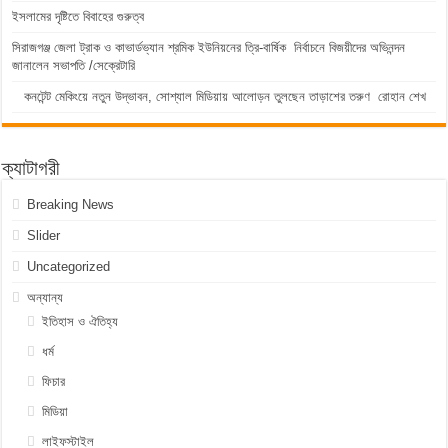
ইসলামের দৃষ্টিতে বিবাহের গুরুত্ব
সিরাজগঞ্জ জেলা ট্রাক ও কাভার্ডভ্যান শ্রমিক ইউনিয়নের ত্রি-বার্ষিক নির্বাচনে বিজয়ীদের অভিনন্দন
জানালেন সভাপতি /সেক্রেটারি
কনটেন্ট মেকিংয়ে নতুন উদ্ভাবন, সোশ্যাল মিডিয়ায় আলোড়ন তুলছেন তাড়াশের তরুণ রোহান শেখ
ক্যাটাগরী
Breaking News
Slider
Uncategorized
অন্যান্য
ইতিহাস ও ঐতিহ্য
ধর্ম
ফিচার
মিডিয়া
লাইফস্টাইল