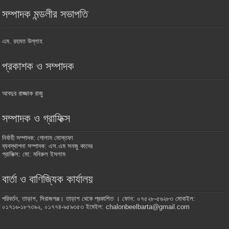
সম্পাদক মন্ডলীর সভাপতি
এম. রহমত উল্লাহ
প্রকাশক ও সম্পাদক
আবদুর রাজ্জাক রাজু
সম্পাদক ও গ্রাফিক্স
নির্বাহী সম্পাদক: গোলাম মোস্তফা
ব্যবস্থাপনা সম্পাদক: এস.এম সনজু কাদের
গ্রাফিক্স: মো: মনিরুল ইসলাম
বার্তা ও বাণিজ্যিক কার্যালয়
পরিবর্তন, তাড়াশ, সিরাজগঞ্জ। তাড়াশ থেকে প্রকাশিত । ফোন: ০৭৫২৮-৫৬২৮৩ মোবাইল:
০১৭১৬-১৮৭৩৯২, ০১৭৭৪-৯৫৯৩৫৩ ইমেইল: chalonbeelbarta@gmail.com