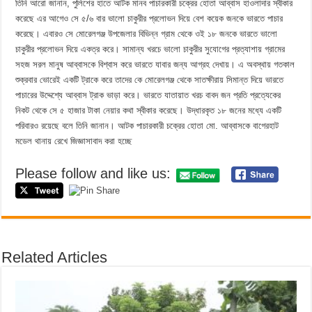
তিনি আরো জানান, পুলিশের হাতে আটক মানব পাচারকারী চক্রের হোতা আব্বাস হাওলাদার স্বীকার
করেছে এর আগেও সে ৫/৬ বার ভালো চাকুরীর প্রলোভন দিয়ে বেশ কয়েক জনকে ভারতে পাচার
করেছে। এবারও সে মোরেলগঞ্জ উপজেলার বিভিন্ন গ্রাম থেকে ওই ১৮ জনকে ভারতে ভালো
চাকুরীর প্রলোভন দিয়ে একত্র করে। সামান্য খরচে ভালো চাকুরীর সুযোগের প্রত্যাশায় গ্রামের
সহজ সরল মানুষ আব্বাসকে বিশ্বাস করে ভারতে যাবার জন্য আগ্রহ দেখায়। এ অবস্থায় গতকাল
শুক্রবার ভোরেই একটি ট্রাকে করে তাদের কে মোরেলগঞ্জ থেকে সাতক্ষীরায় সিমান্ত দিয়ে ভারতে
পাচারের উদ্দেশ্যে আব্বাস ট্রাক ভাড়া করে। ভারতে যাতায়াত খরচ বাবদ জন প্রতি প্রত্যেকের
নিকট থেকে সে ৫ হাজার টাকা নেয়ার কথা স্বীকার করেছে। উদ্ধারকৃত ১৮ জনের মধ্যে একটি
পরিবারও রয়েছে বলে তিনি জানান। আটক পাচারকারী চক্রের হোতা মো. আব্বাসকে বাগেরহাট
মডেল থানায় রেখে জিজ্ঞাসাবাদ করা হচ্ছে
Please follow and like us:
Related Articles